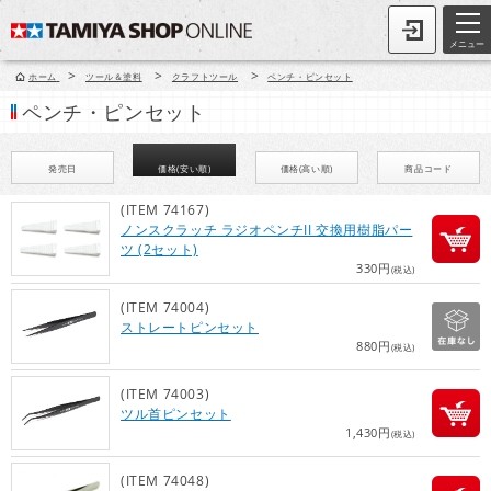
メニュー
>
>
>
ホーム
ツール＆塗料
クラフトツール
ペンチ・ピンセット
ペンチ・ピンセット
発売日
価格(安い順)
価格(高い順)
商品コード
(ITEM 74167)
ノンスクラッチ ラジオペンチII 交換用樹脂パー
ツ (2セット)
330円
(税込)
(ITEM 74004)
ストレートピンセット
880円
(税込)
(ITEM 74003)
ツル首ピンセット
1,430円
(税込)
(ITEM 74048)