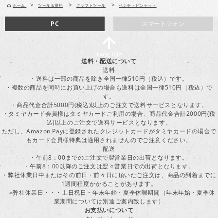
>
>
>
ホーム
ツール＆塗料
クラフトツール
ペンチ・ピンセット
PC
スマートフォン
送料・配送について
送料
・送料は一部の商品を除き全国一律510円（税込）です。
・複数の商品を同時にお買い上げの場合も送料は全国一律510円（税込）で
す。
・商品代金合計5000円(税込)以上のご注文で送料サービスとなります。
・タミヤカード会員様はタミヤカードご利用の場合、商品代金合計2000円(税
込)以上のご注文で送料サービスとなります。
ただし、Amazon Payに登録されたクレジットカードがタミヤカードの場合で
もカード会員様特典は適用されませんのでご注意ください。
配送
・午前8：00までのご注文で翌営業日の出荷となります。
・午前8：00以降のご注文は翌々営業日での出荷となります。
・弊社休業日中またはその前日・前々日に頂いたご注文は、商品の到着までに
1週間程度かかることがあります。
※弊社休業日・・・土日祝日・年末年始・夏季休暇期間（年末年始・夏季休
業期間については別途ご案内致します）
お支払いについて