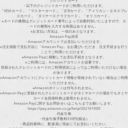
クレジットカード
・以下のクレジットカードがご利用いただけます。
「VISAカード」 「マスターカード」 「JCBカード」「アメリカン・エキスプレ
スカード」「ダイナースクラブカード」 「オリコカード」
※カードの種類はクレジットカード番号によって自動判別いたしますので、カ
ードの種類を入力する画面はありません。
※お支払い方法は、一括のみとなります。
Amazon Pay決済
・Amazonアカウントでお支払いいただけます。
※注文画面で支払方法に「Amazon Pay」をお選びいただき、注文手続きを行
ことでご利用いただけます。
※Amazon Payに移動してお支払手続きとなります。
※ご利用には、Amazonアカウントが必要です。
登録されたクレジットカードのご利用状況によってはご利用いただけない場合
があります。
※Amazonアカウントにクレジットカード情報が登録されていない場合はご利用
いただけません。
※Amazonポイントは付与されません。
※Amazon Payに登録されたクレジットカードがタミヤカードの場合でもタミヤ
カード会員様特典は適用されません。
Amazon Payに関するお問合せいはこちらまでお願いします。
https://pay.amazon.co.jp/help/202161900
代金引換
・代金引換手数料330円(税込）
・商品到着時に、配達員に現金にてお支払いください。