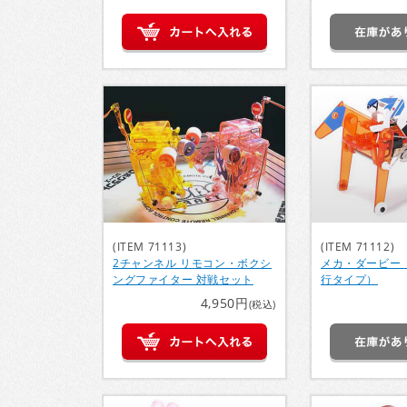
(ITEM 71113)
(ITEM 71112)
2チャンネル リモコン・ボクシ
メカ・ダービー
ングファイター 対戦セット
行タイプ）
4,950円
(税込)