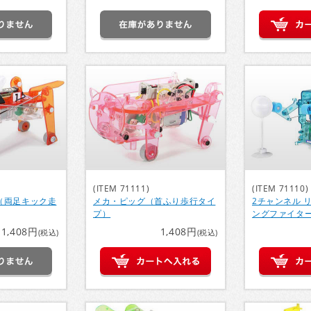
(ITEM 71111)
(ITEM 71110)
（両足キック走
メカ・ピッグ（首ふり歩行タイ
2チャンネル 
プ）
ングファイタ
1,408円
1,408円
(税込)
(税込)