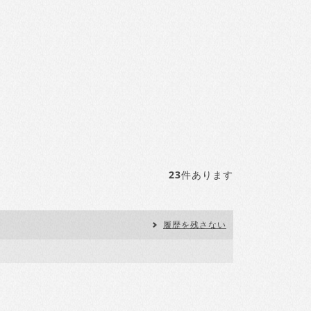
23
件あります
履歴を残さない