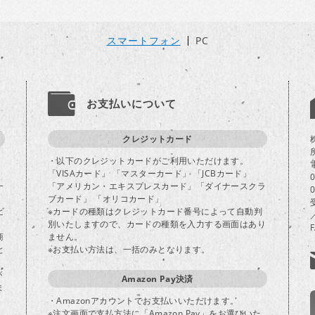
スマートフォン
PC
お支払いについて
クレジットカード
・以下のクレジットカードがご利用いただけます。
「VISAカード」 「マスターカード」 「JCBカード」
一
「アメリカン・エキスプレスカード」「ダイナースクラ
ブカード」 「オリコカード」
ビ
※カードの種類はクレジットカード番号によって自動判
別いたしますので、カードの種類を入力する画面はあり
商
ません。
と
※お支払い方法は、一括のみとなります。
が
Amazon Pay決済
ま
・Amazonアカウントでお支払いいただけます。
※注文画面で支払方法に「Amazon Pay」をお選びいた