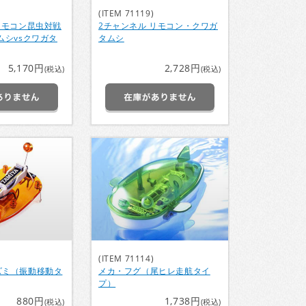
(ITEM 71119)
リモコン昆虫対戦
2チャンネル リモコン・クワガ
ムシvsクワガタ
タムシ
5,170円
2,728円
(税込)
(税込)
(ITEM 71114)
ズミ（振動移動タ
メカ・フグ（尾ヒレ走航タイ
プ）
880円
1,738円
(税込)
(税込)