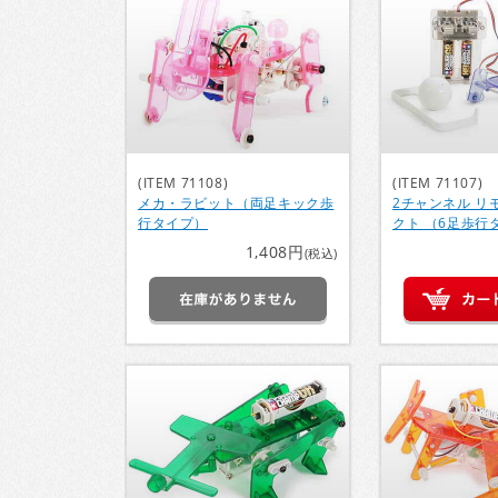
(ITEM 71108)
(ITEM 71107)
メカ・ラビット（両足キック歩
2チャンネル リ
行タイプ）
クト （6足歩行
1,408円
(税込)