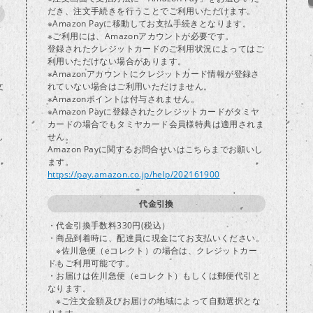
だき、注文手続きを行うことでご利用いただけます。
※Amazon Payに移動してお支払手続きとなります。
※ご利用には、Amazonアカウントが必要です。
登録されたクレジットカードのご利用状況によってはご
り
利用いただけない場合があります。
※Amazonアカウントにクレジットカード情報が登録さ
文
れていない場合はご利用いただけません。
※Amazonポイントは付与されません。
※Amazon Payに登録されたクレジットカードがタミヤ
カードの場合でもタミヤカード会員様特典は適用されま
し
せん。
Amazon Payに関するお問合せいはこちらまでお願いし
ます。
https://pay.amazon.co.jp/help/202161900
代金引換
・代金引換手数料330円(税込）
・商品到着時に、配達員に現金にてお支払いください。
※佐川急便（eコレクト）の場合は、クレジットカー
ドもご利用可能です。
・お届けは佐川急便（eコレクト）もしくは郵便代引と
なります。
※ご注文金額及びお届けの地域によって自動選択とな