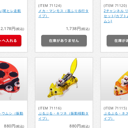
(ITEM 71124)
(ITEM 71120)
ュ(尾ヒレ走航
メカ・マンモス（首ふり歩行タ
2チャンネル 
イプ）
セット(カブト
ムシ)
2,178円
1,738円
(税込)
(税込)
(ITEM 71116)
(ITEM 71115)
トウムシ（振動
ぷるぷる・キツネ（振動移動タ
ぷるぷる・ネ
イプ）
イプ）
880円
880円
(税込)
(税込)