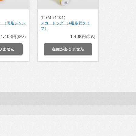
(ITEM 71101)
ー （両足ジャン
メカ・ドッグ （4足歩行タイ
プ）
1,408円
1,408円
(税込)
(税込)