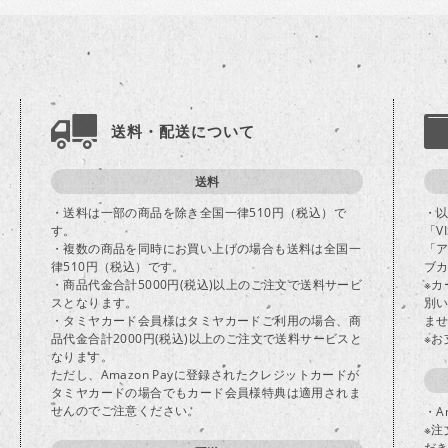
送料・配送について
送料
・送料は一部の商品を除き全国一律510円（税込）で
・
す。
「V
・複数の商品を同時にお買い上げの場合も送料は全国一
「
律510円（税込）です。
ブカ
・商品代金合計5000円(税込)以上のご注文で送料サービ
※
スとなります。
別
・タミヤカード会員様はタミヤカードご利用の場合、商
ま
品代金合計2000円(税込)以上のご注文で送料サービスと
※
なります。
ただし、Amazon Payに登録されたクレジットカードが
タミヤカードの場合でもカード会員様特典は適用されま
せんのでご注意ください。
・A
※注
だ