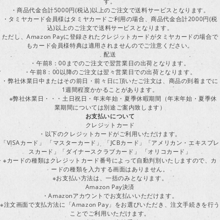
す。
・商品代金合計5000円(税込)以上のご注文で送料サービスとなります。
・タミヤカード会員様はタミヤカードご利用の場合、商品代金合計2000円(税
込)以上のご注文で送料サービスとなります。
ただし、Amazon Payに登録されたクレジットカードがタミヤカードの場合で
もカード会員様特典は適用されませんのでご注意ください。
配送
・午前8：00までのご注文で翌営業日の出荷となります。
・午前8：00以降のご注文は翌々営業日での出荷となります。
・弊社休業日中またはその前日・前々日に頂いたご注文は、商品の到着までに
1週間程度かかることがあります。
※弊社休業日・・・土日祝日・年末年始・夏季休暇期間（年末年始・夏季休
業期間については別途ご案内致します）
お支払いについて
クレジットカード
・以下のクレジットカードがご利用いただけます。
「VISAカード」 「マスターカード」 「JCBカード」「アメリカン・エキスプレ
スカード」「ダイナースクラブカード」 「オリコカード」
※カードの種類はクレジットカード番号によって自動判別いたしますので、カ
ードの種類を入力する画面はありません。
※お支払い方法は、一括のみとなります。
Amazon Pay決済
・Amazonアカウントでお支払いいただけます。
※注文画面で支払方法に「Amazon Pay」をお選びいただき、注文手続きを行
ことでご利用いただけます。