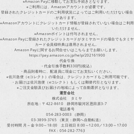
※Amazon Payに移動してお支払手続きとなります。
※ご利用には、Amazonアカウントが必要です。
登録されたクレジットカードのご利用状況によってはご利用いただけない場合
があります。
※Amazonアカウントにクレジットカード情報が登録されていない場合はご利用
いただけません。
※Amazonポイントは付与されません。
※Amazon Payに登録されたクレジットカードがタミヤカードの場合でもタミヤ
カード会員様特典は適用されません。
Amazon Payに関するお問合せいはこちらまでお願いします。
https://pay.amazon.co.jp/help/202161900
代金引換
・代金引換手数料330円(税込）
・商品到着時に、配達員に現金にてお支払いください。
※佐川急便（eコレクト）の場合は、クレジットカードもご利用可能です。
・お届けは佐川急便（eコレクト）もしくは郵便代引となります。
※ご注文金額及びお届けの地域によって自動選択となります。
運営会社
株式会社 タミヤ
所在地：〒422-8610 静岡市駿河区恩田原3-7
電話番号
054-283-0003 （静岡）
03-3899-3765 （東京：静岡へ自動転送）
受付時間 月～金 9:00～18:00 土日祝日 8:00～12:00／13:00～17:00
FAX：054-282-7763