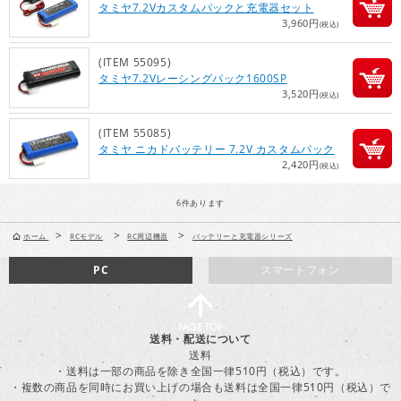
タミヤ7.2Vカスタムパックと充電器セット
3,960円
(税込)
(ITEM 55095)
タミヤ7.2Vレーシングパック1600SP
3,520円
(税込)
(ITEM 55085)
タミヤ ニカドバッテリー 7.2V カスタムパック
2,420円
(税込)
6
件あります
>
>
>
ホーム
RCモデル
RC周辺機器
バッテリーと充電器シリーズ
PC
スマートフォン
送料・配送について
送料
・送料は一部の商品を除き全国一律510円（税込）です。
・複数の商品を同時にお買い上げの場合も送料は全国一律510円（税込）で