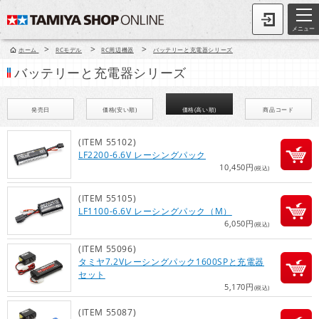
メニュー
>
>
>
ホーム
RCモデル
RC周辺機器
バッテリーと充電器シリーズ
バッテリーと充電器シリーズ
発売日
価格(安い順)
価格(高い順)
商品コード
(ITEM 55102)
LF2200-6.6V レーシングパック
10,450円
(税込)
(ITEM 55105)
LF1100-6.6V レーシングパック（M）
6,050円
(税込)
(ITEM 55096)
タミヤ7.2Vレーシングパック1600SPと充電器
セット
5,170円
(税込)
(ITEM 55087)