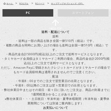
>
>
>
ホーム
RCモデル
RCパーツ
ホップアップオプションズ（OP）
PC
スマートフォン
送料・配送について
送料
・送料は一部の商品を除き全国一律510円（税込）です。
・複数の商品を同時にお買い上げの場合も送料は全国一律510円（税込）で
す。
・商品代金合計5000円(税込)以上のご注文で送料サービスとなります。
・タミヤカード会員様はタミヤカードご利用の場合、商品代金合計2000円(税
込)以上のご注文で送料サービスとなります。
ただし、Amazon Payに登録されたクレジットカードがタミヤカードの場合で
もカード会員様特典は適用されませんのでご注意ください。
配送
・午前8：00までのご注文で翌営業日の出荷となります。
・午前8：00以降のご注文は翌々営業日での出荷となります。
・弊社休業日中またはその前日・前々日に頂いたご注文は、商品の到着までに
1週間程度かかることがあります。
※弊社休業日・・・土日祝日・年末年始・夏季休暇期間（年末年始・夏季休
業期間については別途ご案内致します）
お支払いについて