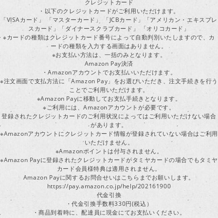
クレジットカード
・以下のクレジットカードがご利用いただけます。
「VISAカード」 「マスターカード」 「JCBカード」「アメリカン・エキスプレ
スカード」「ダイナースクラブカード」 「オリコカード」
※カードの種類はクレジットカード番号によって自動判別いたしますので、カ
ードの種類を入力する画面はありません。
※お支払い方法は、一括のみとなります。
Amazon Pay決済
・Amazonアカウントでお支払いいただけます。
※注文画面で支払方法に「Amazon Pay」をお選びいただき、注文手続きを行
ことでご利用いただけます。
※Amazon Payに移動してお支払手続きとなります。
※ご利用には、Amazonアカウントが必要です。
登録されたクレジットカードのご利用状況によってはご利用いただけない場合
があります。
※Amazonアカウントにクレジットカード情報が登録されていない場合はご利用
いただけません。
※Amazonポイントは付与されません。
※Amazon Payに登録されたクレジットカードがタミヤカードの場合でもタミヤ
カード会員様特典は適用されません。
Amazon Payに関するお問合せいはこちらまでお願いします。
https://pay.amazon.co.jp/help/202161900
代金引換
・代金引換手数料330円(税込）
・商品到着時に、配達員に現金にてお支払いください。