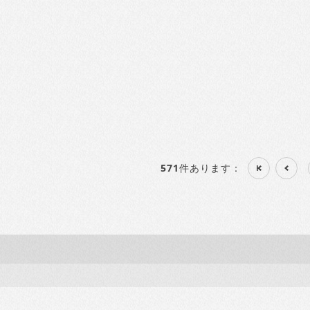
571
件あります
：