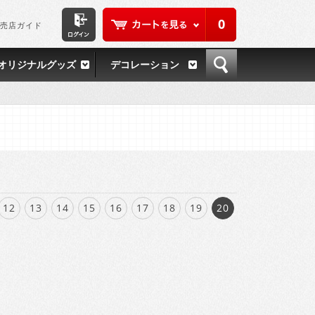
0
売店ガイド
オリジナルグッズ
デコレーション
12
13
14
15
16
17
18
19
20