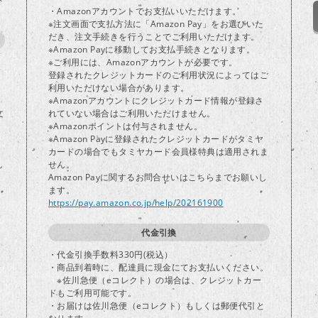
・Amazonアカウントでお支払いいただけます。
※注文画面で支払方法に「Amazon Pay」をお選びいた
だき、注文手続きを行うことでご利用いただけます。
※Amazon Payに移動してお支払手続きとなります。
※ご利用には、Amazonアカウントが必要です。
登録されたクレジットカードのご利用状況によってはご
り
利用いただけない場合があります。
※Amazonアカウントにクレジットカード情報が登録さ
文
れていない場合はご利用いただけません。
※Amazonポイントは付与されません。
※Amazon Payに登録されたクレジットカードがタミヤ
カードの場合でもタミヤカード会員様特典は適用されま
し
せん。
Amazon Payに関するお問合せいはこちらまでお願いし
ます。
https://pay.amazon.co.jp/help/202161900
代金引換
・代金引換手数料330円(税込）
・商品到着時に、配達員に現金にてお支払いください。
※佐川急便（eコレクト）の場合は、クレジットカー
ドもご利用可能です。
・お届けは佐川急便（eコレクト）もしくは郵便代引と