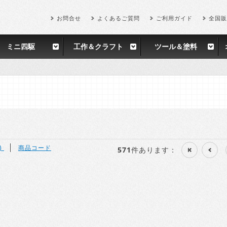
お問合せ
よくあるご質問
ご利用ガイド
全国販
ミニ四駆
工作＆クラフト
ツール＆塗料
)
商品コード
571
件あります
：