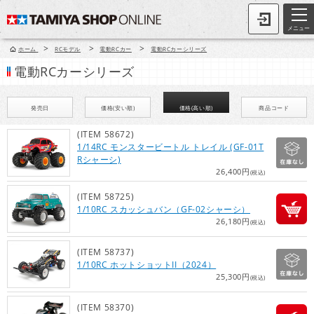
メニュー
>
>
>
ホーム
RCモデル
電動RCカー
電動RCカーシリーズ
電動RCカーシリーズ
発売日
価格(安い順)
価格(高い順)
商品コード
(ITEM 58672)
1/14RC モンスタービートル トレイル (GF-01T
Rシャーシ)
26,400円
(税込)
(ITEM 58725)
1/10RC スカッシュバン（GF-02シャーシ）
26,180円
(税込)
(ITEM 58737)
1/10RC ホットショットII（2024）
25,300円
(税込)
(ITEM 58370)