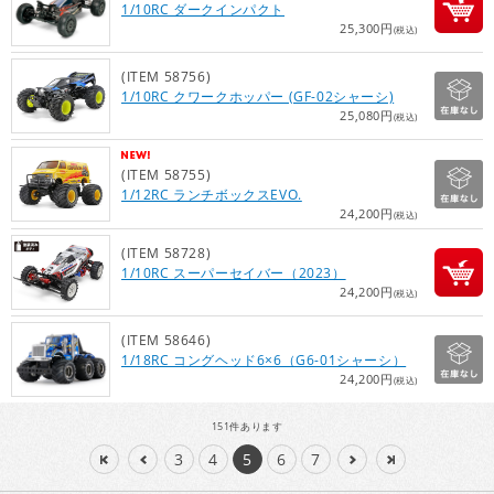
1/10RC ダークインパクト
25,300円
(税込)
(ITEM 58756)
1/10RC クワークホッパー (GF-02シャーシ)
25,080円
(税込)
(ITEM 58755)
1/12RC ランチボックスEVO.
24,200円
(税込)
(ITEM 58728)
1/10RC スーパーセイバー（2023）
24,200円
(税込)
(ITEM 58646)
1/18RC コングヘッド6×6（G6-01シャーシ）
24,200円
(税込)
151
件あります
3
4
5
6
7