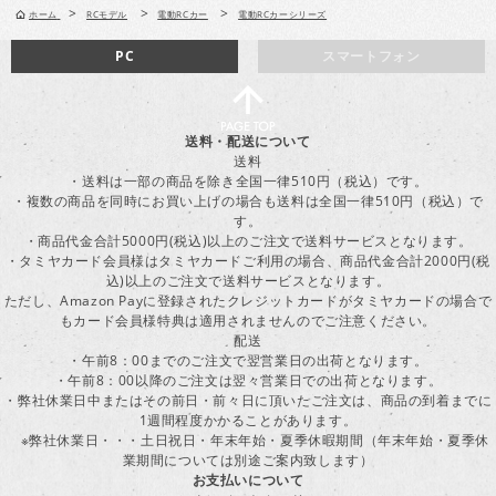
>
>
>
ホーム
RCモデル
電動RCカー
電動RCカーシリーズ
PC
スマートフォン
送料・配送について
送料
・送料は一部の商品を除き全国一律510円（税込）です。
・複数の商品を同時にお買い上げの場合も送料は全国一律510円（税込）で
す。
・商品代金合計5000円(税込)以上のご注文で送料サービスとなります。
・タミヤカード会員様はタミヤカードご利用の場合、商品代金合計2000円(税
込)以上のご注文で送料サービスとなります。
ただし、Amazon Payに登録されたクレジットカードがタミヤカードの場合で
もカード会員様特典は適用されませんのでご注意ください。
配送
・午前8：00までのご注文で翌営業日の出荷となります。
・午前8：00以降のご注文は翌々営業日での出荷となります。
・弊社休業日中またはその前日・前々日に頂いたご注文は、商品の到着までに
1週間程度かかることがあります。
※弊社休業日・・・土日祝日・年末年始・夏季休暇期間（年末年始・夏季休
業期間については別途ご案内致します）
お支払いについて