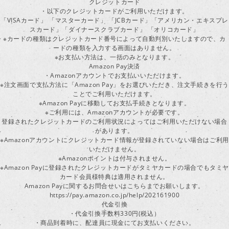
クレジットカード
・以下のクレジットカードがご利用いただけます。
「VISAカード」 「マスターカード」 「JCBカード」「アメリカン・エキスプレ
スカード」「ダイナースクラブカード」 「オリコカード」
※カードの種類はクレジットカード番号によって自動判別いたしますので、カ
ードの種類を入力する画面はありません。
※お支払い方法は、一括のみとなります。
Amazon Pay決済
・Amazonアカウントでお支払いいただけます。
※注文画面で支払方法に「Amazon Pay」をお選びいただき、注文手続きを行
ことでご利用いただけます。
※Amazon Payに移動してお支払手続きとなります。
※ご利用には、Amazonアカウントが必要です。
登録されたクレジットカードのご利用状況によってはご利用いただけない場合
があります。
※Amazonアカウントにクレジットカード情報が登録されていない場合はご利用
いただけません。
※Amazonポイントは付与されません。
※Amazon Payに登録されたクレジットカードがタミヤカードの場合でもタミヤ
カード会員様特典は適用されません。
Amazon Payに関するお問合せいはこちらまでお願いします。
https://pay.amazon.co.jp/help/202161900
代金引換
・代金引換手数料330円(税込）
・商品到着時に、配達員に現金にてお支払いください。