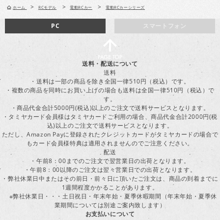
>
>
>
ホーム
RCモデル
電動RCカー
電動RCカーシリーズ
PC
スマートフォン
送料・配送について
送料
・送料は一部の商品を除き全国一律510円（税込）です。
・複数の商品を同時にお買い上げの場合も送料は全国一律510円（税込）で
す。
・商品代金合計5000円(税込)以上のご注文で送料サービスとなります。
・タミヤカード会員様はタミヤカードご利用の場合、商品代金合計2000円(税
込)以上のご注文で送料サービスとなります。
ただし、Amazon Payに登録されたクレジットカードがタミヤカードの場合で
もカード会員様特典は適用されませんのでご注意ください。
配送
・午前8：00までのご注文で翌営業日の出荷となります。
・午前8：00以降のご注文は翌々営業日での出荷となります。
・弊社休業日中またはその前日・前々日に頂いたご注文は、商品の到着までに
1週間程度かかることがあります。
※弊社休業日・・・土日祝日・年末年始・夏季休暇期間（年末年始・夏季休
業期間については別途ご案内致します）
お支払いについて