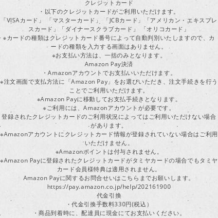
クレジットカード
・以下のクレジットカードがご利用いただけます。
「VISAカード」 「マスターカード」 「JCBカード」「アメリカン・エキスプレ
スカード」「ダイナースクラブカード」 「オリコカード」
※カードの種類はクレジットカード番号によって自動判別いたしますので、カ
ードの種類を入力する画面はありません。
※お支払い方法は、一括のみとなります。
Amazon Pay決済
・Amazonアカウントでお支払いいただけます。
※注文画面で支払方法に「Amazon Pay」をお選びいただき、注文手続きを行
ことでご利用いただけます。
※Amazon Payに移動してお支払手続きとなります。
※ご利用には、Amazonアカウントが必要です。
登録されたクレジットカードのご利用状況によってはご利用いただけない場合
があります。
※Amazonアカウントにクレジットカード情報が登録されていない場合はご利用
いただけません。
※Amazonポイントは付与されません。
※Amazon Payに登録されたクレジットカードがタミヤカードの場合でもタミヤ
カード会員様特典は適用されません。
Amazon Payに関するお問合せいはこちらまでお願いします。
https://pay.amazon.co.jp/help/202161900
代金引換
・代金引換手数料330円(税込）
・商品到着時に、配達員に現金にてお支払いください。