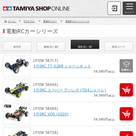
メニュー
>
>
>
ホーム
RCモデル
電動RCカー
電動RCカーシリーズ
電動RCカーシリーズ
発売日
価格(安い順)
価格(高い順)
商品コード
(ITEM 58717)
1/10RC TT-02BR シャーシキット
34,980円
(税込)
(ITEM 58696)
1/10RC スーパー アバンテ (TD4シャーシ)
34,980円
(税込)
(ITEM 58686)
1/10RC VQS (2020)
34,980円
(税込)
(ITEM 58738)