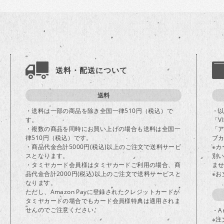
送料・配送について
送料
・送料は一部の商品を除き全国一律510円（税込）で
・
す。
「V
・複数の商品を同時にお買い上げの場合も送料は全国一
「
律510円（税込）です。
ブカ
・商品代金合計5000円(税込)以上のご注文で送料サービ
※
スとなります。
別
・タミヤカード会員様はタミヤカードご利用の場合、商
ま
品代金合計2000円(税込)以上のご注文で送料サービスと
※
なります。
ただし、Amazon Payに登録されたクレジットカードが
タミヤカードの場合でもカード会員様特典は適用されま
せんのでご注意ください。
・A
※注