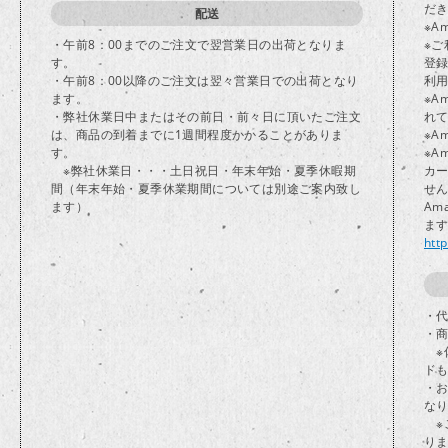
だ
配送
※A
・午前8：00までのご注文で翌営業日の出荷となりま
※ご
す。
登
・午前8：00以降のご注文は翌々営業日での出荷となり
利
ます。
※A
・弊社休業日中またはその前日・前々日に頂いたご注文
れ
は、商品の到着までに1週間程度かかることがありま
※A
す。
※A
※弊社休業日・・・土日祝日・年末年始・夏季休暇期
カ
間（年末年始・夏季休業期間については別途ご案内致し
せ
ます）
Am
ま
htt
・代
・
※
ド
・
な
※
り