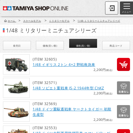
メニュー
>
>
>
ホーム
スケールモデル
ミリタリーモデル
1/48 ミリタリーミニチュアシリーズ
1/48 ミリタリーミニチュアシリーズ
発売日
価格(安い順)
価格(高い順)
商品コード
(ITEM 32605)
1/48 イギリス 2トン 4×2 野戦救急車
2,200円
(税込)
(ITEM 32571)
1/48 ソビエト重戦車 JS-2 1944年型 ChKZ
2,200円
(税込)
(ITEM 32569)
1/48 ドイツ重駆逐戦車 ヤークトタイガー 初期
生産型
2,200円
(税込)
(ITEM 32553)