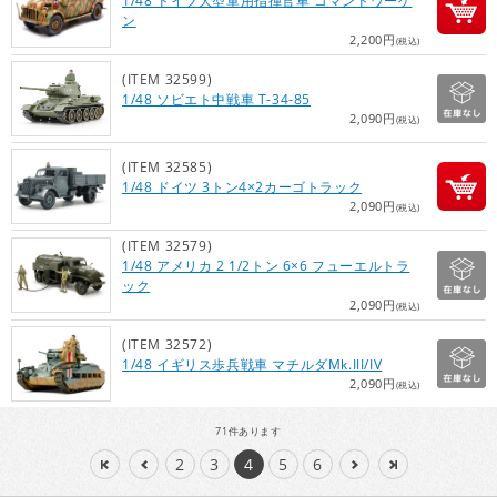
1/48 ドイツ大型軍用指揮官車 コマンドワーゲ
ン
2,200円
(税込)
(ITEM 32599)
1/48 ソビエト中戦車 T-34-85
2,090円
(税込)
(ITEM 32585)
1/48 ドイツ 3トン4×2カーゴトラック
2,090円
(税込)
(ITEM 32579)
1/48 アメリカ 2 1/2トン 6×6 フューエルトラ
ック
2,090円
(税込)
(ITEM 32572)
1/48 イギリス歩兵戦車 マチルダMk.III/IV
2,090円
(税込)
71
件あります
2
3
4
5
6