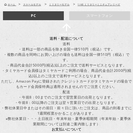
>
>
>
ホーム
スケールモデル
ミリタリーモデル
1/48 ミリタリーミニチュアシリーズ
PC
スマートフォン
送料・配送について
送料
・送料は一部の商品を除き全国一律510円（税込）です。
・複数の商品を同時にお買い上げの場合も送料は全国一律510円（税込）で
す。
・商品代金合計5000円(税込)以上のご注文で送料サービスとなります。
・タミヤカード会員様はタミヤカードご利用の場合、商品代金合計2000円(税
込)以上のご注文で送料サービスとなります。
ただし、Amazon Payに登録されたクレジットカードがタミヤカードの場合で
もカード会員様特典は適用されませんのでご注意ください。
配送
・午前8：00までのご注文で翌営業日の出荷となります。
・午前8：00以降のご注文は翌々営業日での出荷となります。
・弊社休業日中またはその前日・前々日に頂いたご注文は、商品の到着までに
1週間程度かかることがあります。
※弊社休業日・・・土日祝日・年末年始・夏季休暇期間（年末年始・夏季休
業期間については別途ご案内致します）
お支払いについて