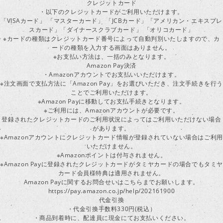
クレジットカード
・以下のクレジットカードがご利用いただけます。
「VISAカード」 「マスターカード」 「JCBカード」「アメリカン・エキスプレ
スカード」「ダイナースクラブカード」 「オリコカード」
※カードの種類はクレジットカード番号によって自動判別いたしますので、カ
ードの種類を入力する画面はありません。
※お支払い方法は、一括のみとなります。
Amazon Pay決済
・Amazonアカウントでお支払いいただけます。
※注文画面で支払方法に「Amazon Pay」をお選びいただき、注文手続きを行
ことでご利用いただけます。
※Amazon Payに移動してお支払手続きとなります。
※ご利用には、Amazonアカウントが必要です。
登録されたクレジットカードのご利用状況によってはご利用いただけない場合
があります。
※Amazonアカウントにクレジットカード情報が登録されていない場合はご利用
いただけません。
※Amazonポイントは付与されません。
※Amazon Payに登録されたクレジットカードがタミヤカードの場合でもタミヤ
カード会員様特典は適用されません。
Amazon Payに関するお問合せいはこちらまでお願いします。
https://pay.amazon.co.jp/help/202161900
代金引換
・代金引換手数料330円(税込）
・商品到着時に、配達員に現金にてお支払いください。