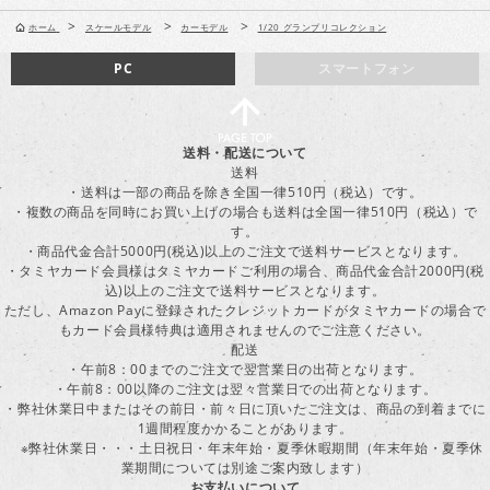
>
>
>
ホーム
スケールモデル
カーモデル
1/20 グランプリコレクション
PC
スマートフォン
送料・配送について
送料
・送料は一部の商品を除き全国一律510円（税込）です。
・複数の商品を同時にお買い上げの場合も送料は全国一律510円（税込）で
す。
・商品代金合計5000円(税込)以上のご注文で送料サービスとなります。
・タミヤカード会員様はタミヤカードご利用の場合、商品代金合計2000円(税
込)以上のご注文で送料サービスとなります。
ただし、Amazon Payに登録されたクレジットカードがタミヤカードの場合で
もカード会員様特典は適用されませんのでご注意ください。
配送
・午前8：00までのご注文で翌営業日の出荷となります。
・午前8：00以降のご注文は翌々営業日での出荷となります。
・弊社休業日中またはその前日・前々日に頂いたご注文は、商品の到着までに
1週間程度かかることがあります。
※弊社休業日・・・土日祝日・年末年始・夏季休暇期間（年末年始・夏季休
業期間については別途ご案内致します）
お支払いについて