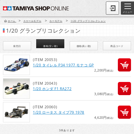
メニュー
>
>
>
ホーム
スケールモデル
カーモデル
1/20 グランプリコレクション
1/20 グランプリコレクション
発売日
価格(安い順)
価格(高い順)
商品コード
(ITEM 20053)
1/20 タイレル P34 1977 モナコ GP
2,200円
(税込)
(ITEM 20043)
1/20 ホンダ F1 RA272
3,080円
(税込)
(ITEM 20060)
1/20 ロータス タイプ79 1978
4,620円
(税込)
3
件あります