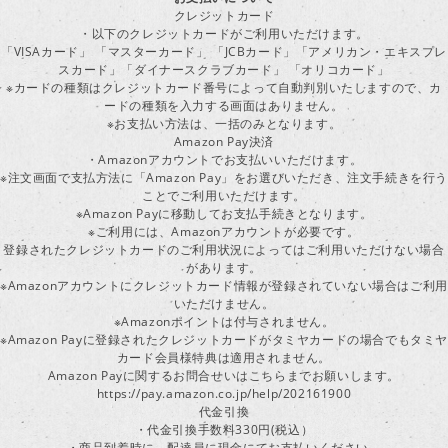
クレジットカード
・以下のクレジットカードがご利用いただけます。
「VISAカード」 「マスターカード」 「JCBカード」「アメリカン・エキスプレ
スカード」「ダイナースクラブカード」 「オリコカード」
※カードの種類はクレジットカード番号によって自動判別いたしますので、カ
ードの種類を入力する画面はありません。
※お支払い方法は、一括のみとなります。
Amazon Pay決済
・Amazonアカウントでお支払いいただけます。
※注文画面で支払方法に「Amazon Pay」をお選びいただき、注文手続きを行
ことでご利用いただけます。
※Amazon Payに移動してお支払手続きとなります。
※ご利用には、Amazonアカウントが必要です。
登録されたクレジットカードのご利用状況によってはご利用いただけない場合
があります。
※Amazonアカウントにクレジットカード情報が登録されていない場合はご利用
いただけません。
※Amazonポイントは付与されません。
※Amazon Payに登録されたクレジットカードがタミヤカードの場合でもタミヤ
カード会員様特典は適用されません。
Amazon Payに関するお問合せいはこちらまでお願いします。
https://pay.amazon.co.jp/help/202161900
代金引換
・代金引換手数料330円(税込）
・商品到着時に、配達員に現金にてお支払いください。