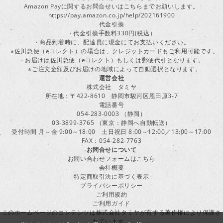
Amazon Payに関するお問合せいはこちらまでお願いします。
https://pay.amazon.co.jp/help/202161900
代金引換
・代金引換手数料330円(税込）
・商品到着時に、配達員に現金にてお支払いください。
※佐川急便（eコレクト）の場合は、クレジットカードもご利用可能です。
・お届けは佐川急便（eコレクト）もしくは郵便代引となります。
※ご注文金額及びお届けの地域によって自動選択となります。
運営会社
株式会社 タミヤ
所在地：〒422-8610 静岡市駿河区恩田原3-7
電話番号
054-283-0003 （静岡）
03-3899-3765 （東京：静岡へ自動転送）
受付時間 月～金 9:00～18:00 土日祝日 8:00～12:00／13:00～17:00
FAX：054-282-7763
お問合せについて
お問い合わせフォームはこちら
会社概要
特定商取引法に基づく表示
プライバシーポリシー
ご利用規約
ご利用ガイド
このホームページのコンテンツは株式会社タミヤが有する著作権により保護さ
れています。