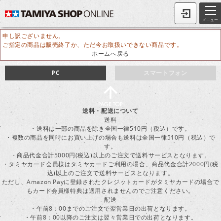
メニュー
申し訳ございません。
ご指定の商品は販売終了か、ただ今お取扱いできない商品です。
ホームへ戻る
PC
スマートフォン
送料・配送について
送料
・送料は一部の商品を除き全国一律510円（税込）です。
・複数の商品を同時にお買い上げの場合も送料は全国一律510円（税込）で
す。
・商品代金合計5000円(税込)以上のご注文で送料サービスとなります。
・タミヤカード会員様はタミヤカードご利用の場合、商品代金合計2000円(税
込)以上のご注文で送料サービスとなります。
ただし、Amazon Payに登録されたクレジットカードがタミヤカードの場合で
もカード会員様特典は適用されませんのでご注意ください。
配送
・午前8：00までのご注文で翌営業日の出荷となります。
・午前8：00以降のご注文は翌々営業日での出荷となります。