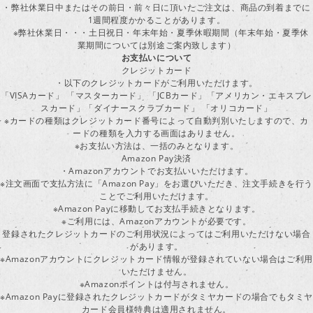
・弊社休業日中またはその前日・前々日に頂いたご注文は、商品の到着までに
1週間程度かかることがあります。
※弊社休業日・・・土日祝日・年末年始・夏季休暇期間（年末年始・夏季休
業期間については別途ご案内致します）
お支払いについて
クレジットカード
・以下のクレジットカードがご利用いただけます。
「VISAカード」 「マスターカード」 「JCBカード」「アメリカン・エキスプレ
スカード」「ダイナースクラブカード」 「オリコカード」
※カードの種類はクレジットカード番号によって自動判別いたしますので、カ
ードの種類を入力する画面はありません。
※お支払い方法は、一括のみとなります。
Amazon Pay決済
・Amazonアカウントでお支払いいただけます。
※注文画面で支払方法に「Amazon Pay」をお選びいただき、注文手続きを行
ことでご利用いただけます。
※Amazon Payに移動してお支払手続きとなります。
※ご利用には、Amazonアカウントが必要です。
登録されたクレジットカードのご利用状況によってはご利用いただけない場合
があります。
※Amazonアカウントにクレジットカード情報が登録されていない場合はご利用
いただけません。
※Amazonポイントは付与されません。
※Amazon Payに登録されたクレジットカードがタミヤカードの場合でもタミヤ
カード会員様特典は適用されません。