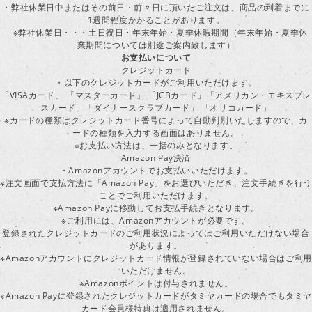
・弊社休業日中またはその前日・前々日に頂いたご注文は、商品の到着までに
1週間程度かかることがあります。
※弊社休業日・・・土日祝日・年末年始・夏季休暇期間（年末年始・夏季休
業期間については別途ご案内致します）
お支払いについて
クレジットカード
・以下のクレジットカードがご利用いただけます。
「VISAカード」 「マスターカード」 「JCBカード」「アメリカン・エキスプレ
スカード」「ダイナースクラブカード」 「オリコカード」
※カードの種類はクレジットカード番号によって自動判別いたしますので、カ
ードの種類を入力する画面はありません。
※お支払い方法は、一括のみとなります。
Amazon Pay決済
・Amazonアカウントでお支払いいただけます。
※注文画面で支払方法に「Amazon Pay」をお選びいただき、注文手続きを行
ことでご利用いただけます。
※Amazon Payに移動してお支払手続きとなります。
※ご利用には、Amazonアカウントが必要です。
登録されたクレジットカードのご利用状況によってはご利用いただけない場合
があります。
※Amazonアカウントにクレジットカード情報が登録されていない場合はご利用
いただけません。
※Amazonポイントは付与されません。
※Amazon Payに登録されたクレジットカードがタミヤカードの場合でもタミヤ
カード会員様特典は適用されません。