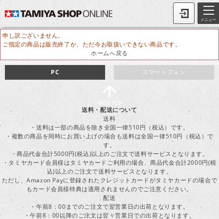
メニュー
申し訳ございません。
ご指定の商品は販売終了か、ただ今お取扱いできない商品です。
ホームへ戻る
PC
スマートフォン
送料・配送について
送料
・送料は一部の商品を除き全国一律510円（税込）です。
・複数の商品を同時にお買い上げの場合も送料は全国一律510円（税込）で
す。
・商品代金合計5000円(税込)以上のご注文で送料サービスとなります。
・タミヤカード会員様はタミヤカードご利用の場合、商品代金合計2000円(税
込)以上のご注文で送料サービスとなります。
ただし、Amazon Payに登録されたクレジットカードがタミヤカードの場合で
もカード会員様特典は適用されませんのでご注意ください。
配送
・午前8：00までのご注文で翌営業日の出荷となります。
・午前8：00以降のご注文は翌々営業日での出荷となります。