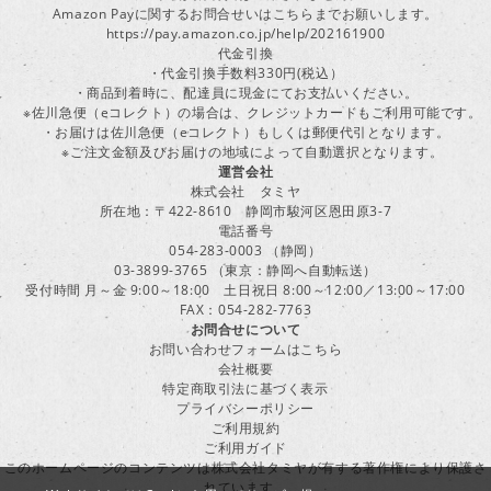
Amazon Payに関するお問合せいはこちらまでお願いします。
https://pay.amazon.co.jp/help/202161900
代金引換
・代金引換手数料330円(税込）
・商品到着時に、配達員に現金にてお支払いください。
※佐川急便（eコレクト）の場合は、クレジットカードもご利用可能です。
・お届けは佐川急便（eコレクト）もしくは郵便代引となります。
※ご注文金額及びお届けの地域によって自動選択となります。
運営会社
株式会社 タミヤ
所在地：〒422-8610 静岡市駿河区恩田原3-7
電話番号
054-283-0003 （静岡）
03-3899-3765 （東京：静岡へ自動転送）
受付時間 月～金 9:00～18:00 土日祝日 8:00～12:00／13:00～17:00
FAX：054-282-7763
お問合せについて
お問い合わせフォームはこちら
会社概要
特定商取引法に基づく表示
プライバシーポリシー
ご利用規約
ご利用ガイド
このホームページのコンテンツは株式会社タミヤが有する著作権により保護さ
れています。