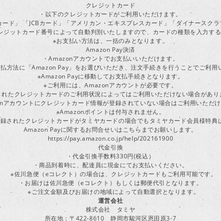
クレジットカード
・以下のクレジットカードがご利用いただけます。
ーカード」 「JCBカード」「アメリカン・エキスプレスカード」「ダイナースク
レジットカード番号によって自動判別いたしますので、カードの種類を入力す
※お支払い方法は、一括のみとなります。
Amazon Pay決済
・Amazonアカウントでお支払いいただけます。
払方法に「Amazon Pay」をお選びいただき、注文手続きを行うことでご利
※Amazon Payに移動してお支払手続きとなります。
※ご利用には、Amazonアカウントが必要です。
されたクレジットカードのご利用状況によってはご利用いただけない場合があり
zonアカウントにクレジットカード情報が登録されていない場合はご利用いただ
※Amazonポイントは付与されません。
ayに登録されたクレジットカードがタミヤカードの場合でもタミヤカード会員様特
Amazon Payに関するお問合せいはこちらまでお願いします。
https://pay.amazon.co.jp/help/202161900
代金引換
・代金引換手数料330円(税込）
・商品到着時に、配達員に現金にてお支払いください。
※佐川急便（eコレクト）の場合は、クレジットカードもご利用可能です。
・お届けは佐川急便（eコレクト）もしくは郵便代引となります。
※ご注文金額及びお届けの地域によって自動選択となります。
運営会社
株式会社 タミヤ
所在地：〒422-8610 静岡市駿河区恩田原3-7