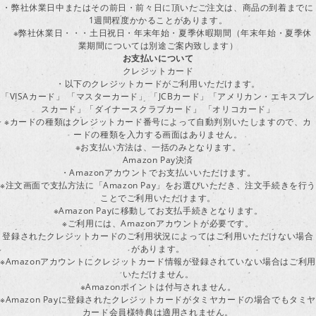
・弊社休業日中またはその前日・前々日に頂いたご注文は、商品の到着までに
1週間程度かかることがあります。
※弊社休業日・・・土日祝日・年末年始・夏季休暇期間（年末年始・夏季休
業期間については別途ご案内致します）
お支払いについて
クレジットカード
・以下のクレジットカードがご利用いただけます。
「VISAカード」 「マスターカード」 「JCBカード」「アメリカン・エキスプレ
スカード」「ダイナースクラブカード」 「オリコカード」
※カードの種類はクレジットカード番号によって自動判別いたしますので、カ
ードの種類を入力する画面はありません。
※お支払い方法は、一括のみとなります。
Amazon Pay決済
・Amazonアカウントでお支払いいただけます。
※注文画面で支払方法に「Amazon Pay」をお選びいただき、注文手続きを行
ことでご利用いただけます。
※Amazon Payに移動してお支払手続きとなります。
※ご利用には、Amazonアカウントが必要です。
登録されたクレジットカードのご利用状況によってはご利用いただけない場合
があります。
※Amazonアカウントにクレジットカード情報が登録されていない場合はご利用
いただけません。
※Amazonポイントは付与されません。
※Amazon Payに登録されたクレジットカードがタミヤカードの場合でもタミヤ
カード会員様特典は適用されません。