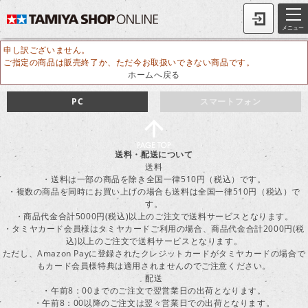
メニュー
申し訳ございません。
ご指定の商品は販売終了か、ただ今お取扱いできない商品です。
ホームへ戻る
PC
スマートフォン
送料・配送について
送料
・送料は一部の商品を除き全国一律510円（税込）です。
・複数の商品を同時にお買い上げの場合も送料は全国一律510円（税込）で
す。
・商品代金合計5000円(税込)以上のご注文で送料サービスとなります。
・タミヤカード会員様はタミヤカードご利用の場合、商品代金合計2000円(税
込)以上のご注文で送料サービスとなります。
ただし、Amazon Payに登録されたクレジットカードがタミヤカードの場合で
もカード会員様特典は適用されませんのでご注意ください。
配送
・午前8：00までのご注文で翌営業日の出荷となります。
・午前8：00以降のご注文は翌々営業日での出荷となります。