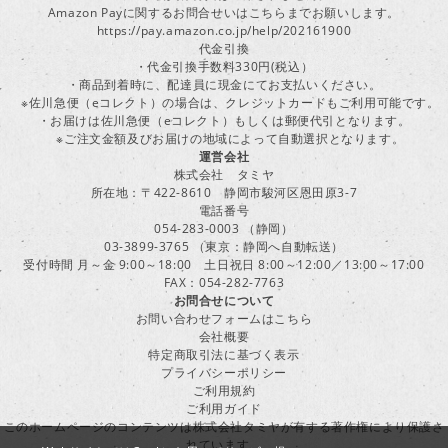
Amazon Payに関するお問合せいはこちらまでお願いします。
https://pay.amazon.co.jp/help/202161900
代金引換
・代金引換手数料330円(税込）
・商品到着時に、配達員に現金にてお支払いください。
※佐川急便（eコレクト）の場合は、クレジットカードもご利用可能です。
・お届けは佐川急便（eコレクト）もしくは郵便代引となります。
※ご注文金額及びお届けの地域によって自動選択となります。
運営会社
株式会社 タミヤ
所在地：〒422-8610 静岡市駿河区恩田原3-7
電話番号
054-283-0003 （静岡）
03-3899-3765 （東京：静岡へ自動転送）
受付時間 月～金 9:00～18:00 土日祝日 8:00～12:00／13:00～17:00
FAX：054-282-7763
お問合せについて
お問い合わせフォームはこちら
会社概要
特定商取引法に基づく表示
プライバシーポリシー
ご利用規約
ご利用ガイド
このホームページのコンテンツは株式会社タミヤが有する著作権により保護さ
れています。