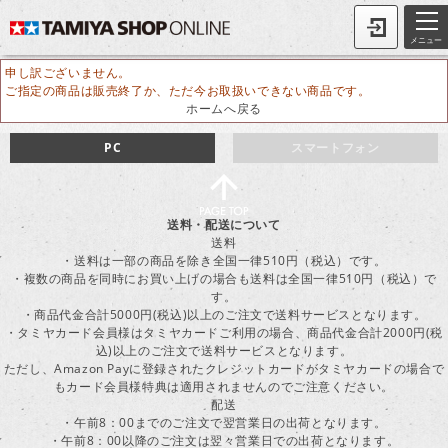
メニュー
申し訳ございません。
ご指定の商品は販売終了か、ただ今お取扱いできない商品です。
ホームへ戻る
PC
スマートフォン
送料・配送について
送料
・送料は一部の商品を除き全国一律510円（税込）です。
・複数の商品を同時にお買い上げの場合も送料は全国一律510円（税込）で
す。
・商品代金合計5000円(税込)以上のご注文で送料サービスとなります。
・タミヤカード会員様はタミヤカードご利用の場合、商品代金合計2000円(税
込)以上のご注文で送料サービスとなります。
ただし、Amazon Payに登録されたクレジットカードがタミヤカードの場合で
もカード会員様特典は適用されませんのでご注意ください。
配送
・午前8：00までのご注文で翌営業日の出荷となります。
・午前8：00以降のご注文は翌々営業日での出荷となります。