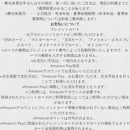
・弊社休業日中またはその前日・前々日に頂いたご注文は、商品の到着までに
1週間程度かかることがあります。
※弊社休業日・・・土日祝日・年末年始・夏季休暇期間（年末年始・夏季休
業期間については別途ご案内致します）
お支払いについて
クレジットカード
・以下のクレジットカードがご利用いただけます。
「VISAカード」 「マスターカード」 「JCBカード」「アメリカン・エキスプレ
スカード」「ダイナースクラブカード」 「オリコカード」
※カードの種類はクレジットカード番号によって自動判別いたしますので、カ
ードの種類を入力する画面はありません。
※お支払い方法は、一括のみとなります。
Amazon Pay決済
・Amazonアカウントでお支払いいただけます。
※注文画面で支払方法に「Amazon Pay」をお選びいただき、注文手続きを行
ことでご利用いただけます。
※Amazon Payに移動してお支払手続きとなります。
※ご利用には、Amazonアカウントが必要です。
登録されたクレジットカードのご利用状況によってはご利用いただけない場合
があります。
※Amazonアカウントにクレジットカード情報が登録されていない場合はご利用
いただけません。
※Amazonポイントは付与されません。
※Amazon Payに登録されたクレジットカードがタミヤカードの場合でもタミヤ
カード会員様特典は適用されません。