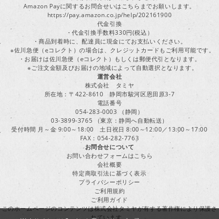
Amazon Payに関するお問合せいはこちらまでお願いします。
https://pay.amazon.co.jp/help/202161900
代金引換
・代金引換手数料330円(税込）
・商品到着時に、配達員に現金にてお支払いください。
※佐川急便（eコレクト）の場合は、クレジットカードもご利用可能です。
・お届けは佐川急便（eコレクト）もしくは郵便代引となります。
※ご注文金額及びお届けの地域によって自動選択となります。
運営会社
株式会社 タミヤ
所在地：〒422-8610 静岡市駿河区恩田原3-7
電話番号
054-283-0003 （静岡）
03-3899-3765 （東京：静岡へ自動転送）
受付時間 月～金 9:00～18:00 土日祝日 8:00～12:00／13:00～17:00
FAX：054-282-7763
お問合せについて
お問い合わせフォームはこちら
会社概要
特定商取引法に基づく表示
プライバシーポリシー
ご利用規約
ご利用ガイド
このホームページのコンテンツは株式会社タミヤが有する著作権により保護さ
れています。