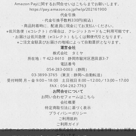
Amazon Payに関するお問合せいはこちらまでお願いします。
https://pay.amazon.co.jp/help/202161900
代金引換
・代金引換手数料330円(税込）
・商品到着時に、配達員に現金にてお支払いください。
※佐川急便（eコレクト）の場合は、クレジットカードもご利用可能です。
・お届けは佐川急便（eコレクト）もしくは郵便代引となります。
※ご注文金額及びお届けの地域によって自動選択となります。
運営会社
株式会社 タミヤ
所在地：〒422-8610 静岡市駿河区恩田原3-7
電話番号
054-283-0003 （静岡）
03-3899-3765 （東京：静岡へ自動転送）
受付時間 月～金 9:00～18:00 土日祝日 8:00～12:00／13:00～17:00
FAX：054-282-7763
お問合せについて
お問い合わせフォームはこちら
会社概要
特定商取引法に基づく表示
プライバシーポリシー
ご利用規約
ご利用ガイド
このホームページのコンテンツは株式会社タミヤが有する著作権により保護さ
れています。