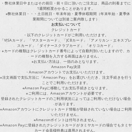
・弊社休業日中またはその前日・前々日に頂いたご注文は、商品の到着までに
1週間程度かかることがあります。
※弊社休業日・・・土日祝日・年末年始・夏季休暇期間（年末年始・夏季休
業期間については別途ご案内致します）
お支払いについて
クレジットカード
・以下のクレジットカードがご利用いただけます。
「VISAカード」 「マスターカード」 「JCBカード」「アメリカン・エキスプレ
スカード」「ダイナースクラブカード」 「オリコカード」
※カードの種類はクレジットカード番号によって自動判別いたしますので、カ
ードの種類を入力する画面はありません。
※お支払い方法は、一括のみとなります。
Amazon Pay決済
・Amazonアカウントでお支払いいただけます。
※注文画面で支払方法に「Amazon Pay」をお選びいただき、注文手続きを行
ことでご利用いただけます。
※Amazon Payに移動してお支払手続きとなります。
※ご利用には、Amazonアカウントが必要です。
登録されたクレジットカードのご利用状況によってはご利用いただけない場合
があります。
※Amazonアカウントにクレジットカード情報が登録されていない場合はご利用
いただけません。
※Amazonポイントは付与されません。
※Amazon Payに登録されたクレジットカードがタミヤカードの場合でもタミヤ
カード会員様特典は適用されません。