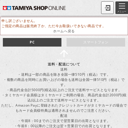
メニュー
申し訳ございません。
ご指定の商品は販売終了か、ただ今お取扱いできない商品です。
ホームへ戻る
PC
スマートフォン
送料・配送について
送料
・送料は一部の商品を除き全国一律510円（税込）です。
・複数の商品を同時にお買い上げの場合も送料は全国一律510円（税込）で
す。
・商品代金合計5000円(税込)以上のご注文で送料サービスとなります。
・タミヤカード会員様はタミヤカードご利用の場合、商品代金合計2000円(税
込)以上のご注文で送料サービスとなります。
ただし、Amazon Payに登録されたクレジットカードがタミヤカードの場合で
もカード会員様特典は適用されませんのでご注意ください。
配送
・午前8：00までのご注文で翌営業日の出荷となります。
・午前8：00以降のご注文は翌々営業日での出荷となります。