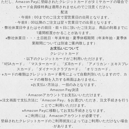
ただし、Amazon Payに登録されたクレジットカードがタミヤカードの場合で
もカード会員様特典は適用されませんのでご注意ください。
配送
・午前8：00までのご注文で翌営業日の出荷となります。
・午前8：00以降のご注文は翌々営業日での出荷となります。
・弊社休業日中またはその前日・前々日に頂いたご注文は、商品の到着までに
1週間程度かかることがあります。
※弊社休業日・・・土日祝日・年末年始・夏季休暇期間（年末年始・夏季休
業期間については別途ご案内致します）
お支払いについて
クレジットカード
・以下のクレジットカードがご利用いただけます。
「VISAカード」 「マスターカード」 「JCBカード」「アメリカン・エキスプレ
スカード」「ダイナースクラブカード」 「オリコカード」
※カードの種類はクレジットカード番号によって自動判別いたしますので、カ
ードの種類を入力する画面はありません。
※お支払い方法は、一括のみとなります。
Amazon Pay決済
・Amazonアカウントでお支払いいただけます。
※注文画面で支払方法に「Amazon Pay」をお選びいただき、注文手続きを行
ことでご利用いただけます。
※Amazon Payに移動してお支払手続きとなります。
※ご利用には、Amazonアカウントが必要です。
登録されたクレジットカードのご利用状況によってはご利用いただけない場合
があります。