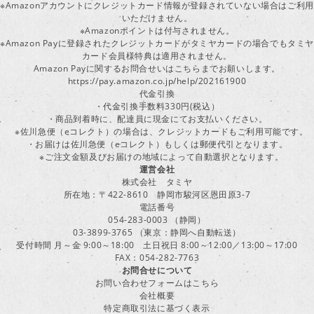
※Amazonアカウントにクレジットカード情報が登録されていない場合はご利用
いただけません。
※Amazonポイントは付与されません。
※Amazon Payに登録されたクレジットカードがタミヤカードの場合でもタミヤ
カード会員様特典は適用されません。
Amazon Payに関するお問合せいはこちらまでお願いします。
https://pay.amazon.co.jp/help/202161900
代金引換
・代金引換手数料330円(税込）
・商品到着時に、配達員に現金にてお支払いください。
※佐川急便（eコレクト）の場合は、クレジットカードもご利用可能です。
・お届けは佐川急便（eコレクト）もしくは郵便代引となります。
※ご注文金額及びお届けの地域によって自動選択となります。
運営会社
株式会社 タミヤ
所在地：〒422-8610 静岡市駿河区恩田原3-7
電話番号
054-283-0003 （静岡）
03-3899-3765 （東京：静岡へ自動転送）
受付時間 月～金 9:00～18:00 土日祝日 8:00～12:00／13:00～17:00
FAX：054-282-7763
お問合せについて
お問い合わせフォームはこちら
会社概要
特定商取引法に基づく表示