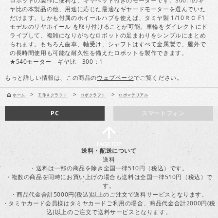
ロボットの製作に便利な、ギヤヘッド付きのモーターです。300:1のギ
ヤ比の本製品の他、用途に応じた最適なギヤードモーターを選んでいた
だけます。しかも付属のホイールハブを使えば、タミヤ製 1/10ＲＣ F1
モデルのリヤホイール を取り付けることが可能。車輪をダイレクトにド
ライブして、複雑になりがちなロボットの足まわりをシンプルにまとめ
られます。もちろん歯車、軸受け、シャフトはすべて金属製で、屋外で
の長時間使用も可能な耐久性を備えたロボットを製作できます。
★540モーター ギヤ比 300：1
もっと詳しい情報は、この商品の
ウェブページ
でご覧ください。
>
>
>
ホーム
工作＆クラフト
ロボクラフト
ロボマテリアル
PC
スマートフォン
送料・配送について
送料
・送料は一部の商品を除き全国一律510円（税込）です。
・複数の商品を同時にお買い上げの場合も送料は全国一律510円（税込）で
す。
・商品代金合計5000円(税込)以上のご注文で送料サービスとなります。
・タミヤカード会員様はタミヤカードご利用の場合、商品代金合計2000円(税
込)以上のご注文で送料サービスとなります。