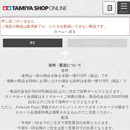
メニュー
申し訳ございません。
ご指定の商品は販売終了か、ただ今お取扱いできない商品です。
ホームへ戻る
PC
スマートフォン
送料・配送について
送料
・送料は一部の商品を除き全国一律510円（税込）です。
・複数の商品を同時にお買い上げの場合も送料は全国一律510円（税込）で
す。
・商品代金合計5000円(税込)以上のご注文で送料サービスとなります。
・タミヤカード会員様はタミヤカードご利用の場合、商品代金合計2000円(税
込)以上のご注文で送料サービスとなります。
ただし、Amazon Payに登録されたクレジットカードがタミヤカードの場合で
もカード会員様特典は適用されませんのでご注意ください。
配送
・午前8：00までのご注文で翌営業日の出荷となります。
・午前8：00以降のご注文は翌々営業日での出荷となります。