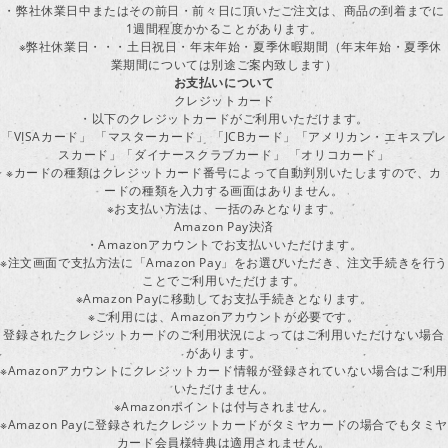
・弊社休業日中またはその前日・前々日に頂いたご注文は、商品の到着までに
1週間程度かかることがあります。
※弊社休業日・・・土日祝日・年末年始・夏季休暇期間（年末年始・夏季休
業期間については別途ご案内致します）
お支払いについて
クレジットカード
・以下のクレジットカードがご利用いただけます。
「VISAカード」 「マスターカード」 「JCBカード」「アメリカン・エキスプレ
スカード」「ダイナースクラブカード」 「オリコカード」
※カードの種類はクレジットカード番号によって自動判別いたしますので、カ
ードの種類を入力する画面はありません。
※お支払い方法は、一括のみとなります。
Amazon Pay決済
・Amazonアカウントでお支払いいただけます。
※注文画面で支払方法に「Amazon Pay」をお選びいただき、注文手続きを行
ことでご利用いただけます。
※Amazon Payに移動してお支払手続きとなります。
※ご利用には、Amazonアカウントが必要です。
登録されたクレジットカードのご利用状況によってはご利用いただけない場合
があります。
※Amazonアカウントにクレジットカード情報が登録されていない場合はご利用
いただけません。
※Amazonポイントは付与されません。
※Amazon Payに登録されたクレジットカードがタミヤカードの場合でもタミヤ
カード会員様特典は適用されません。