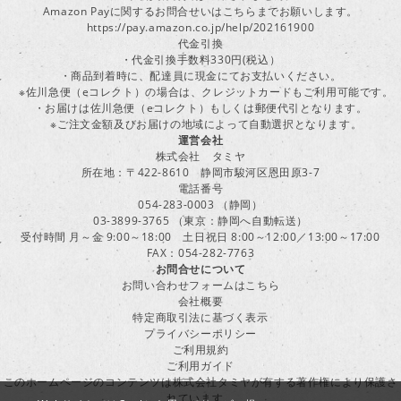
Amazon Payに関するお問合せいはこちらまでお願いします。
https://pay.amazon.co.jp/help/202161900
代金引換
・代金引換手数料330円(税込）
・商品到着時に、配達員に現金にてお支払いください。
※佐川急便（eコレクト）の場合は、クレジットカードもご利用可能です。
・お届けは佐川急便（eコレクト）もしくは郵便代引となります。
※ご注文金額及びお届けの地域によって自動選択となります。
運営会社
株式会社 タミヤ
所在地：〒422-8610 静岡市駿河区恩田原3-7
電話番号
054-283-0003 （静岡）
03-3899-3765 （東京：静岡へ自動転送）
受付時間 月～金 9:00～18:00 土日祝日 8:00～12:00／13:00～17:00
FAX：054-282-7763
お問合せについて
お問い合わせフォームはこちら
会社概要
特定商取引法に基づく表示
プライバシーポリシー
ご利用規約
ご利用ガイド
このホームページのコンテンツは株式会社タミヤが有する著作権により保護さ
れています。