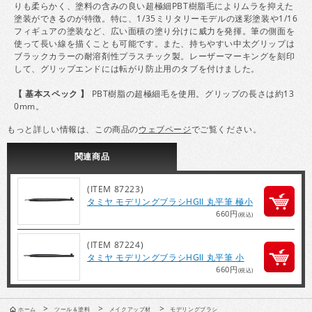
りも柔らかく、塗料の含みの良い超極細PBT樹脂毛によりムラを抑えた
塗装ができるのが特徴。特に、1/35ミリタリーモデルの迷彩塗装や1/16
フィギュアの塗装など、広い面積の塗り分けに威力を発揮。筆の側面を
使って長い線を描くことも可能です。また、持ちやすい中太グリップは
ブラックカラーの耐溶剤性プラスチック製。レーザーマーキングを刻印
して、グリップエンドには転がり防止用のタブを付けました。
【 基本スペック 】
PBT樹脂の超極細毛を使用。グリップの長さは約13
0mm。
もっと詳しい情報は、この商品の
ウェブページ
でご覧ください。
関連
商品
(ITEM 87223)
タミヤ モデリングブラシHGⅡ 丸平筆 極小
660円
(税込)
(ITEM 87224)
タミヤ モデリングブラシHGⅡ 丸平筆 小
660円
(税込)
>
>
>
ホーム
ツール＆塗料
メイクアップ材
モデリングブラシ