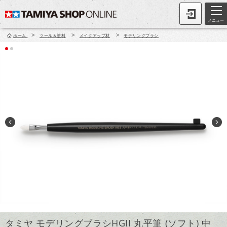
メニュー
>
>
>
ホーム
ツール＆塗料
メイクアップ材
モデリングブラシ
タミヤ モデリングブラシHGII 丸平筆 (ソフト) 中