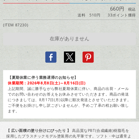
660円
税込
送料 510円
33ポイント獲得
(ITEM 87230)
【夏期休業に伴う業務遅滞のお知らせ】
休業期間：2026年8月8日(土)～8月16日(日)
上記期間、誠に勝手ながら弊社夏期休業に伴い、商品の出荷・メール
でのお問い合わせのお答えをお休みさせていただきます。商品の発送
につきましては、8月17日(月)以降に順次発送とさせていただきます。
ご不便をお掛けし申し訳ございませんが、予めご了承の程お願い致し
ます。
【 広い面積の塗り分けにぴったり 】
高品質なPBT(合成繊維)樹脂毛を
採用したプラスチックモデル塗装用の丸平筆です。ソフト・中は通常よ