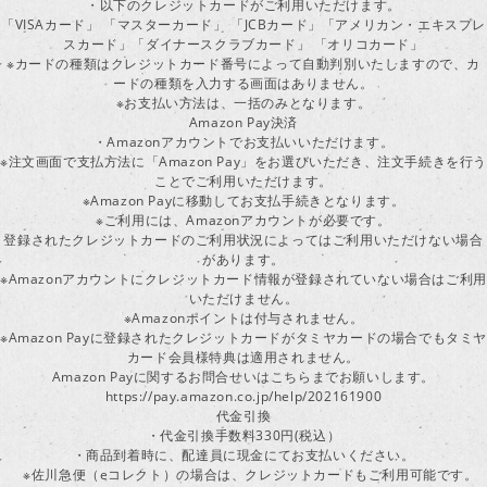
・以下のクレジットカードがご利用いただけます。
「VISAカード」 「マスターカード」 「JCBカード」「アメリカン・エキスプレ
スカード」「ダイナースクラブカード」 「オリコカード」
※カードの種類はクレジットカード番号によって自動判別いたしますので、カ
ードの種類を入力する画面はありません。
※お支払い方法は、一括のみとなります。
Amazon Pay決済
・Amazonアカウントでお支払いいただけます。
※注文画面で支払方法に「Amazon Pay」をお選びいただき、注文手続きを行
ことでご利用いただけます。
※Amazon Payに移動してお支払手続きとなります。
※ご利用には、Amazonアカウントが必要です。
登録されたクレジットカードのご利用状況によってはご利用いただけない場合
があります。
※Amazonアカウントにクレジットカード情報が登録されていない場合はご利用
いただけません。
※Amazonポイントは付与されません。
※Amazon Payに登録されたクレジットカードがタミヤカードの場合でもタミヤ
カード会員様特典は適用されません。
Amazon Payに関するお問合せいはこちらまでお願いします。
https://pay.amazon.co.jp/help/202161900
代金引換
・代金引換手数料330円(税込）
・商品到着時に、配達員に現金にてお支払いください。
※佐川急便（eコレクト）の場合は、クレジットカードもご利用可能です。