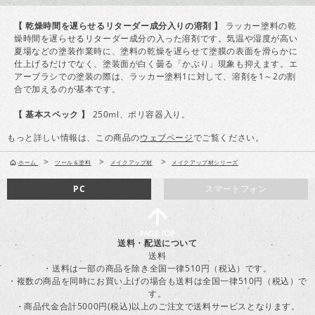
【 乾燥時間を遅らせるリターダー成分入りの溶剤 】
ラッカー塗料の乾
燥時間を遅らせるリターダー成分の入った溶剤です。気温や湿度が高い
夏場などの塗装作業時に、塗料の乾燥を遅らせて塗膜の表面を滑らかに
仕上げるだけでなく、塗装面が白く曇る「かぶり」現象も抑えます。エ
アーブラシでの塗装の際は、ラッカー塗料1に対して、溶剤を1～2の割
合で加えるのが基本です。
【 基本スペック 】
250ml、ポリ容器入り。
もっと詳しい情報は、この商品の
ウェブページ
でご覧ください。
>
>
>
ホーム
ツール＆塗料
メイクアップ材
メイクアップ材シリーズ
PC
スマートフォン
送料・配送について
送料
・送料は一部の商品を除き全国一律510円（税込）です。
・複数の商品を同時にお買い上げの場合も送料は全国一律510円（税込）で
す。
・商品代金合計5000円(税込)以上のご注文で送料サービスとなります。