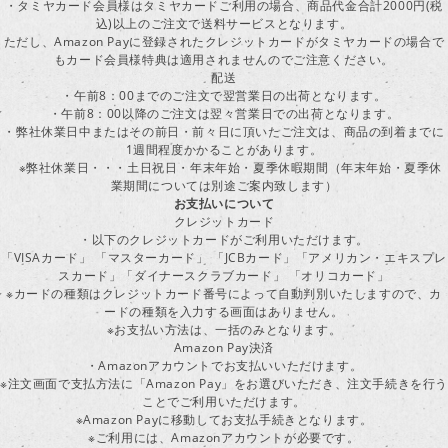
・タミヤカード会員様はタミヤカードご利用の場合、商品代金合計2000円(税
込)以上のご注文で送料サービスとなります。
ただし、Amazon Payに登録されたクレジットカードがタミヤカードの場合で
もカード会員様特典は適用されませんのでご注意ください。
配送
・午前8：00までのご注文で翌営業日の出荷となります。
・午前8：00以降のご注文は翌々営業日での出荷となります。
・弊社休業日中またはその前日・前々日に頂いたご注文は、商品の到着までに
1週間程度かかることがあります。
※弊社休業日・・・土日祝日・年末年始・夏季休暇期間（年末年始・夏季休
業期間については別途ご案内致します）
お支払いについて
クレジットカード
・以下のクレジットカードがご利用いただけます。
「VISAカード」 「マスターカード」 「JCBカード」「アメリカン・エキスプレ
スカード」「ダイナースクラブカード」 「オリコカード」
※カードの種類はクレジットカード番号によって自動判別いたしますので、カ
ードの種類を入力する画面はありません。
※お支払い方法は、一括のみとなります。
Amazon Pay決済
・Amazonアカウントでお支払いいただけます。
※注文画面で支払方法に「Amazon Pay」をお選びいただき、注文手続きを行
ことでご利用いただけます。
※Amazon Payに移動してお支払手続きとなります。
※ご利用には、Amazonアカウントが必要です。