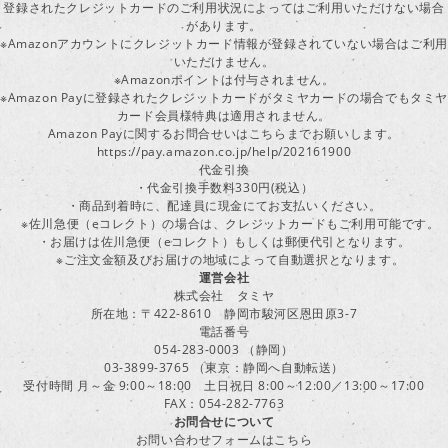
登録されたクレジットカードのご利用状況によってはご利用いただけない場合
があります。
※Amazonアカウントにクレジットカード情報が登録されていない場合はご利用
いただけません。
※Amazonポイントは付与されません。
※Amazon Payに登録されたクレジットカードがタミヤカードの場合でもタミヤ
カード会員様特典は適用されません。
Amazon Payに関するお問合せいはこちらまでお願いします。
https://pay.amazon.co.jp/help/202161900
代金引換
・代金引換手数料330円(税込）
・商品到着時に、配達員に現金にてお支払いください。
※佐川急便（eコレクト）の場合は、クレジットカードもご利用可能です。
・お届けは佐川急便（eコレクト）もしくは郵便代引となります。
※ご注文金額及びお届けの地域によって自動選択となります。
運営会社
株式会社 タミヤ
所在地：〒422-8610 静岡市駿河区恩田原3-7
電話番号
054-283-0003 （静岡）
03-3899-3765 （東京：静岡へ自動転送）
受付時間 月～金 9:00～18:00 土日祝日 8:00～12:00／13:00～17:00
FAX：054-282-7763
お問合せについて
お問い合わせフォームはこちら