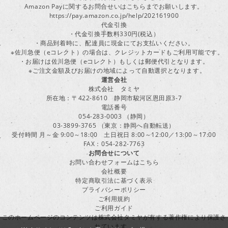
Amazon Payに関するお問合せいはこちらまでお願いします。
https://pay.amazon.co.jp/help/202161900
代金引換
・代金引換手数料330円(税込）
・商品到着時に、配達員に現金にてお支払いください。
※佐川急便（eコレクト）の場合は、クレジットカードもご利用可能です。
・お届けは佐川急便（eコレクト）もしくは郵便代引となります。
※ご注文金額及びお届けの地域によって自動選択となります。
運営会社
株式会社 タミヤ
所在地：〒422-8610 静岡市駿河区恩田原3-7
電話番号
054-283-0003 （静岡）
03-3899-3765 （東京：静岡へ自動転送）
受付時間 月～金 9:00～18:00 土日祝日 8:00～12:00／13:00～17:00
FAX：054-282-7763
お問合せについて
お問い合わせフォームはこちら
会社概要
特定商取引法に基づく表示
プライバシーポリシー
ご利用規約
ご利用ガイド
このホームページのコンテンツは株式会社タミヤが有する著作権により保護さ
れています。