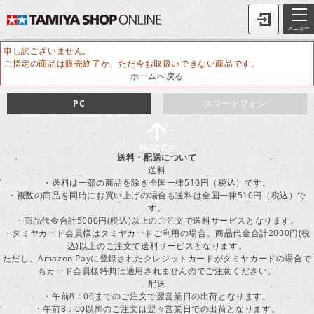
メニュー
申し訳ございません。
ご指定の商品は販売終了か、ただ今お取扱いできない商品です。
ホームへ戻る
PC
スマートフォン
送料・配送について
送料
・送料は一部の商品を除き全国一律510円（税込）です。
・複数の商品を同時にお買い上げの場合も送料は全国一律510円（税込）で
す。
・商品代金合計5000円(税込)以上のご注文で送料サービスとなります。
・タミヤカード会員様はタミヤカードご利用の場合、商品代金合計2000円(税
込)以上のご注文で送料サービスとなります。
ただし、Amazon Payに登録されたクレジットカードがタミヤカードの場合で
もカード会員様特典は適用されませんのでご注意ください。
配送
・午前8：00までのご注文で翌営業日の出荷となります。
・午前8：00以降のご注文は翌々営業日での出荷となります。