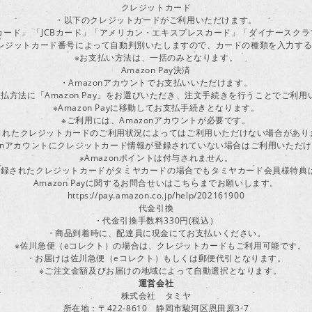
クレジットカード
・以下のクレジットカードがご利用いただけます。
ーカード」 「JCBカード」「アメリカン・エキスプレスカード」「ダイナースク
レジットカード番号によって自動判別いたしますので、カードの種類を入力す
※お支払い方法は、一括のみとなります。
Amazon Pay決済
・Amazonアカウントでお支払いいただけます。
払方法に「Amazon Pay」をお選びいただき、注文手続きを行うことでご利
※Amazon Payに移動してお支払手続きとなります。
※ご利用には、Amazonアカウントが必要です。
されたクレジットカードのご利用状況によってはご利用いただけない場合があり
zonアカウントにクレジットカード情報が登録されていない場合はご利用いただ
※Amazonポイントは付与されません。
ayに登録されたクレジットカードがタミヤカードの場合でもタミヤカード会員様特
Amazon Payに関するお問合せいはこちらまでお願いします。
https://pay.amazon.co.jp/help/202161900
代金引換
・代金引換手数料330円(税込）
・商品到着時に、配達員に現金にてお支払いください。
※佐川急便（eコレクト）の場合は、クレジットカードもご利用可能です。
・お届けは佐川急便（eコレクト）もしくは郵便代引となります。
※ご注文金額及びお届けの地域によって自動選択となります。
運営会社
株式会社 タミヤ
所在地：〒422-8610 静岡市駿河区恩田原3-7