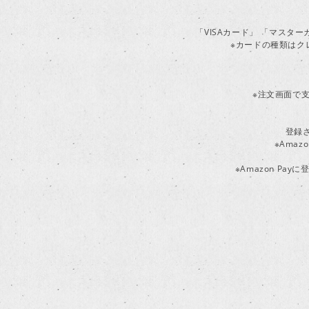
「VISAカード」 「マスタ
※カードの種類はク
※注文画面で支
登録
※Ama
※Amazon P