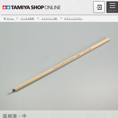
メニュー
>
>
>
ホーム
ツール＆塗料
メイクアップ材
モデリングブラシ
面相筆・中