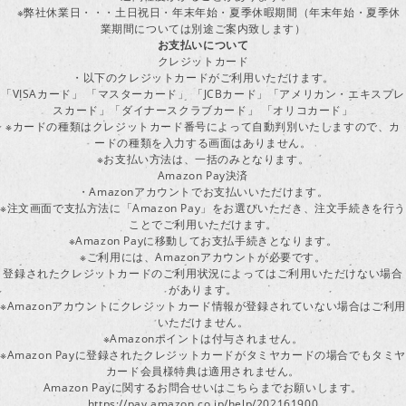
※弊社休業日・・・土日祝日・年末年始・夏季休暇期間（年末年始・夏季休
業期間については別途ご案内致します）
お支払いについて
クレジットカード
・以下のクレジットカードがご利用いただけます。
「VISAカード」 「マスターカード」 「JCBカード」「アメリカン・エキスプレ
スカード」「ダイナースクラブカード」 「オリコカード」
※カードの種類はクレジットカード番号によって自動判別いたしますので、カ
ードの種類を入力する画面はありません。
※お支払い方法は、一括のみとなります。
Amazon Pay決済
・Amazonアカウントでお支払いいただけます。
※注文画面で支払方法に「Amazon Pay」をお選びいただき、注文手続きを行
ことでご利用いただけます。
※Amazon Payに移動してお支払手続きとなります。
※ご利用には、Amazonアカウントが必要です。
登録されたクレジットカードのご利用状況によってはご利用いただけない場合
があります。
※Amazonアカウントにクレジットカード情報が登録されていない場合はご利用
いただけません。
※Amazonポイントは付与されません。
※Amazon Payに登録されたクレジットカードがタミヤカードの場合でもタミヤ
カード会員様特典は適用されません。
Amazon Payに関するお問合せいはこちらまでお願いします。
https://pay.amazon.co.jp/help/202161900