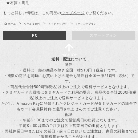
★材質：馬毛
もっと詳しい情報は、この商品の
ウェブページ
でご覧ください。
>
>
>
ホーム
ツール＆塗料
メイクアップ材
モデリングブラシ
PC
スマートフォン
送料・配送について
送料
・送料は一部の商品を除き全国一律510円（税込）です。
・複数の商品を同時にお買い上げの場合も送料は全国一律510円（税込）で
す。
・商品代金合計5000円(税込)以上のご注文で送料サービスとなります。
・タミヤカード会員様はタミヤカードご利用の場合、商品代金合計2000円(税
込)以上のご注文で送料サービスとなります。
ただし、Amazon Payに登録されたクレジットカードがタミヤカードの場合で
もカード会員様特典は適用されませんのでご注意ください。
配送
・午前8：00までのご注文で翌営業日の出荷となります。
・午前8：00以降のご注文は翌々営業日での出荷となります。
・弊社休業日中またはその前日・前々日に頂いたご注文は、商品の到着までに
1週間程度かかることがあります。