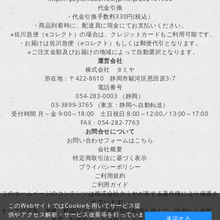
代金引換
・代金引換手数料330円(税込）
・商品到着時に、配達員に現金にてお支払いください。
※佐川急便（eコレクト）の場合は、クレジットカードもご利用可能です。
・お届けは佐川急便（eコレクト）もしくは郵便代引となります。
※ご注文金額及びお届けの地域によって自動選択となります。
運営会社
株式会社 タミヤ
所在地：〒422-8610 静岡市駿河区恩田原3-7
電話番号
054-283-0003 （静岡）
03-3899-3765 （東京：静岡へ自動転送）
受付時間 月～金 9:00～18:00 土日祝日 8:00～12:00／13:00～17:00
FAX：054-282-7763
お問合せについて
お問い合わせフォームはこちら
会社概要
特定商取引法に基づく表示
プライバシーポリシー
ご利用規約
ご利用ガイド
このホームページのコンテンツは株式会社タミヤが有する著作権により保護さ
れています。
このWebサイトではCookieを用いてサービス提
すべての文章、画像、動画などを、私的利用の範囲を超えて、許可なく複製、
供やアクセス解析・サービス改善等を行っていま
承諾する
改変、転載することは禁じられています。