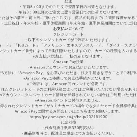
配送
・午前8：00までのご注文で翌営業日の出荷となります。
・午前8：00以降のご注文は翌々営業日での出荷となります。
またはその前日・前々日に頂いたご注文は、商品の到着までに1週間程度かかる
・土日祝日・年末年始・夏季休暇期間（年末年始・夏季休業期間については別
お支払いについて
クレジットカード
・以下のクレジットカードがご利用いただけます。
ーカード」 「JCBカード」「アメリカン・エキスプレスカード」「ダイナースク
レジットカード番号によって自動判別いたしますので、カードの種類を入力す
※お支払い方法は、一括のみとなります。
Amazon Pay決済
・Amazonアカウントでお支払いいただけます。
払方法に「Amazon Pay」をお選びいただき、注文手続きを行うことでご利
※Amazon Payに移動してお支払手続きとなります。
※ご利用には、Amazonアカウントが必要です。
されたクレジットカードのご利用状況によってはご利用いただけない場合があり
zonアカウントにクレジットカード情報が登録されていない場合はご利用いただ
※Amazonポイントは付与されません。
ayに登録されたクレジットカードがタミヤカードの場合でもタミヤカード会員様特
Amazon Payに関するお問合せいはこちらまでお願いします。
https://pay.amazon.co.jp/help/202161900
代金引換
・代金引換手数料330円(税込）
・商品到着時に、配達員に現金にてお支払いください。