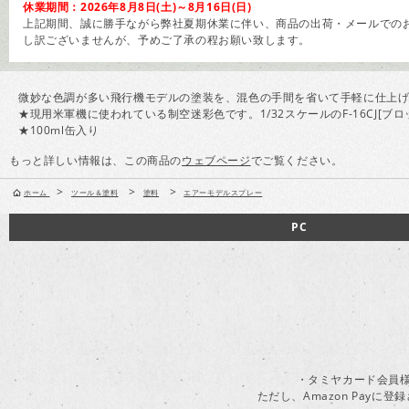
休業期間：2026年8月8日(土)～8月16日(日)
上記期間、誠に勝手ながら弊社夏期休業に伴い、商品の出荷・メールでのお
し訳ございませんが、予めご了承の程お願い致します。
微妙な色調が多い飛行機モデルの塗装を、混色の手間を省いて手軽に仕上
★現用米軍機に使われている制空迷彩色です。1/32スケールのF-16CJ
★100ml缶入り
もっと詳しい情報は、この商品の
ウェブページ
でご覧ください。
>
>
>
ホーム
ツール＆塗料
塗料
エアーモデルスプレー
PC
・タミヤカード会員様
ただし、Amazon Pay