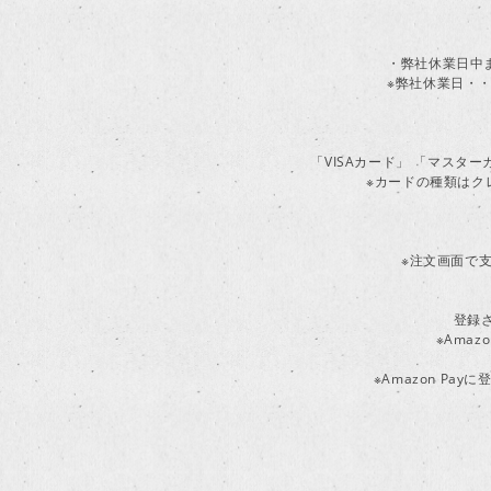
・弊社休業日中
※弊社休業日・・
「VISAカード」 「マスタ
※カードの種類はク
※注文画面で支
登録
※Ama
※Amazon P