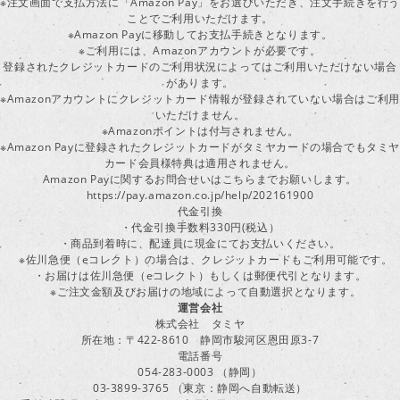
※注文画面で支払方法に「Amazon Pay」をお選びいただき、注文手続きを行
ことでご利用いただけます。
※Amazon Payに移動してお支払手続きとなります。
※ご利用には、Amazonアカウントが必要です。
登録されたクレジットカードのご利用状況によってはご利用いただけない場合
があります。
※Amazonアカウントにクレジットカード情報が登録されていない場合はご利用
いただけません。
※Amazonポイントは付与されません。
※Amazon Payに登録されたクレジットカードがタミヤカードの場合でもタミヤ
カード会員様特典は適用されません。
Amazon Payに関するお問合せいはこちらまでお願いします。
https://pay.amazon.co.jp/help/202161900
代金引換
・代金引換手数料330円(税込）
・商品到着時に、配達員に現金にてお支払いください。
※佐川急便（eコレクト）の場合は、クレジットカードもご利用可能です。
・お届けは佐川急便（eコレクト）もしくは郵便代引となります。
※ご注文金額及びお届けの地域によって自動選択となります。
運営会社
株式会社 タミヤ
所在地：〒422-8610 静岡市駿河区恩田原3-7
電話番号
054-283-0003 （静岡）
03-3899-3765 （東京：静岡へ自動転送）