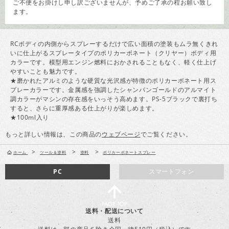
ご不便をお掛けし申し訳ございませんが、予めご了承の程お願い致し
ます。
RCボディの内側からスプレーするだけで広い面積の塗装もムラ無くきれ
いに仕上がるスプレータイプのポリカーボネート（クリヤー）ボディ用
カラーです。模型用エンジン燃料におかされることもなく、軽く仕上げ
やすいことも魅力です。
★磨かれたアルミのような硬質な光沢感が特徴のポリカーボネート用ス
プレーカラーです。金属感を強調したシャンパンゴールドのアルマイト
調カラーがマシンの存在感をいっそう高めます。PS-5ブラックで裏打ち
すると、さらに重厚感ある仕上がりが楽しめます。
★100ml入り
もっと詳しい情報は、この商品の
ウェブページ
でご覧ください。
>
>
>
ホーム
ツール＆塗料
塗料
ポリカーボネートスプレー
PC
スマートフォン
送料・配送について
送料