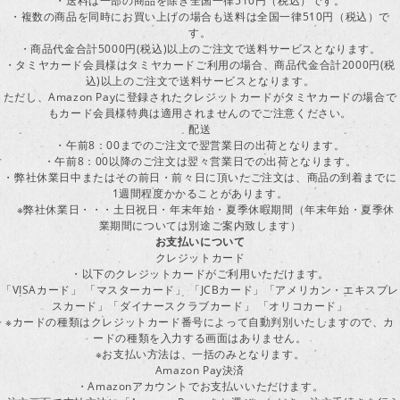
・送料は一部の商品を除き全国一律510円（税込）です。
・複数の商品を同時にお買い上げの場合も送料は全国一律510円（税込）で
す。
・商品代金合計5000円(税込)以上のご注文で送料サービスとなります。
・タミヤカード会員様はタミヤカードご利用の場合、商品代金合計2000円(税
込)以上のご注文で送料サービスとなります。
ただし、Amazon Payに登録されたクレジットカードがタミヤカードの場合で
もカード会員様特典は適用されませんのでご注意ください。
配送
・午前8：00までのご注文で翌営業日の出荷となります。
・午前8：00以降のご注文は翌々営業日での出荷となります。
・弊社休業日中またはその前日・前々日に頂いたご注文は、商品の到着までに
1週間程度かかることがあります。
※弊社休業日・・・土日祝日・年末年始・夏季休暇期間（年末年始・夏季休
業期間については別途ご案内致します）
お支払いについて
クレジットカード
・以下のクレジットカードがご利用いただけます。
「VISAカード」 「マスターカード」 「JCBカード」「アメリカン・エキスプレ
スカード」「ダイナースクラブカード」 「オリコカード」
※カードの種類はクレジットカード番号によって自動判別いたしますので、カ
ードの種類を入力する画面はありません。
※お支払い方法は、一括のみとなります。
Amazon Pay決済
・Amazonアカウントでお支払いいただけます。