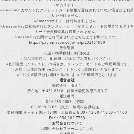
があります。
※Amazonアカウントにクレジットカード情報が登録されていない場合はご利用
いただけません。
※Amazonポイントは付与されません。
※Amazon Payに登録されたクレジットカードがタミヤカードの場合でもタミヤ
カード会員様特典は適用されません。
Amazon Payに関するお問合せいはこちらまでお願いします。
https://pay.amazon.co.jp/help/202161900
代金引換
・代金引換手数料330円(税込）
・商品到着時に、配達員に現金にてお支払いください。
※佐川急便（eコレクト）の場合は、クレジットカードもご利用可能です。
・お届けは佐川急便（eコレクト）もしくは郵便代引となります。
※ご注文金額及びお届けの地域によって自動選択となります。
運営会社
株式会社 タミヤ
所在地：〒422-8610 静岡市駿河区恩田原3-7
電話番号
054-283-0003 （静岡）
03-3899-3765 （東京：静岡へ自動転送）
受付時間 月～金 9:00～18:00 土日祝日 8:00～12:00／13:00～17:00
FAX：054-282-7763
お問合せについて
お問い合わせフォームはこちら
会社概要