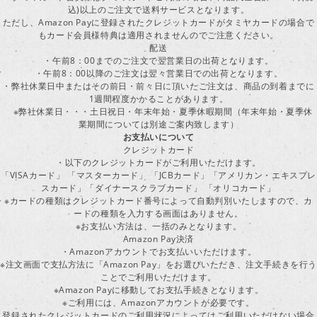
込)以上のご注文で送料サービスとなります。
ただし、Amazon Payに登録されたクレジットカードがタミヤカードの場合で
もカード会員様特典は適用されませんのでご注意ください。
配送
・午前8：00までのご注文で翌営業日の出荷となります。
・午前8：00以降のご注文は翌々営業日での出荷となります。
・弊社休業日中またはその前日・前々日に頂いたご注文は、商品の到着までに
1週間程度かかることがあります。
※弊社休業日・・・土日祝日・年末年始・夏季休暇期間（年末年始・夏季休
業期間については別途ご案内致します）
お支払いについて
クレジットカード
・以下のクレジットカードがご利用いただけます。
「VISAカード」 「マスターカード」 「JCBカード」「アメリカン・エキスプレ
スカード」「ダイナースクラブカード」 「オリコカード」
※カードの種類はクレジットカード番号によって自動判別いたしますので、カ
ードの種類を入力する画面はありません。
※お支払い方法は、一括のみとなります。
Amazon Pay決済
・Amazonアカウントでお支払いいただけます。
※注文画面で支払方法に「Amazon Pay」をお選びいただき、注文手続きを行
ことでご利用いただけます。
※Amazon Payに移動してお支払手続きとなります。
※ご利用には、Amazonアカウントが必要です。
登録されたクレジットカードのご利用状況によってはご利用いただけない場合