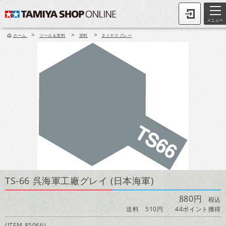
メニュー
>
>
>
ホーム
ツール＆塗料
塗料
タミヤスプレー
TS-66 呉海軍工廠グレイ (日本海軍)
880円
税込
送料 510円
44ポイント獲得
(ITEM 85066)