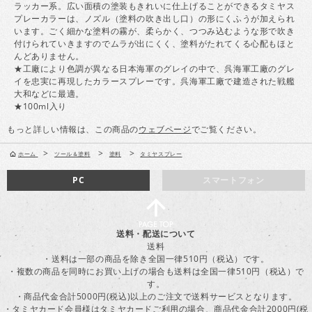
ラッカー系。広い面積の塗装もきれいに仕上げることができるタミヤス
プレーカラーは、ノズル（塗料の吹き出し口）の形にくふうが加えられ
います。ごく細かな塗料の霧が、柔らかく、つつみ込むような形で吹き
付けられていきますのでムラが出にくく、塗料がたれてくる心配もほと
んどありません。
★工廠により色調が異なる日本海軍のグレイの中で、呉海軍工廠のグレ
イを忠実に再現したカラースプレーです。呉海軍工廠で建造された戦艦
大和などに最適。
★100ml入り
もっと詳しい情報は、この商品の
ウェブページ
でご覧ください。
>
>
>
ホーム
ツール＆塗料
塗料
タミヤスプレー
PC
スマートフォン
送料・配送について
送料
・送料は一部の商品を除き全国一律510円（税込）です。
・複数の商品を同時にお買い上げの場合も送料は全国一律510円（税込）で
す。
・商品代金合計5000円(税込)以上のご注文で送料サービスとなります。
・タミヤカード会員様はタミヤカードご利用の場合、商品代金合計2000円(税