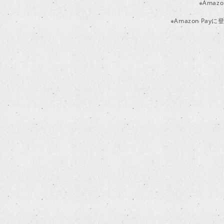
※Ama
※Amazon P