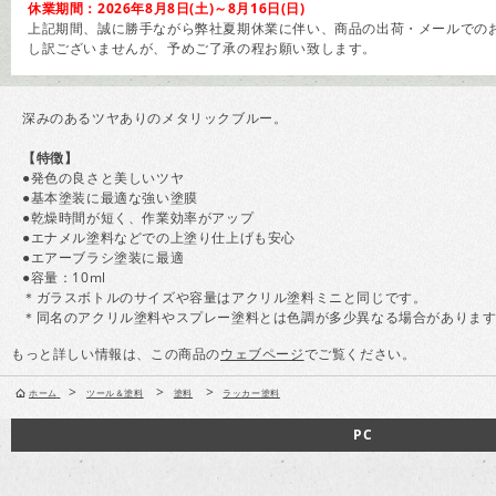
休業期間：2026年8月8日(土)～8月16日(日)
上記期間、誠に勝手ながら弊社夏期休業に伴い、商品の出荷・メールでのお
し訳ございませんが、予めご了承の程お願い致します。
深みのあるツヤありのメタリックブルー。
【特徴】
●発色の良さと美しいツヤ
●基本塗装に最適な強い塗膜
●乾燥時間が短く、作業効率がアップ
●エナメル塗料などでの上塗り仕上げも安心
●エアーブラシ塗装に最適
●容量：10ml
＊ガラスボトルのサイズや容量はアクリル塗料ミニと同じです。
＊同名のアクリル塗料やスプレー塗料とは色調が多少異なる場合がありま
もっと詳しい情報は、この商品の
ウェブページ
でご覧ください。
>
>
>
ホーム
ツール＆塗料
塗料
ラッカー塗料
PC