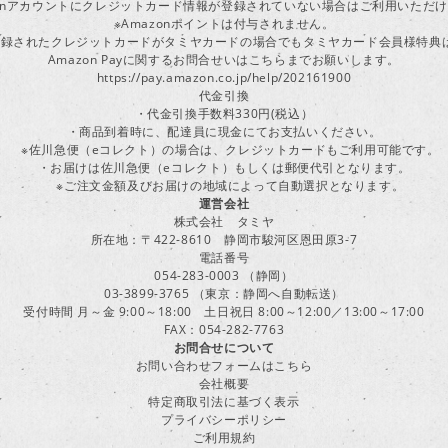
zonアカウントにクレジットカード情報が登録されていない場合はご利用いただ
※Amazonポイントは付与されません。
ayに登録されたクレジットカードがタミヤカードの場合でもタミヤカード会員様特
Amazon Payに関するお問合せいはこちらまでお願いします。
https://pay.amazon.co.jp/help/202161900
代金引換
・代金引換手数料330円(税込）
・商品到着時に、配達員に現金にてお支払いください。
※佐川急便（eコレクト）の場合は、クレジットカードもご利用可能です。
・お届けは佐川急便（eコレクト）もしくは郵便代引となります。
※ご注文金額及びお届けの地域によって自動選択となります。
運営会社
株式会社 タミヤ
所在地：〒422-8610 静岡市駿河区恩田原3-7
電話番号
054-283-0003 （静岡）
03-3899-3765 （東京：静岡へ自動転送）
受付時間 月～金 9:00～18:00 土日祝日 8:00～12:00／13:00～17:00
FAX：054-282-7763
お問合せについて
お問い合わせフォームはこちら
会社概要
特定商取引法に基づく表示
プライバシーポリシー
ご利用規約