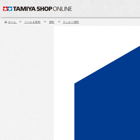
>
>
>
ホーム
ツール＆塗料
塗料
ラッカー塗料