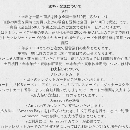
送料・配送について
送料
・送料は一部の商品を除き全国一律510円（税込）です。
・複数の商品を同時にお買い上げの場合も送料は全国一律510円（税込）です
・商品代金合計5000円(税込)以上のご注文で送料サービスとなります。
はタミヤカードご利用の場合、商品代金合計2000円(税込)以上のご注文で送
に登録されたクレジットカードがタミヤカードの場合でもカード会員様特典は適用
配送
・午前8：00までのご注文で翌営業日の出荷となります。
・午前8：00以降のご注文は翌々営業日での出荷となります。
またはその前日・前々日に頂いたご注文は、商品の到着までに1週間程度かかる
・土日祝日・年末年始・夏季休暇期間（年末年始・夏季休業期間については別
お支払いについて
クレジットカード
・以下のクレジットカードがご利用いただけます。
ーカード」 「JCBカード」「アメリカン・エキスプレスカード」「ダイナースク
レジットカード番号によって自動判別いたしますので、カードの種類を入力す
※お支払い方法は、一括のみとなります。
Amazon Pay決済
・Amazonアカウントでお支払いいただけます。
払方法に「Amazon Pay」をお選びいただき、注文手続きを行うことでご利
※Amazon Payに移動してお支払手続きとなります。
※ご利用には、Amazonアカウントが必要です。
されたクレジットカードのご利用状況によってはご利用いただけない場合があり