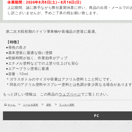
休業期間：2026年8月8日(土)～8月16日(日)
上記期間、誠に勝手ながら弊社夏期休業に伴い、商品の出荷・メールでのお
し訳ございませんが、予めご了承の程お願い致します。
第二次大戦初期のドイツ軍車輌や装備品の塗装に最適。
【特徴】
●発色の良さ
●基本塗装に最適な強い塗膜
●乾燥時間が短く、作業効率がアップ
●エナメル塗料などでの上塗り仕上げも安心
●エアーブラシ塗装に最適
●容量：10ml
＊ガラスボトルのサイズや容量はアクリル塗料ミニと同じです。
＊同名のアクリル塗料やスプレー塗料とは色調が多少異なる場合がありま
もっと詳しい情報は、この商品の
ウェブページ
でご覧ください。
>
>
>
ホーム
ツール＆塗料
塗料
ラッカー塗料
PC