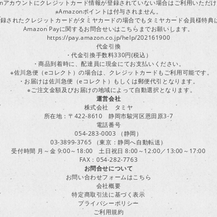
zonアカウントにクレジットカード情報が登録されていない場合はご利用いただ
※Amazonポイントは付与されません。
ayに登録されたクレジットカードがタミヤカードの場合でもタミヤカード会員様特
Amazon Payに関するお問合せいはこちらまでお願いします。
https://pay.amazon.co.jp/help/202161900
代金引換
・代金引換手数料330円(税込）
・商品到着時に、配達員に現金にてお支払いください。
※佐川急便（eコレクト）の場合は、クレジットカードもご利用可能です。
・お届けは佐川急便（eコレクト）もしくは郵便代引となります。
※ご注文金額及びお届けの地域によって自動選択となります。
運営会社
株式会社 タミヤ
所在地：〒422-8610 静岡市駿河区恩田原3-7
電話番号
054-283-0003 （静岡）
03-3899-3765 （東京：静岡へ自動転送）
受付時間 月～金 9:00～18:00 土日祝日 8:00～12:00／13:00～17:00
FAX：054-282-7763
お問合せについて
お問い合わせフォームはこちら
会社概要
特定商取引法に基づく表示
プライバシーポリシー
ご利用規約