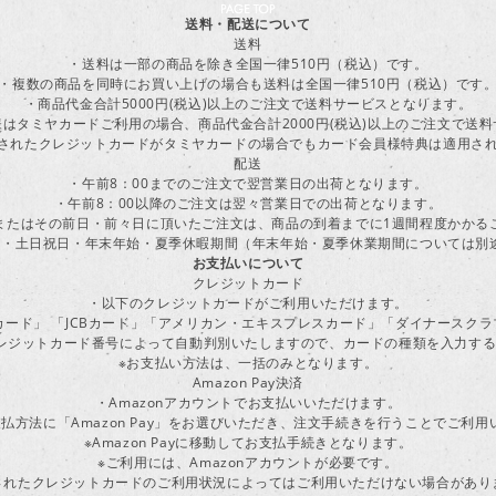
送料・配送について
送料
・送料は一部の商品を除き全国一律510円（税込）です。
・複数の商品を同時にお買い上げの場合も送料は全国一律510円（税込）です
・商品代金合計5000円(税込)以上のご注文で送料サービスとなります。
はタミヤカードご利用の場合、商品代金合計2000円(税込)以上のご注文で送
に登録されたクレジットカードがタミヤカードの場合でもカード会員様特典は適用
配送
・午前8：00までのご注文で翌営業日の出荷となります。
・午前8：00以降のご注文は翌々営業日での出荷となります。
またはその前日・前々日に頂いたご注文は、商品の到着までに1週間程度かかる
・土日祝日・年末年始・夏季休暇期間（年末年始・夏季休業期間については別
お支払いについて
クレジットカード
・以下のクレジットカードがご利用いただけます。
ーカード」 「JCBカード」「アメリカン・エキスプレスカード」「ダイナースク
レジットカード番号によって自動判別いたしますので、カードの種類を入力す
※お支払い方法は、一括のみとなります。
Amazon Pay決済
・Amazonアカウントでお支払いいただけます。
払方法に「Amazon Pay」をお選びいただき、注文手続きを行うことでご利
※Amazon Payに移動してお支払手続きとなります。
※ご利用には、Amazonアカウントが必要です。
されたクレジットカードのご利用状況によってはご利用いただけない場合があり