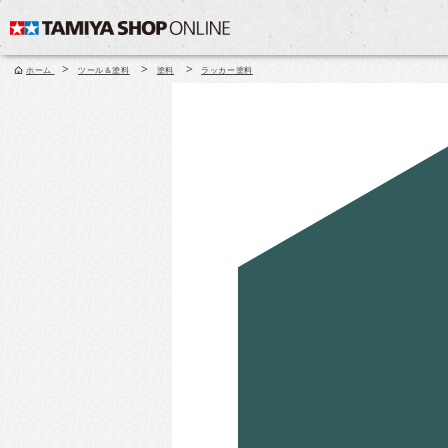
>
>
>
ホーム
ツール＆塗料
塗料
ラッカー塗料