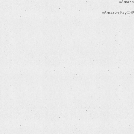
※Ama
※Amazon P