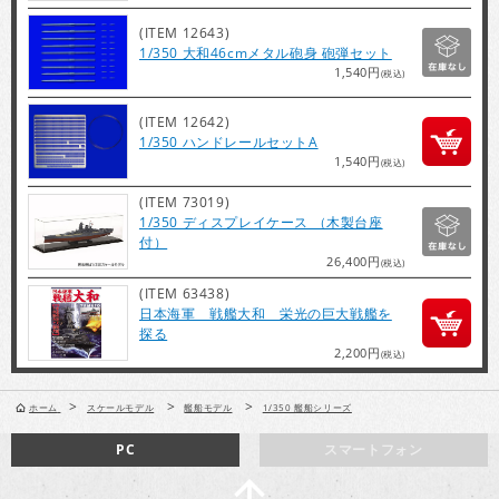
(ITEM 12643)
1/350 大和46cmメタル砲身 砲弾セット
1,540円
(税込)
(ITEM 12642)
1/350 ハンドレールセットA
1,540円
(税込)
(ITEM 73019)
1/350 ディスプレイケース （木製台座
付）
26,400円
(税込)
(ITEM 63438)
日本海軍 戦艦大和 栄光の巨大戦艦を
探る
2,200円
(税込)
>
>
>
ホーム
スケールモデル
艦船モデル
1/350 艦船シリーズ
PC
スマートフォン