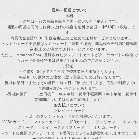
送料・配送について
送料
・送料は一部の商品を除き全国一律510円（税込）です。
・複数の商品を同時にお買い上げの場合も送料は全国一律510円（税込）で
す。
・商品代金合計5000円(税込)以上のご注文で送料サービスとなります。
・タミヤカード会員様はタミヤカードご利用の場合、商品代金合計2000円(税
込)以上のご注文で送料サービスとなります。
ただし、Amazon Payに登録されたクレジットカードがタミヤカードの場合で
もカード会員様特典は適用されませんのでご注意ください。
配送
・午前8：00までのご注文で翌営業日の出荷となります。
・午前8：00以降のご注文は翌々営業日での出荷となります。
・弊社休業日中またはその前日・前々日に頂いたご注文は、商品の到着までに
1週間程度かかることがあります。
※弊社休業日・・・土日祝日・年末年始・夏季休暇期間（年末年始・夏季休
業期間については別途ご案内致します）
お支払いについて
クレジットカード
・以下のクレジットカードがご利用いただけます。
「VISAカード」 「マスターカード」 「JCBカード」「アメリカン・エキスプレ
スカード」「ダイナースクラブカード」 「オリコカード」
※カードの種類はクレジットカード番号によって自動判別いたしますので、カ
ードの種類を入力する画面はありません。