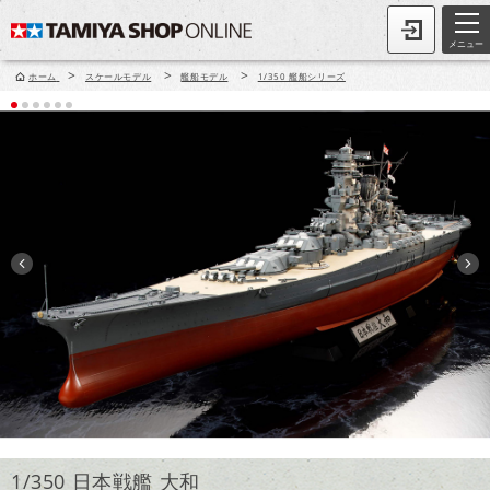
メニュー
>
>
>
ホーム
スケールモデル
艦船モデル
1/350 艦船シリーズ
1/350 日本戦艦 大和