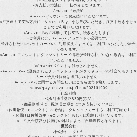
※お支払い方法は、一括のみとなります。
Amazon Pay決済
・Amazonアカウントでお支払いいただけます。
※注文画面で支払方法に「Amazon Pay」をお選びいただき、注文手続きを行
ことでご利用いただけます。
※Amazon Payに移動してお支払手続きとなります。
※ご利用には、Amazonアカウントが必要です。
登録されたクレジットカードのご利用状況によってはご利用いただけない場合
があります。
※Amazonアカウントにクレジットカード情報が登録されていない場合はご利用
いただけません。
※Amazonポイントは付与されません。
※Amazon Payに登録されたクレジットカードがタミヤカードの場合でもタミヤ
カード会員様特典は適用されません。
Amazon Payに関するお問合せいはこちらまでお願いします。
https://pay.amazon.co.jp/help/202161900
代金引換
・代金引換手数料330円(税込）
・商品到着時に、配達員に現金にてお支払いください。
※佐川急便（eコレクト）の場合は、クレジットカードもご利用可能です。
・お届けは佐川急便（eコレクト）もしくは郵便代引となります。
※ご注文金額及びお届けの地域によって自動選択となります。
運営会社
株式会社 タミヤ