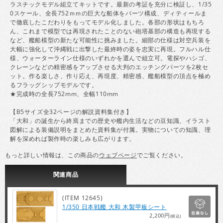
ラスチックモデル組立てキットです。最新の考証を充分に検証し、1/35
0スケール、全長752ｍｍの巨大な船体をパーツ構成、ディティールま
で徹底したこだわりをもってモデル化しました。各部の形状はもちろ
ん、これまで模型では再現されたことのない砲塔基部の構造も再現する
など、艦船模型の新たな可能性に挑みました。細部の仕様は対空兵装を
大幅に強化して沖縄戦に出撃した最終時の姿を忠実に再現。フルハル仕
様、ウォーターライン仕様のいずれかを選んで組立可。電探やハシゴ、
クレーンなどの精密感をアップさせる大判のエッチングパーツを2枚セ
ット。作る楽しさ、作り応え、再現度、精密感、艦船模型の頂点を極め
るフラッグシップモデルです。
★完成時の全長752mm、全幅110mm
【B5サイズ全32ページの解説資料集付き】
「大和」の誕生から終焉までの歴史や艦内生活などの豆知識、イラスト
図解による装備説明をまとめた資料集が付属。実物についての知識、理
解を深めれば製作時の楽しみも広がります。
もっと詳しい情報は、この商品の
ウェブページ
でご覧ください。
関連
商品
(ITEM 12645)
1/350 日本戦艦 大和 木製甲板シート
2,200円
(税込)