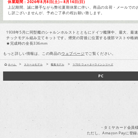
休業期間：2026年8月8日(土)～8月16日(日)
上記期間、誠に勝手ながら弊社夏期休業に伴い、商品の出荷・メールでのお
し訳ございませんが、予めご了承の程お願い致します。
1938年5月に同型艦のシャルンホルストとともにドイツ艦隊中、最大、
チックモデル組み立てキットです。煙突の背後に位置する後部マストや格納
★完成時の全長336mm
もっと詳しい情報は、この商品の
ウェブページ
でご覧ください。
>
>
>
ホーム
スケールモデル
艦船モデル
1/700 ウォーターラインシリーズ
PC
・タミヤカード会員様
ただし、Amazon Pay