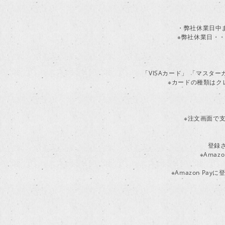
・弊社休業日中
※弊社休業日・・
「VISAカード」 「マスタ
※カードの種類はク
※注文画面で支
登録
※Ama
※Amazon P