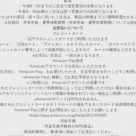
配送
・午前8：00までのご注文で翌営業日の出荷となります。
・午前8：00以降のご注文は翌々営業日での出荷となります。
またはその前日・前々日に頂いたご注文は、商品の到着までに1週間程度かかる
・土日祝日・年末年始・夏季休暇期間（年末年始・夏季休業期間については別
お支払いについて
クレジットカード
・以下のクレジットカードがご利用いただけます。
ーカード」 「JCBカード」「アメリカン・エキスプレスカード」「ダイナースク
レジットカード番号によって自動判別いたしますので、カードの種類を入力す
※お支払い方法は、一括のみとなります。
Amazon Pay決済
・Amazonアカウントでお支払いいただけます。
払方法に「Amazon Pay」をお選びいただき、注文手続きを行うことでご利
※Amazon Payに移動してお支払手続きとなります。
※ご利用には、Amazonアカウントが必要です。
されたクレジットカードのご利用状況によってはご利用いただけない場合があり
zonアカウントにクレジットカード情報が登録されていない場合はご利用いただ
※Amazonポイントは付与されません。
ayに登録されたクレジットカードがタミヤカードの場合でもタミヤカード会員様特
Amazon Payに関するお問合せいはこちらまでお願いします。
https://pay.amazon.co.jp/help/202161900
代金引換
・代金引換手数料330円(税込）
・商品到着時に、配達員に現金にてお支払いください。