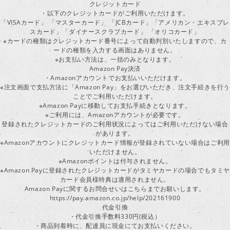
クレジットカード
・以下のクレジットカードがご利用いただけます。
「VISAカード」 「マスターカード」 「JCBカード」「アメリカン・エキスプレ
スカード」「ダイナースクラブカード」 「オリコカード」
※カードの種類はクレジットカード番号によって自動判別いたしますので、カ
ードの種類を入力する画面はありません。
※お支払い方法は、一括のみとなります。
Amazon Pay決済
・Amazonアカウントでお支払いいただけます。
※注文画面で支払方法に「Amazon Pay」をお選びいただき、注文手続きを行
ことでご利用いただけます。
※Amazon Payに移動してお支払手続きとなります。
※ご利用には、Amazonアカウントが必要です。
登録されたクレジットカードのご利用状況によってはご利用いただけない場合
があります。
※Amazonアカウントにクレジットカード情報が登録されていない場合はご利用
いただけません。
※Amazonポイントは付与されません。
※Amazon Payに登録されたクレジットカードがタミヤカードの場合でもタミヤ
カード会員様特典は適用されません。
Amazon Payに関するお問合せいはこちらまでお願いします。
https://pay.amazon.co.jp/help/202161900
代金引換
・代金引換手数料330円(税込）
・商品到着時に、配達員に現金にてお支払いください。