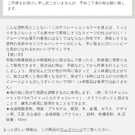
ご不便をお掛けし申し訳ございませんが、予めご了承の程お願い致し
ます。
こんな塗料見たことない！このデコレーションカラーを使えば、うっと
りするぐらいとっても鮮やかで美味しそうなスイーツの仕上がりに！！
フルーツやお菓子の着色にはなくてはならない存在です。美味しそうな
塗料の名前やオリジナルパッケージのビンも、手に取るたびにハッピー
な気分になれるかわいいデザインです。
【使い方】
市販の軽量紙粘土や樹脂粘土に混ぜ込んで使ったり、乾燥後に筆塗りを
して着色できます。混ぜ込む時は、手袋などしてから作業を行うように
しましょう。混ぜ込んだ方が色が均等に混ざって、より綺麗な仕上がり
に。粘土は乾くと色が濃くなるので、混ぜている時には仕上がりの色の
イメージよりも少しうすいぐらいでOK！（※本製品は食用ではありませ
ん）
★他の色に混ぜて色調を調整するのに使用します。（例：D-12チョコレ
ート＋D-13ホワイト→ミルクチョコレート）、クラフトボンドと混ぜる
ことで、練乳の表現に使用することもできます。
★合成樹脂塗料。用途：プラモデル、模型、木、金属、ガラス、デザイ
ン用、工芸 主な成分：合成樹脂（アクリル）、顔料、有機溶剤、水 正
味量：10ml
もっと詳しい情報は、この商品の
ウェブページ
でご覧ください。