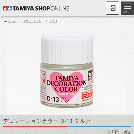
メニュー
>
>
ホーム
デコレーション
色づけ
デコレーションカラー D-13 ミルク
220円
税込