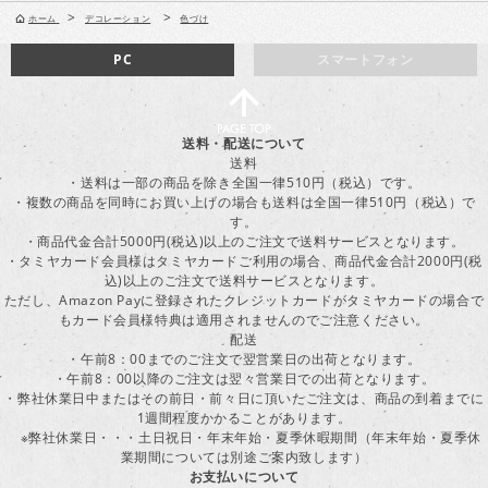
>
>
ホーム
デコレーション
色づけ
PC
スマートフォン
送料・配送について
送料
・送料は一部の商品を除き全国一律510円（税込）です。
・複数の商品を同時にお買い上げの場合も送料は全国一律510円（税込）で
す。
・商品代金合計5000円(税込)以上のご注文で送料サービスとなります。
・タミヤカード会員様はタミヤカードご利用の場合、商品代金合計2000円(税
込)以上のご注文で送料サービスとなります。
ただし、Amazon Payに登録されたクレジットカードがタミヤカードの場合で
もカード会員様特典は適用されませんのでご注意ください。
配送
・午前8：00までのご注文で翌営業日の出荷となります。
・午前8：00以降のご注文は翌々営業日での出荷となります。
・弊社休業日中またはその前日・前々日に頂いたご注文は、商品の到着までに
1週間程度かかることがあります。
※弊社休業日・・・土日祝日・年末年始・夏季休暇期間（年末年始・夏季休
業期間については別途ご案内致します）
お支払いについて