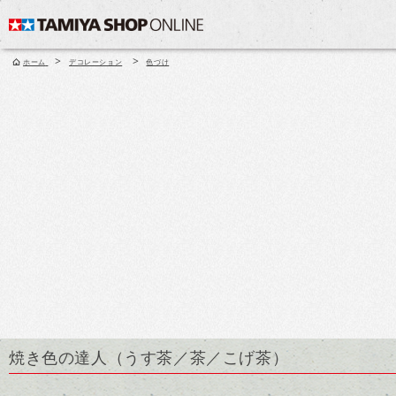
>
>
ホーム
デコレーション
色づけ
焼き色の達人（うす茶／茶／こげ茶）