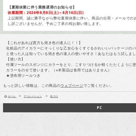
【夏期休業に伴う業務遅滞のお知らせ】
休業期間：2026年8月8日(土)～8月16日(日)
上記期間、誠に勝手ながら弊社夏期休業に伴い、商品の出荷・メールでのお
し訳ございませんが、予めご了承の程お願い致します。
【これがあれば貴方も焼き色の達人に！！】
化粧品のアイカラーにそっくりな乙女心をくすぐるかわいいパッケージのパ
と使った人は知っている焼き色の達人の使いやすさ！あなたはもう試しま
【使い方】
付属ツールのスポンジにカラーをとり、こすりつけるか軽くたたくように
カラーをのせて使います。（※本製品は食用ではありません）
★塗布用ツールつき
もっと詳しい情報は、この商品の
ウェブページ
でご覧ください。
>
>
ホーム
デコレーション
色づけ
PC