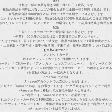
送料
・送料は一部の商品を除き全国一律510円（税込）です。
・複数の商品を同時にお買い上げの場合も送料は全国一律510円（税込）です
・商品代金合計5000円(税込)以上のご注文で送料サービスとなります。
はタミヤカードご利用の場合、商品代金合計2000円(税込)以上のご注文で送
に登録されたクレジットカードがタミヤカードの場合でもカード会員様特典は適用
配送
・午前8：00までのご注文で翌営業日の出荷となります。
・午前8：00以降のご注文は翌々営業日での出荷となります。
またはその前日・前々日に頂いたご注文は、商品の到着までに1週間程度かかる
・土日祝日・年末年始・夏季休暇期間（年末年始・夏季休業期間については別
お支払いについて
クレジットカード
・以下のクレジットカードがご利用いただけます。
ーカード」 「JCBカード」「アメリカン・エキスプレスカード」「ダイナースク
レジットカード番号によって自動判別いたしますので、カードの種類を入力す
※お支払い方法は、一括のみとなります。
Amazon Pay決済
・Amazonアカウントでお支払いいただけます。
払方法に「Amazon Pay」をお選びいただき、注文手続きを行うことでご利
※Amazon Payに移動してお支払手続きとなります。
※ご利用には、Amazonアカウントが必要です。
されたクレジットカードのご利用状況によってはご利用いただけない場合があり
zonアカウントにクレジットカード情報が登録されていない場合はご利用いただ
※Amazonポイントは付与されません。