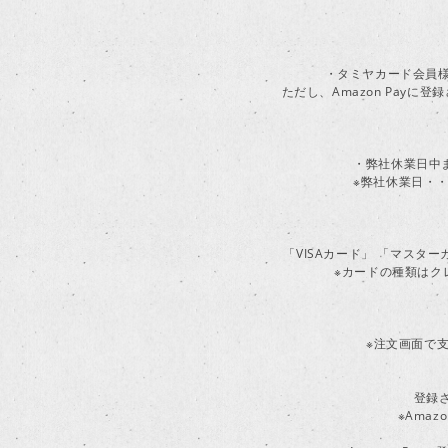
・タミヤカード会員様
ただし、Amazon Pay
・弊社休業日中
※弊社休業日・・
「VISAカード」 「マスタ
※カードの種類はク
※注文画面で支
登録
※Ama