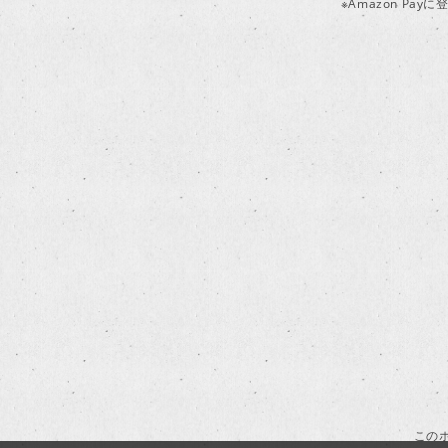
※Amazon P
この