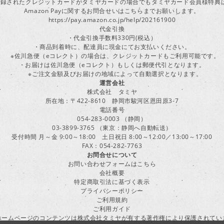
ayに登録されたクレジットカードがタミヤカードの場合でもタミヤカード会員様特
Amazon Payに関するお問合せいはこちらまでお願いします。
https://pay.amazon.co.jp/help/202161900
代金引換
・代金引換手数料330円(税込）
・商品到着時に、配達員に現金にてお支払いください。
※佐川急便（eコレクト）の場合は、クレジットカードもご利用可能です。
・お届けは佐川急便（eコレクト）もしくは郵便代引となります。
※ご注文金額及びお届けの地域によって自動選択となります。
運営会社
株式会社 タミヤ
所在地：〒422-8610 静岡市駿河区恩田原3-7
電話番号
054-283-0003 （静岡）
03-3899-3765 （東京：静岡へ自動転送）
受付時間 月～金 9:00～18:00 土日祝日 8:00～12:00／13:00～17:00
FAX：054-282-7763
お問合せについて
お問い合わせフォームはこちら
会社概要
特定商取引法に基づく表示
プライバシーポリシー
ご利用規約
ご利用ガイド
ホームページのコンテンツは株式会社タミヤが有する著作権により保護されてい