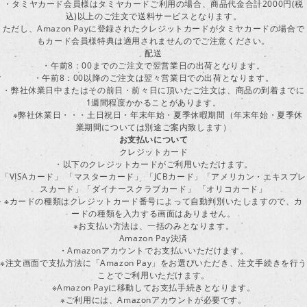
・タミヤカード会員様はタミヤカードご利用の場合、商品代金合計2000円(税
込)以上のご注文で送料サービスとなります。
ただし、Amazon Payに登録されたクレジットカードがタミヤカードの場合で
もカード会員様特典は適用されませんのでご注意ください。
配送
・午前8：00までのご注文で翌営業日の出荷となります。
・午前8：00以降のご注文は翌々営業日での出荷となります。
・弊社休業日中またはその前日・前々日に頂いたご注文は、商品の到着までに
1週間程度かかることがあります。
※弊社休業日・・・土日祝日・年末年始・夏季休暇期間（年末年始・夏季休
業期間については別途ご案内致します）
お支払いについて
クレジットカード
・以下のクレジットカードがご利用いただけます。
「VISAカード」 「マスターカード」 「JCBカード」「アメリカン・エキスプレ
スカード」「ダイナースクラブカード」 「オリコカード」
※カードの種類はクレジットカード番号によって自動判別いたしますので、カ
ードの種類を入力する画面はありません。
※お支払い方法は、一括のみとなります。
Amazon Pay決済
・Amazonアカウントでお支払いいただけます。
※注文画面で支払方法に「Amazon Pay」をお選びいただき、注文手続きを行
ことでご利用いただけます。
※Amazon Payに移動してお支払手続きとなります。
※ご利用には、Amazonアカウントが必要です。