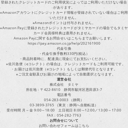
登録されたクレジットカードのご利用状況によってはご利用いただけない場合
があります。
※Amazonアカウントにクレジットカード情報が登録されていない場合はご利用
いただけません。
※Amazonポイントは付与されません。
※Amazon Payに登録されたクレジットカードがタミヤカードの場合でもタミヤ
カード会員様特典は適用されません。
Amazon Payに関するお問合せいはこちらまでお願いします。
https://pay.amazon.co.jp/help/202161900
代金引換
・代金引換手数料330円(税込）
・商品到着時に、配達員に現金にてお支払いください。
※佐川急便（eコレクト）の場合は、クレジットカードもご利用可能です。
・お届けは佐川急便（eコレクト）もしくは郵便代引となります。
※ご注文金額及びお届けの地域によって自動選択となります。
運営会社
株式会社 タミヤ
所在地：〒422-8610 静岡市駿河区恩田原3-7
電話番号
054-283-0003 （静岡）
03-3899-3765 （東京：静岡へ自動転送）
受付時間 月～金 9:00～18:00 土日祝日 8:00～12:00／13:00～17:00
FAX：054-282-7763
お問合せについて
お問い合わせフォームはこちら