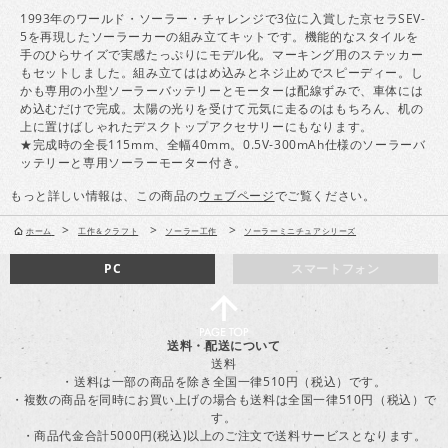
1993年のワールド・ソーラー・チャレンジで3位に入賞した京セラSEV-
5を再現したソーラーカーの組み立てキットです。機能的なスタイルを
手のひらサイズで実感たっぷりにモデル化。マーキング用のステッカー
もセットしました。組み立てははめ込みとネジ止めでスピーディー。し
かも専用の小型ソーラーバッテリーとモーターは配線ずみで、車体には
め込むだけで完成。太陽の光りを受けて元気に走るのはもちろん、机の
上に置けばしゃれたデスクトップアクセサリーにもなります。
★完成時の全長115mm、全幅40mm。0.5V-300mAh仕様のソーラーバ
ッテリーと専用ソーラーモーター付き。
もっと詳しい情報は、この商品の
ウェブページ
でご覧ください。
>
>
>
ホーム
工作＆クラフト
ソーラー工作
ソーラーミニチュアシリーズ
PC
スマートフォン
送料・配送について
送料
・送料は一部の商品を除き全国一律510円（税込）です。
・複数の商品を同時にお買い上げの場合も送料は全国一律510円（税込）で
す。
・商品代金合計5000円(税込)以上のご注文で送料サービスとなります。