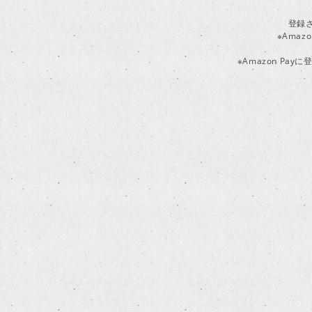
登録
※Ama
※Amazon P