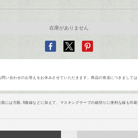
問い合わせのお答えをお休みさせていただきます。商品の発送につきましては、
面には方眼､R曲線などに加えて、マスキングテープの細切りに便利な線も印刷しま