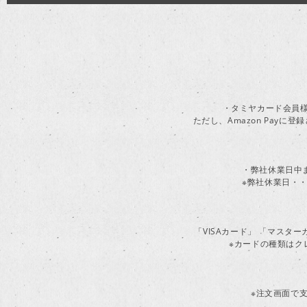
・タミヤカード会員様
ただし、Amazon Pay
・弊社休業日中
※弊社休業日・・
「VISAカード」 「マスタ
※カードの種類はク
※注文画面で支