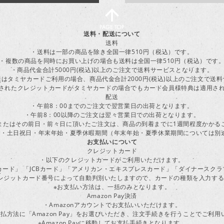
送料・配送について
送料
・送料は一部の商品を除き全国一律510円（税込）です。
・複数の商品を同時にお買い上げの場合も送料は全国一律510円（税込）です
・商品代金合計5000円(税込)以上のご注文で送料サービスとなります。
はタミヤカードご利用の場合、商品代金合計2000円(税込)以上のご注文で送
に登録されたクレジットカードがタミヤカードの場合でもカード会員様特典は適用
配送
・午前8：00までのご注文で翌営業日の出荷となります。
・午前8：00以降のご注文は翌々営業日での出荷となります。
またはその前日・前々日に頂いたご注文は、商品の到着までに1週間程度かかる
・土日祝日・年末年始・夏季休暇期間（年末年始・夏季休業期間については別
お支払いについて
クレジットカード
・以下のクレジットカードがご利用いただけます。
ーカード」 「JCBカード」「アメリカン・エキスプレスカード」「ダイナースク
レジットカード番号によって自動判別いたしますので、カードの種類を入力す
※お支払い方法は、一括のみとなります。
Amazon Pay決済
・Amazonアカウントでお支払いいただけます。
払方法に「Amazon Pay」をお選びいただき、注文手続きを行うことでご利
※Amazon Payに移動してお支払手続きとなります。