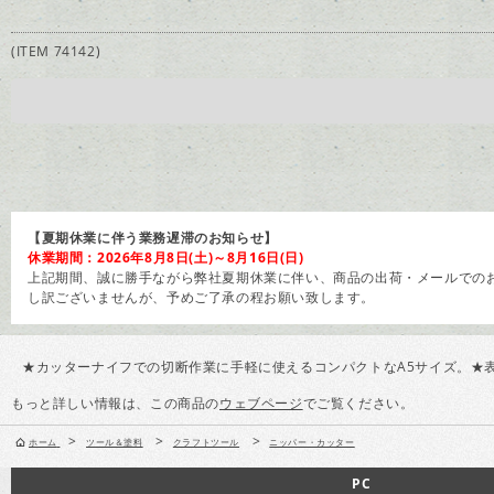
(ITEM 74142)
【夏期休業に伴う業務遅滞のお知らせ】
休業期間：2026年8月8日(土)～8月16日(日)
上記期間、誠に勝手ながら弊社夏期休業に伴い、商品の出荷・メールでのお
し訳ございませんが、予めご了承の程お願い致します。
★カッターナイフでの切断作業に手軽に使えるコンパクトなA5サイズ。★表
もっと詳しい情報は、この商品の
ウェブページ
でご覧ください。
>
>
>
ホーム
ツール＆塗料
クラフトツール
ニッパー・カッター
PC