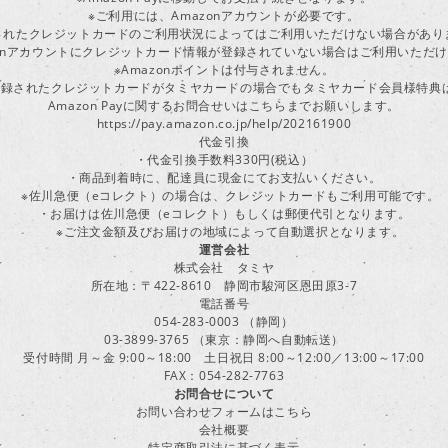
※ご利用には、Amazonアカウントが必要です。
されたクレジットカードのご利用状況によってはご利用いただけない場合があり
zonアカウントにクレジットカード情報が登録されていない場合はご利用いただ
※Amazonポイントは付与されません。
ayに登録されたクレジットカードがタミヤカードの場合でもタミヤカード会員様特
Amazon Payに関するお問合せいはこちらまでお願いします。
https://pay.amazon.co.jp/help/202161900
代金引換
・代金引換手数料330円(税込）
・商品到着時に、配達員に現金にてお支払いください。
※佐川急便（eコレクト）の場合は、クレジットカードもご利用可能です。
・お届けは佐川急便（eコレクト）もしくは郵便代引となります。
※ご注文金額及びお届けの地域によって自動選択となります。
運営会社
株式会社 タミヤ
所在地：〒422-8610 静岡市駿河区恩田原3-7
電話番号
054-283-0003 （静岡）
03-3899-3765 （東京：静岡へ自動転送）
受付時間 月～金 9:00～18:00 土日祝日 8:00～12:00／13:00～17:00
FAX：054-282-7763
お問合せについて
お問い合わせフォームはこちら
会社概要
特定商取引法に基づく表示