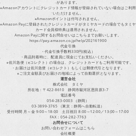
があります。
※Amazonアカウントにクレジットカード情報が登録されていない場合はご利用
いただけません。
※Amazonポイントは付与されません。
※Amazon Payに登録されたクレジットカードがタミヤカードの場合でもタミヤ
カード会員様特典は適用されません。
Amazon Payに関するお問合せいはこちらまでお願いします。
https://pay.amazon.co.jp/help/202161900
代金引換
・代金引換手数料330円(税込）
・商品到着時に、配達員に現金にてお支払いください。
※佐川急便（eコレクト）の場合は、クレジットカードもご利用可能です。
・お届けは佐川急便（eコレクト）もしくは郵便代引となります。
※ご注文金額及びお届けの地域によって自動選択となります。
運営会社
株式会社 タミヤ
所在地：〒422-8610 静岡市駿河区恩田原3-7
電話番号
054-283-0003 （静岡）
03-3899-3765 （東京：静岡へ自動転送）
受付時間 月～金 9:00～18:00 土日祝日 8:00～12:00／13:00～17:00
FAX：054-282-7763
お問合せについて
お問い合わせフォームはこちら
会社概要