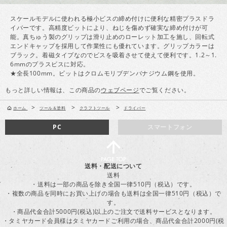
スケールモデルに使われる極小ビスの締め付けに便利な精密プラスドラ
イバーです。高精度ビットにより、ねじを傷めず確実な締め付けが可
能。真ちゅう製のグリップは滑り止めのローレット加工を施し、回転式
エンドキャップを採用して作業性にも優れています。グリップカラーは
ブラック。着磁タイプなのでビスを吸着させて使えて便利です。1.2～1.
6mmのプラスビスに対応。
★全長100mm。ビットはクロムモリブデンバナジウム鋼を使用。
もっと詳しい情報は、この商品の
ウェブページ
でご覧ください。
>
>
>
ホーム
ツール＆塗料
クラフトツール
ドライバー
PC
スマートフォン
送料・配送について
送料
・送料は一部の商品を除き全国一律510円（税込）です。
・複数の商品を同時にお買い上げの場合も送料は全国一律510円（税込）で
す。
・商品代金合計5000円(税込)以上のご注文で送料サービスとなります。
・タミヤカード会員様はタミヤカードご利用の場合、商品代金合計2000円(税