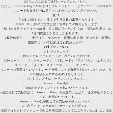
込)以上のご注文で送料サービスとなります。
ただし、Amazon Payに登録されたクレジットカードがタミヤカードの場合で
もカード会員様特典は適用されませんのでご注意ください。
配送
・午前8：00までのご注文で翌営業日の出荷となります。
・午前8：00以降のご注文は翌々営業日での出荷となります。
・弊社休業日中またはその前日・前々日に頂いたご注文は、商品の到着までに
1週間程度かかることがあります。
※弊社休業日・・・土日祝日・年末年始・夏季休暇期間（年末年始・夏季休
業期間については別途ご案内致します）
お支払いについて
クレジットカード
・以下のクレジットカードがご利用いただけます。
「VISAカード」 「マスターカード」 「JCBカード」「アメリカン・エキスプレ
スカード」「ダイナースクラブカード」 「オリコカード」
※カードの種類はクレジットカード番号によって自動判別いたしますので、カ
ードの種類を入力する画面はありません。
※お支払い方法は、一括のみとなります。
Amazon Pay決済
・Amazonアカウントでお支払いいただけます。
※注文画面で支払方法に「Amazon Pay」をお選びいただき、注文手続きを行
ことでご利用いただけます。
※Amazon Payに移動してお支払手続きとなります。
※ご利用には、Amazonアカウントが必要です。
登録されたクレジットカードのご利用状況によってはご利用いただけない場合