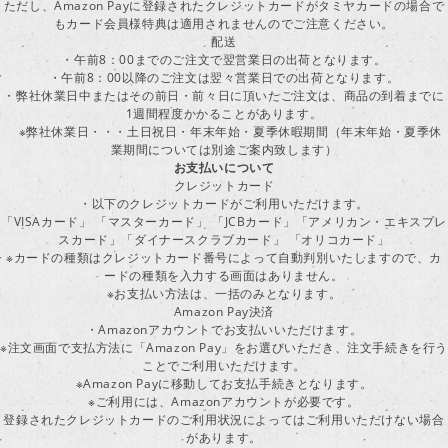
ただし、Amazon Payに登録されたクレジットカードがタミヤカードの場合で
もカード会員様特典は適用されませんのでご注意ください。
配送
・午前8：00までのご注文で翌営業日の出荷となります。
・午前8：00以降のご注文は翌々営業日での出荷となります。
・弊社休業日中またはその前日・前々日に頂いたご注文は、商品の到着までに
1週間程度かかることがあります。
※弊社休業日・・・土日祝日・年末年始・夏季休暇期間（年末年始・夏季休
業期間については別途ご案内致します）
お支払いについて
クレジットカード
・以下のクレジットカードがご利用いただけます。
「VISAカード」 「マスターカード」 「JCBカード」「アメリカン・エキスプレ
スカード」「ダイナースクラブカード」 「オリコカード」
※カードの種類はクレジットカード番号によって自動判別いたしますので、カ
ードの種類を入力する画面はありません。
※お支払い方法は、一括のみとなります。
Amazon Pay決済
・Amazonアカウントでお支払いいただけます。
※注文画面で支払方法に「Amazon Pay」をお選びいただき、注文手続きを行
ことでご利用いただけます。
※Amazon Payに移動してお支払手続きとなります。
※ご利用には、Amazonアカウントが必要です。
登録されたクレジットカードのご利用状況によってはご利用いただけない場合
があります。