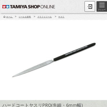
メニュー
>
>
>
ホーム
ツール＆塗料
クラフトツール
ヤスリ
ハードコートヤスリPRO(先細・6mm幅)