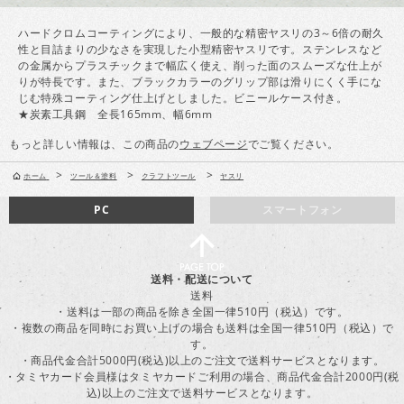
ハードクロムコーティングにより、一般的な精密ヤスリの3～6倍の耐久
性と目詰まりの少なさを実現した小型精密ヤスリです。ステンレスなど
の金属からプラスチックまで幅広く使え、削った面のスムーズな仕上が
りが特長です。また、ブラックカラーのグリップ部は滑りにくく手にな
じむ特殊コーティング仕上げとしました。ビニールケース付き。
★炭素工具鋼 全長165mm、幅6mm
もっと詳しい情報は、この商品の
ウェブページ
でご覧ください。
>
>
>
ホーム
ツール＆塗料
クラフトツール
ヤスリ
PC
スマートフォン
送料・配送について
送料
・送料は一部の商品を除き全国一律510円（税込）です。
・複数の商品を同時にお買い上げの場合も送料は全国一律510円（税込）で
す。
・商品代金合計5000円(税込)以上のご注文で送料サービスとなります。
・タミヤカード会員様はタミヤカードご利用の場合、商品代金合計2000円(税
込)以上のご注文で送料サービスとなります。