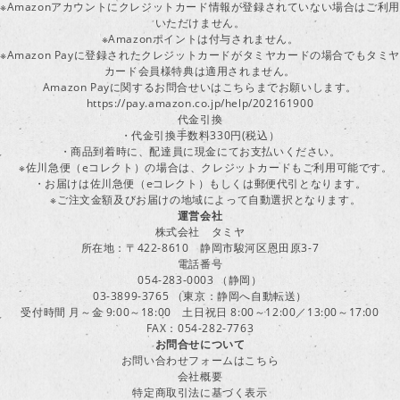
※Amazonアカウントにクレジットカード情報が登録されていない場合はご利用
いただけません。
※Amazonポイントは付与されません。
※Amazon Payに登録されたクレジットカードがタミヤカードの場合でもタミヤ
カード会員様特典は適用されません。
Amazon Payに関するお問合せいはこちらまでお願いします。
https://pay.amazon.co.jp/help/202161900
代金引換
・代金引換手数料330円(税込）
・商品到着時に、配達員に現金にてお支払いください。
※佐川急便（eコレクト）の場合は、クレジットカードもご利用可能です。
・お届けは佐川急便（eコレクト）もしくは郵便代引となります。
※ご注文金額及びお届けの地域によって自動選択となります。
運営会社
株式会社 タミヤ
所在地：〒422-8610 静岡市駿河区恩田原3-7
電話番号
054-283-0003 （静岡）
03-3899-3765 （東京：静岡へ自動転送）
受付時間 月～金 9:00～18:00 土日祝日 8:00～12:00／13:00～17:00
FAX：054-282-7763
お問合せについて
お問い合わせフォームはこちら
会社概要
特定商取引法に基づく表示