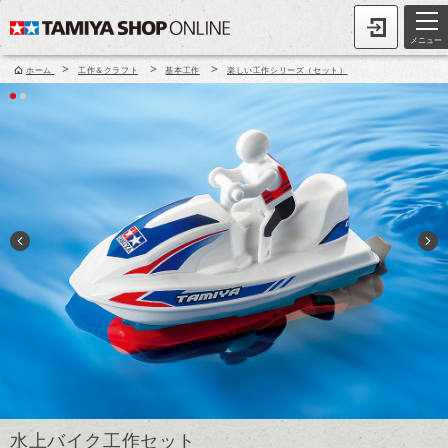
メニュー
>
>
>
ホーム
工作＆クラフト
基本工作
楽しい工作シリーズ（セット）
水上バイク工作セット