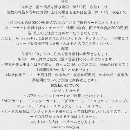
送料
・送料は一部の商品を除き全国一律510円（税込）です。
・複数の商品を同時にお買い上げの場合も送料は全国一律510円（税込）で
す。
・商品代金合計5000円(税込)以上のご注文で送料サービスとなります。
・タミヤカード会員様はタミヤカードご利用の場合、商品代金合計2000円(税
込)以上のご注文で送料サービスとなります。
ただし、Amazon Payに登録されたクレジットカードがタミヤカードの場合で
もカード会員様特典は適用されませんのでご注意ください。
配送
・午前8：00までのご注文で翌営業日の出荷となります。
・午前8：00以降のご注文は翌々営業日での出荷となります。
・弊社休業日中またはその前日・前々日に頂いたご注文は、商品の到着までに
1週間程度かかることがあります。
※弊社休業日・・・土日祝日・年末年始・夏季休暇期間（年末年始・夏季休
業期間については別途ご案内致します）
お支払いについて
クレジットカード
・以下のクレジットカードがご利用いただけます。
「VISAカード」 「マスターカード」 「JCBカード」「アメリカン・エキスプレ
スカード」「ダイナースクラブカード」 「オリコカード」
※カードの種類はクレジットカード番号によって自動判別いたしますので、カ
ードの種類を入力する画面はありません。
※お支払い方法は、一括のみとなります。
Amazon Pay決済