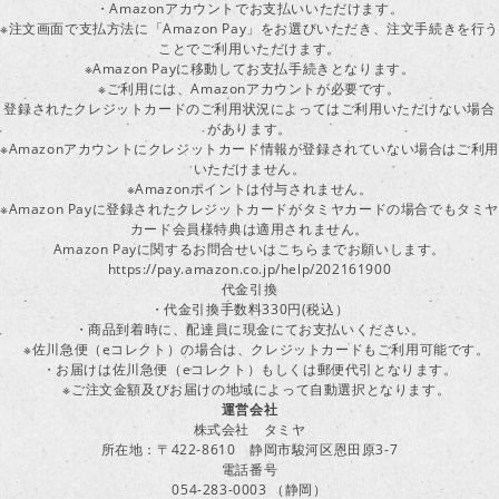
・Amazonアカウントでお支払いいただけます。
※注文画面で支払方法に「Amazon Pay」をお選びいただき、注文手続きを行
ことでご利用いただけます。
※Amazon Payに移動してお支払手続きとなります。
※ご利用には、Amazonアカウントが必要です。
登録されたクレジットカードのご利用状況によってはご利用いただけない場合
があります。
※Amazonアカウントにクレジットカード情報が登録されていない場合はご利用
いただけません。
※Amazonポイントは付与されません。
※Amazon Payに登録されたクレジットカードがタミヤカードの場合でもタミヤ
カード会員様特典は適用されません。
Amazon Payに関するお問合せいはこちらまでお願いします。
https://pay.amazon.co.jp/help/202161900
代金引換
・代金引換手数料330円(税込）
・商品到着時に、配達員に現金にてお支払いください。
※佐川急便（eコレクト）の場合は、クレジットカードもご利用可能です。
・お届けは佐川急便（eコレクト）もしくは郵便代引となります。
※ご注文金額及びお届けの地域によって自動選択となります。
運営会社
株式会社 タミヤ
所在地：〒422-8610 静岡市駿河区恩田原3-7
電話番号
054-283-0003 （静岡）