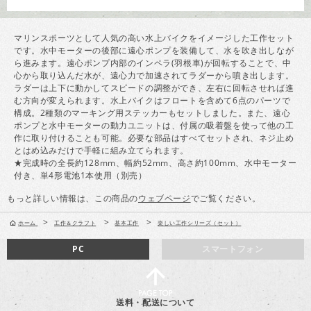
マリンスポーツとして人気の高い水上バイクをイメージした工作セット
です。水中モーターの後部に遠心ポンプを装備して、水を吹き出しなが
ら進みます。遠心ポンプ内部のインペラ(羽根車)が回転することで、中
心から取り込んだ水が、遠心力で加速されてラダーから噴き出します。
ラダーは上下に動かしてスピードの調整ができ、左右に回転させれば進
む方向が変えられます。水上バイクはフロートを含めて6点のパーツで
構成。2種類のマーキング用ステッカーもセットしました。また、遠心
ポンプと水中モーターの動力ユニットは、付属の吸着盤を使って他の工
作に取り付けることも可能。必要な部品はすべてセットされ、ネジ止め
とはめ込みだけで手軽に組み立てられます。
★完成時の全長約128mm、幅約52mm、高さ約100mm、水中モーター
付き、単4形電池1本使用（別売）
もっと詳しい情報は、この商品の
ウェブページ
でご覧ください。
>
>
>
ホーム
工作＆クラフト
基本工作
楽しい工作シリーズ（セット）
PC
スマートフォン
送料・配送について