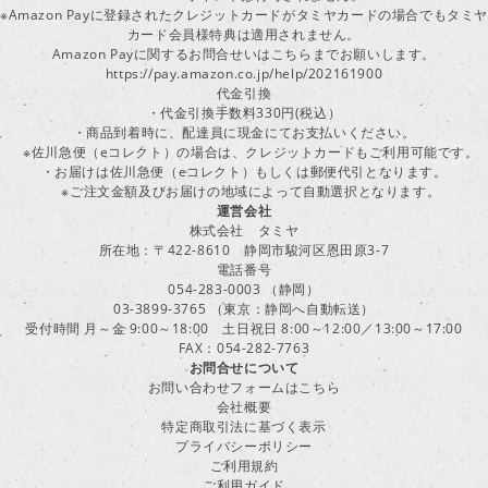
※Amazon Payに登録されたクレジットカードがタミヤカードの場合でもタミヤ
カード会員様特典は適用されません。
Amazon Payに関するお問合せいはこちらまでお願いします。
https://pay.amazon.co.jp/help/202161900
代金引換
・代金引換手数料330円(税込）
・商品到着時に、配達員に現金にてお支払いください。
※佐川急便（eコレクト）の場合は、クレジットカードもご利用可能です。
・お届けは佐川急便（eコレクト）もしくは郵便代引となります。
※ご注文金額及びお届けの地域によって自動選択となります。
運営会社
株式会社 タミヤ
所在地：〒422-8610 静岡市駿河区恩田原3-7
電話番号
054-283-0003 （静岡）
03-3899-3765 （東京：静岡へ自動転送）
受付時間 月～金 9:00～18:00 土日祝日 8:00～12:00／13:00～17:00
FAX：054-282-7763
お問合せについて
お問い合わせフォームはこちら
会社概要
特定商取引法に基づく表示
プライバシーポリシー
ご利用規約
ご利用ガイド