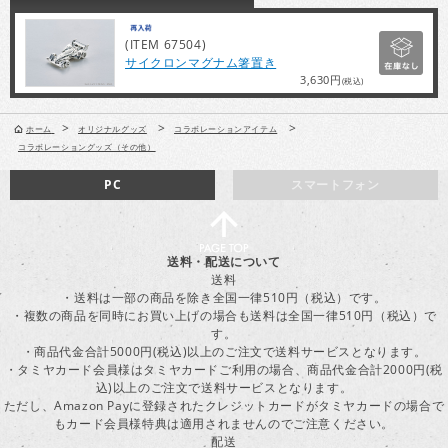
(ITEM 67504)
サイクロンマグナム箸置き
3,630円
(税込)
>
>
>
ホーム
オリジナルグッズ
コラボレーションアイテム
コラボレーショングッズ（その他）
PC
スマートフォン
送料・配送について
送料
・送料は一部の商品を除き全国一律510円（税込）です。
・複数の商品を同時にお買い上げの場合も送料は全国一律510円（税込）で
す。
・商品代金合計5000円(税込)以上のご注文で送料サービスとなります。
・タミヤカード会員様はタミヤカードご利用の場合、商品代金合計2000円(税
込)以上のご注文で送料サービスとなります。
ただし、Amazon Payに登録されたクレジットカードがタミヤカードの場合で
もカード会員様特典は適用されませんのでご注意ください。
配送