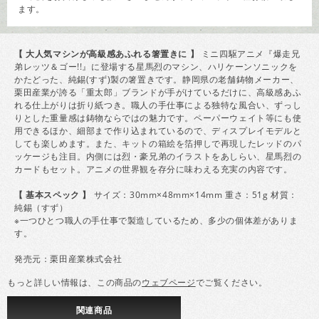
ます。
【 大人気マシンが高級感あふれる箸置きに 】
ミニ四駆アニメ『爆走兄
弟レッツ＆ゴー!!』に登場する星馬烈のマシン、ハリケーンソニックを
かたどった、純錫(すず)製の箸置きです。静岡県の老舗鋳物メーカー、
栗田産業が誇る「重太郎」ブランドが手がけているだけに、高級感あふ
れる仕上がりは折り紙つき。職人の手仕事による独特な風合い、ずっし
りとした重量感は鋳物ならではの魅力です。ペーパーウェイト等にも使
用できるほか、細部まで作り込まれているので、ディスプレイモデルと
しても楽しめます。また、キットの箱絵を箔押しで再現したレッドのパ
ッケージも注目。内側には烈・豪兄弟のイラストをあしらい、星馬烈の
カードもセット。アニメの世界観を存分に味わえる充実の内容です。
【 基本スペック 】
サイズ：30mm×48mm×14mm 重さ：51g 材質：
純錫（すず）
※一つひとつ職人の手仕事で製造しているため、多少の個体差がありま
す。
発売元：栗田産業株式会社
もっと詳しい情報は、この商品の
ウェブページ
でご覧ください。
関連
商品