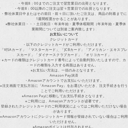
・午前8：00までのご注文で翌営業日の出荷となります。
・午前8：00以降のご注文は翌々営業日での出荷となります。
・弊社休業日中またはその前日・前々日に頂いたご注文は、商品の到着までに
1週間程度かかることがあります。
※弊社休業日・・・土日祝日・年末年始・夏季休暇期間（年末年始・夏季休
業期間については別途ご案内致します）
お支払いについて
クレジットカード
・以下のクレジットカードがご利用いただけます。
「VISAカード」 「マスターカード」 「JCBカード」「アメリカン・エキスプレ
スカード」「ダイナースクラブカード」 「オリコカード」
※カードの種類はクレジットカード番号によって自動判別いたしますので、カ
ードの種類を入力する画面はありません。
※お支払い方法は、一括のみとなります。
Amazon Pay決済
・Amazonアカウントでお支払いいただけます。
※注文画面で支払方法に「Amazon Pay」をお選びいただき、注文手続きを行
ことでご利用いただけます。
※Amazon Payに移動してお支払手続きとなります。
※ご利用には、Amazonアカウントが必要です。
登録されたクレジットカードのご利用状況によってはご利用いただけない場合
があります。
※Amazonアカウントにクレジットカード情報が登録されていない場合はご利用
いただけません。
※Amazonポイントは付与されません。