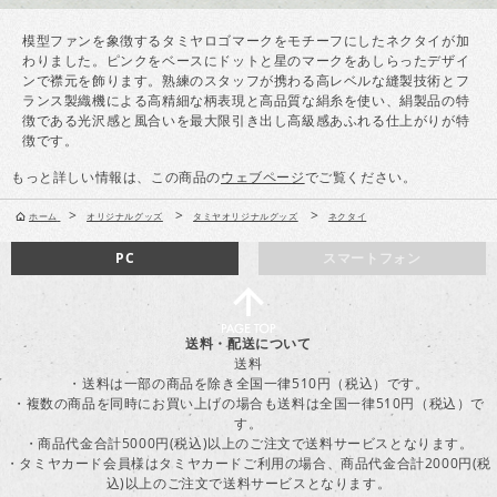
模型ファンを象徴するタミヤロゴマークをモチーフにしたネクタイが加
わりました。ピンクをベースにドットと星のマークをあしらったデザイ
ンで襟元を飾ります。熟練のスタッフが携わる高レベルな縫製技術とフ
ランス製織機による高精細な柄表現と高品質な絹糸を使い、絹製品の特
徴である光沢感と風合いを最大限引き出し高級感あふれる仕上がりが特
徴です。
もっと詳しい情報は、この商品の
ウェブページ
でご覧ください。
>
>
>
ホーム
オリジナルグッズ
タミヤオリジナルグッズ
ネクタイ
PC
スマートフォン
送料・配送について
送料
・送料は一部の商品を除き全国一律510円（税込）です。
・複数の商品を同時にお買い上げの場合も送料は全国一律510円（税込）で
す。
・商品代金合計5000円(税込)以上のご注文で送料サービスとなります。
・タミヤカード会員様はタミヤカードご利用の場合、商品代金合計2000円(税
込)以上のご注文で送料サービスとなります。