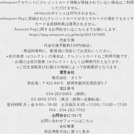
※Amazonアカウントにクレジットカード情報が登録されていない場合はご利用
いただけません。
※Amazonポイントは付与されません。
※Amazon Payに登録されたクレジットカードがタミヤカードの場合でもタミヤ
カード会員様特典は適用されません。
Amazon Payに関するお問合せいはこちらまでお願いします。
https://pay.amazon.co.jp/help/202161900
代金引換
・代金引換手数料330円(税込）
・商品到着時に、配達員に現金にてお支払いください。
※佐川急便（eコレクト）の場合は、クレジットカードもご利用可能です。
・お届けは佐川急便（eコレクト）もしくは郵便代引となります。
※ご注文金額及びお届けの地域によって自動選択となります。
運営会社
株式会社 タミヤ
所在地：〒422-8610 静岡市駿河区恩田原3-7
電話番号
054-283-0003 （静岡）
03-3899-3765 （東京：静岡へ自動転送）
受付時間 月～金 9:00～18:00 土日祝日 8:00～12:00／13:00～17:00
FAX：054-282-7763
お問合せについて
お問い合わせフォームはこちら
会社概要
特定商取引法に基づく表示