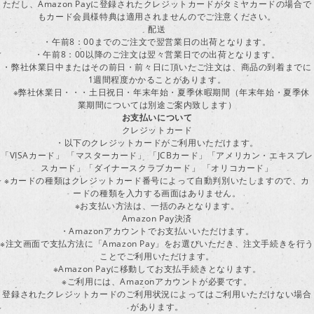
ただし、Amazon Payに登録されたクレジットカードがタミヤカードの場合で
もカード会員様特典は適用されませんのでご注意ください。
配送
・午前8：00までのご注文で翌営業日の出荷となります。
・午前8：00以降のご注文は翌々営業日での出荷となります。
・弊社休業日中またはその前日・前々日に頂いたご注文は、商品の到着までに
1週間程度かかることがあります。
※弊社休業日・・・土日祝日・年末年始・夏季休暇期間（年末年始・夏季休
業期間については別途ご案内致します）
お支払いについて
クレジットカード
・以下のクレジットカードがご利用いただけます。
「VISAカード」 「マスターカード」 「JCBカード」「アメリカン・エキスプレ
スカード」「ダイナースクラブカード」 「オリコカード」
※カードの種類はクレジットカード番号によって自動判別いたしますので、カ
ードの種類を入力する画面はありません。
※お支払い方法は、一括のみとなります。
Amazon Pay決済
・Amazonアカウントでお支払いいただけます。
※注文画面で支払方法に「Amazon Pay」をお選びいただき、注文手続きを行
ことでご利用いただけます。
※Amazon Payに移動してお支払手続きとなります。
※ご利用には、Amazonアカウントが必要です。
登録されたクレジットカードのご利用状況によってはご利用いただけない場合
があります。