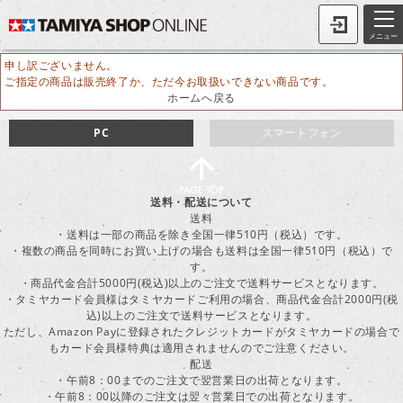
メニュー
申し訳ございません。
ご指定の商品は販売終了か、ただ今お取扱いできない商品です。
ホームへ戻る
PC
スマートフォン
送料・配送について
送料
・送料は一部の商品を除き全国一律510円（税込）です。
・複数の商品を同時にお買い上げの場合も送料は全国一律510円（税込）で
す。
・商品代金合計5000円(税込)以上のご注文で送料サービスとなります。
・タミヤカード会員様はタミヤカードご利用の場合、商品代金合計2000円(税
込)以上のご注文で送料サービスとなります。
ただし、Amazon Payに登録されたクレジットカードがタミヤカードの場合で
もカード会員様特典は適用されませんのでご注意ください。
配送
・午前8：00までのご注文で翌営業日の出荷となります。
・午前8：00以降のご注文は翌々営業日での出荷となります。