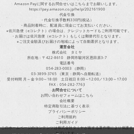
Amazon Payに関するお問合せいはこちらまでお願いします。
https://pay.amazon.co.jp/help/202161900
代金引換
・代金引換手数料330円(税込）
・商品到着時に、配達員に現金にてお支払いください。
※佐川急便（eコレクト）の場合は、クレジットカードもご利用可能です。
・お届けは佐川急便（eコレクト）もしくは郵便代引となります。
※ご注文金額及びお届けの地域によって自動選択となります。
運営会社
株式会社 タミヤ
所在地：〒422-8610 静岡市駿河区恩田原3-7
電話番号
054-283-0003 （静岡）
03-3899-3765 （東京：静岡へ自動転送）
受付時間 月～金 9:00～18:00 土日祝日 8:00～12:00／13:00～17:00
FAX：054-282-7763
お問合せについて
お問い合わせフォームはこちら
会社概要
特定商取引法に基づく表示
プライバシーポリシー
ご利用規約
ご利用ガイド
このホームページのコンテンツは株式会社タミヤが有する著作権により保護さ
れています。