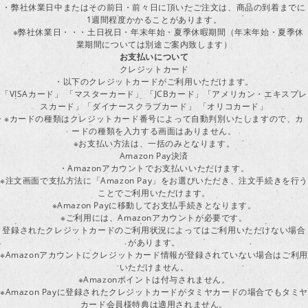
・弊社休業日中またはその前日・前々日に頂いたご注文は、商品の到着までに
1週間程度かかることがあります。
※弊社休業日・・・土日祝日・年末年始・夏季休暇期間（年末年始・夏季休
業期間については別途ご案内致します）
お支払いについて
クレジットカード
・以下のクレジットカードがご利用いただけます。
「VISAカード」 「マスターカード」 「JCBカード」「アメリカン・エキスプレ
スカード」「ダイナースクラブカード」 「オリコカード」
※カードの種類はクレジットカード番号によって自動判別いたしますので、カ
ードの種類を入力する画面はありません。
※お支払い方法は、一括のみとなります。
Amazon Pay決済
・Amazonアカウントでお支払いいただけます。
※注文画面で支払方法に「Amazon Pay」をお選びいただき、注文手続きを行
ことでご利用いただけます。
※Amazon Payに移動してお支払手続きとなります。
※ご利用には、Amazonアカウントが必要です。
登録されたクレジットカードのご利用状況によってはご利用いただけない場合
があります。
※Amazonアカウントにクレジットカード情報が登録されていない場合はご利用
いただけません。
※Amazonポイントは付与されません。
※Amazon Payに登録されたクレジットカードがタミヤカードの場合でもタミヤ
カード会員様特典は適用されません。