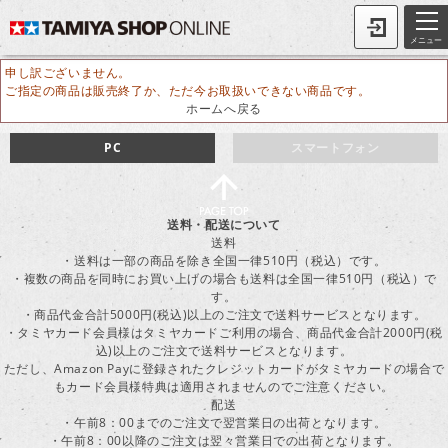
メニュー
申し訳ございません。
ご指定の商品は販売終了か、ただ今お取扱いできない商品です。
ホームへ戻る
PC
スマートフォン
送料・配送について
送料
・送料は一部の商品を除き全国一律510円（税込）です。
・複数の商品を同時にお買い上げの場合も送料は全国一律510円（税込）で
す。
・商品代金合計5000円(税込)以上のご注文で送料サービスとなります。
・タミヤカード会員様はタミヤカードご利用の場合、商品代金合計2000円(税
込)以上のご注文で送料サービスとなります。
ただし、Amazon Payに登録されたクレジットカードがタミヤカードの場合で
もカード会員様特典は適用されませんのでご注意ください。
配送
・午前8：00までのご注文で翌営業日の出荷となります。
・午前8：00以降のご注文は翌々営業日での出荷となります。