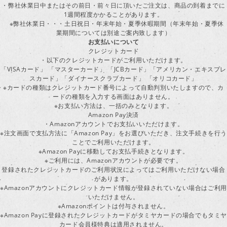
・弊社休業日中またはその前日・前々日に頂いたご注文は、商品の到着までに
1週間程度かかることがあります。
※弊社休業日・・・土日祝日・年末年始・夏季休暇期間（年末年始・夏季休
業期間については別途ご案内致します）
お支払いについて
クレジットカード
・以下のクレジットカードがご利用いただけます。
「VISAカード」 「マスターカード」 「JCBカード」「アメリカン・エキスプレ
スカード」「ダイナースクラブカード」 「オリコカード」
※カードの種類はクレジットカード番号によって自動判別いたしますので、カ
ードの種類を入力する画面はありません。
※お支払い方法は、一括のみとなります。
Amazon Pay決済
・Amazonアカウントでお支払いいただけます。
※注文画面で支払方法に「Amazon Pay」をお選びいただき、注文手続きを行
ことでご利用いただけます。
※Amazon Payに移動してお支払手続きとなります。
※ご利用には、Amazonアカウントが必要です。
登録されたクレジットカードのご利用状況によってはご利用いただけない場合
があります。
※Amazonアカウントにクレジットカード情報が登録されていない場合はご利用
いただけません。
※Amazonポイントは付与されません。
※Amazon Payに登録されたクレジットカードがタミヤカードの場合でもタミヤ
カード会員様特典は適用されません。