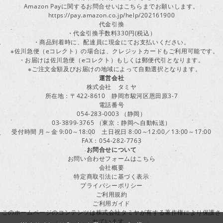
Amazon Payに関するお問合せいはこちらまでお願いします。
https://pay.amazon.co.jp/help/202161900
代金引換
・代金引換手数料330円(税込）
・商品到着時に、配達員に現金にてお支払いください。
※佐川急便（eコレクト）の場合は、クレジットカードもご利用可能です。
・お届けは佐川急便（eコレクト）もしくは郵便代引となります。
※ご注文金額及びお届けの地域によって自動選択となります。
運営会社
株式会社 タミヤ
所在地：〒422-8610 静岡市駿河区恩田原3-7
電話番号
054-283-0003 （静岡）
03-3899-3765 （東京：静岡へ自動転送）
受付時間 月～金 9:00～18:00 土日祝日 8:00～12:00／13:00～17:00
FAX：054-282-7763
お問合せについて
お問い合わせフォームはこちら
会社概要
特定商取引法に基づく表示
プライバシーポリシー
ご利用規約
ご利用ガイド
このホームページのコンテンツは株式会社タミヤが有する著作権により保護さ
れています。