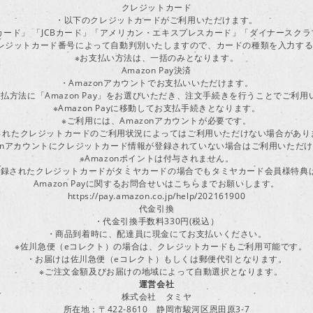
クレジットカード
・以下のクレジットカードがご利用いただけます。
ーカード」 「JCBカード」「アメリカン・エキスプレスカード」「ダイナースク
レジットカード番号によって自動判別いたしますので、カードの種類を入力す
※お支払い方法は、一括のみとなります。
Amazon Pay決済
・Amazonアカウントでお支払いいただけます。
払方法に「Amazon Pay」をお選びいただき、注文手続きを行うことでご利
※Amazon Payに移動してお支払手続きとなります。
※ご利用には、Amazonアカウントが必要です。
されたクレジットカードのご利用状況によってはご利用いただけない場合があり
zonアカウントにクレジットカード情報が登録されていない場合はご利用いただ
※Amazonポイントは付与されません。
ayに登録されたクレジットカードがタミヤカードの場合でもタミヤカード会員様特
Amazon Payに関するお問合せいはこちらまでお願いします。
https://pay.amazon.co.jp/help/202161900
代金引換
・代金引換手数料330円(税込）
・商品到着時に、配達員に現金にてお支払いください。
※佐川急便（eコレクト）の場合は、クレジットカードもご利用可能です。
・お届けは佐川急便（eコレクト）もしくは郵便代引となります。
※ご注文金額及びお届けの地域によって自動選択となります。
運営会社
株式会社 タミヤ
所在地：〒422-8610 静岡市駿河区恩田原3-7