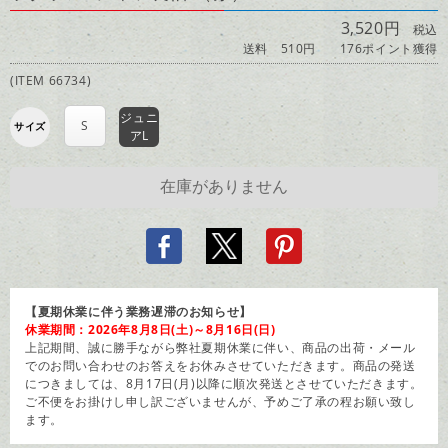
3,520円
税込
送料 510円
176ポイント獲得
(ITEM 66734)
ジュニ
S
サイズ
アL
【夏期休業に伴う業務遅滞のお知らせ】
休業期間：2026年8月8日(土)～8月16日(日)
上記期間、誠に勝手ながら弊社夏期休業に伴い、商品の出荷・メール
でのお問い合わせのお答えをお休みさせていただきます。商品の発送
につきましては、8月17日(月)以降に順次発送とさせていただきます。
ご不便をお掛けし申し訳ございませんが、予めご了承の程お願い致し
ます。