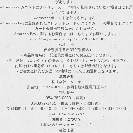
があります。
※Amazonアカウントにクレジットカード情報が登録されていない場合はご利用
いただけません。
※Amazonポイントは付与されません。
※Amazon Payに登録されたクレジットカードがタミヤカードの場合でもタミヤ
カード会員様特典は適用されません。
Amazon Payに関するお問合せいはこちらまでお願いします。
https://pay.amazon.co.jp/help/202161900
代金引換
・代金引換手数料330円(税込）
・商品到着時に、配達員に現金にてお支払いください。
※佐川急便（eコレクト）の場合は、クレジットカードもご利用可能です。
・お届けは佐川急便（eコレクト）もしくは郵便代引となります。
※ご注文金額及びお届けの地域によって自動選択となります。
運営会社
株式会社 タミヤ
所在地：〒422-8610 静岡市駿河区恩田原3-7
電話番号
054-283-0003 （静岡）
03-3899-3765 （東京：静岡へ自動転送）
受付時間 月～金 9:00～18:00 土日祝日 8:00～12:00／13:00～17:00
FAX：054-282-7763
お問合せについて
お問い合わせフォームはこちら
会社概要