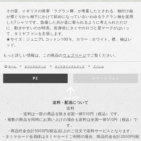
その昔、イギリスの将軍「ラグラン卿」が考案したとされる、袖付け線
が襟ぐりから袖下にかけて斜めになっているいわゆるラグラン袖を採用
したTシャツです。負傷した兵が楽に着られるように考えられただけ
に、動きやすいのが特長。前身頃にタミヤのロゴと星マークがはいっ
て、タミヤファンを主張します。
★サイズ：ジュニアL コットン100％。カラー：ホワイト。襟、袖はレ
ッド。
もっと詳しい情報は、この商品の
ウェブページ
でご覧ください。
>
>
>
ホーム
オリジナルグッズ
タミヤオリジナルグッズ
アパレル
PC
スマートフォン
送料・配送について
送料
・送料は一部の商品を除き全国一律510円（税込）です。
・複数の商品を同時にお買い上げの場合も送料は全国一律510円（税込）で
す。
・商品代金合計5000円(税込)以上のご注文で送料サービスとなります。
・タミヤカード会員様はタミヤカードご利用の場合、商品代金合計2000円(税