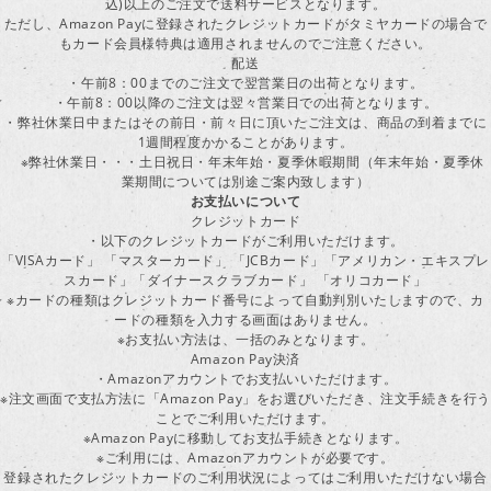
込)以上のご注文で送料サービスとなります。
ただし、Amazon Payに登録されたクレジットカードがタミヤカードの場合で
もカード会員様特典は適用されませんのでご注意ください。
配送
・午前8：00までのご注文で翌営業日の出荷となります。
・午前8：00以降のご注文は翌々営業日での出荷となります。
・弊社休業日中またはその前日・前々日に頂いたご注文は、商品の到着までに
1週間程度かかることがあります。
※弊社休業日・・・土日祝日・年末年始・夏季休暇期間（年末年始・夏季休
業期間については別途ご案内致します）
お支払いについて
クレジットカード
・以下のクレジットカードがご利用いただけます。
「VISAカード」 「マスターカード」 「JCBカード」「アメリカン・エキスプレ
スカード」「ダイナースクラブカード」 「オリコカード」
※カードの種類はクレジットカード番号によって自動判別いたしますので、カ
ードの種類を入力する画面はありません。
※お支払い方法は、一括のみとなります。
Amazon Pay決済
・Amazonアカウントでお支払いいただけます。
※注文画面で支払方法に「Amazon Pay」をお選びいただき、注文手続きを行
ことでご利用いただけます。
※Amazon Payに移動してお支払手続きとなります。
※ご利用には、Amazonアカウントが必要です。
登録されたクレジットカードのご利用状況によってはご利用いただけない場合