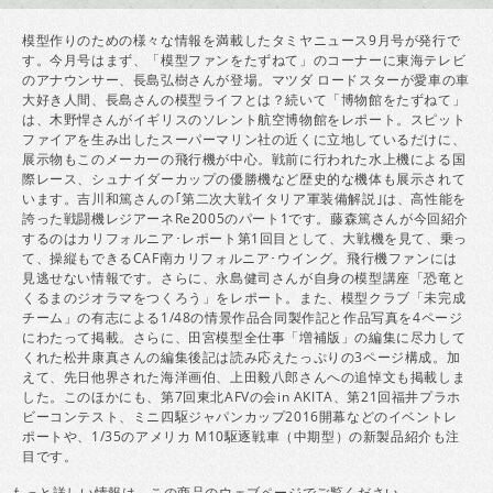
模型作りのための様々な情報を満載したタミヤニュース9月号が発行で
す。今月号はまず、「模型ファンをたずねて」のコーナーに東海テレビ
のアナウンサー、長島弘樹さんが登場。マツダ ロードスターが愛車の車
大好き人間、長島さんの模型ライフとは？続いて「博物館をたずねて」
は、木野悍さんがイギリスのソレント航空博物館をレポート。スピット
ファイアを生み出したスーパーマリン社の近くに立地しているだけに、
展示物もこのメーカーの飛行機が中心。戦前に行われた水上機による国
際レース、シュナイダーカップの優勝機など歴史的な機体も展示されて
います。吉川和篤さんの｢第二次大戦イタリア軍装備解説｣は、高性能を
誇った戦闘機レジアーネRe2005のパート1です。藤森篤さんが今回紹介
するのはカリフォルニア･レポート第1回目として、大戦機を見て、乗っ
て、操縦もできるCAF南カリフォルニア･ウイング。飛行機ファンには
見逃せない情報です。さらに、永島健司さんが自身の模型講座「恐竜と
くるまのジオラマをつくろう」をレポート。また、模型クラブ「未完成
チーム」の有志による1/48の情景作品合同製作記と作品写真を4ページ
にわたって掲載。さらに、田宮模型全仕事「増補版」の編集に尽力して
くれた松井康真さんの編集後記は読み応えたっぷりの3ページ構成。加
えて、先日他界された海洋画伯、上田毅八郎さんへの追悼文も掲載しま
した。このほかにも、第7回東北AFVの会in AKITA、第21回福井プラホ
ビーコンテスト、ミニ四駆ジャパンカップ2016開幕などのイベントレ
ポートや、1/35のアメリカ M10駆逐戦車（中期型）の新製品紹介も注
目です。
もっと詳しい情報は、この商品の
ウェブページ
でご覧ください。