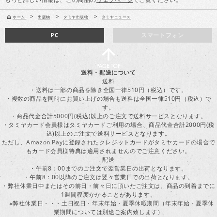
>
>
>
ホーム
出版物
タミヤ出版物
タミヤニュース
PC
スマートフォン
送料・配送について
送料
・送料は一部の商品を除き全国一律510円（税込）です。
・複数の商品を同時にお買い上げの場合も送料は全国一律510円（税込）で
す。
・商品代金合計5000円(税込)以上のご注文で送料サービスとなります。
・タミヤカード会員様はタミヤカードご利用の場合、商品代金合計2000円(税
込)以上のご注文で送料サービスとなります。
ただし、Amazon Payに登録されたクレジットカードがタミヤカードの場合で
もカード会員様特典は適用されませんのでご注意ください。
配送
・午前8：00までのご注文で翌営業日の出荷となります。
・午前8：00以降のご注文は翌々営業日での出荷となります。
・弊社休業日中またはその前日・前々日に頂いたご注文は、商品の到着までに
1週間程度かかることがあります。
※弊社休業日・・・土日祝日・年末年始・夏季休暇期間（年末年始・夏季休
業期間については別途ご案内致します）