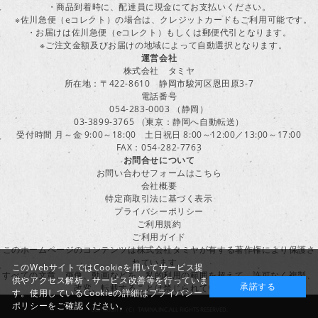
・商品到着時に、配達員に現金にてお支払いください。
※佐川急便（eコレクト）の場合は、クレジットカードもご利用可能です。
・お届けは佐川急便（eコレクト）もしくは郵便代引となります。
※ご注文金額及びお届けの地域によって自動選択となります。
運営会社
株式会社 タミヤ
所在地：〒422-8610 静岡市駿河区恩田原3-7
電話番号
054-283-0003 （静岡）
03-3899-3765 （東京：静岡へ自動転送）
受付時間 月～金 9:00～18:00 土日祝日 8:00～12:00／13:00～17:00
FAX：054-282-7763
お問合せについて
お問い合わせフォームはこちら
会社概要
特定商取引法に基づく表示
プライバシーポリシー
ご利用規約
ご利用ガイド
このホームページのコンテンツは株式会社タミヤが有する著作権により保護さ
れています。
このWebサイトではCookieを用いてサービス提
すべての文章、画像、動画などを、私的利用の範囲を超えて、許可なく複製、
供やアクセス解析・サービス改善等を行っていま
承諾する
改変、転載することは禁じられています。
す。使用しているCookieの詳細は
プライバシー
ポリシー
をご確認ください。
COPYRIGHT （C）TAMIYA,INC.ALL RIGHTS RESERVED.