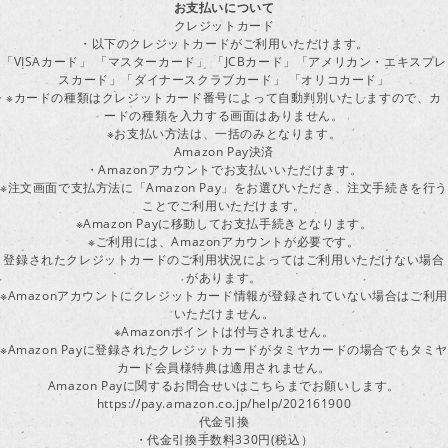
お支払いについて
クレジットカード
・以下のクレジットカードがご利用いただけます。
「VISAカード」 「マスターカード」 「JCBカード」「アメリカン・エキスプレ
スカード」「ダイナースクラブカード」 「オリコカード」
※カードの種類はクレジットカード番号によって自動判別いたしますので、カ
ードの種類を入力する画面はありません。
※お支払い方法は、一括のみとなります。
Amazon Pay決済
・Amazonアカウントでお支払いいただけます。
※注文画面で支払方法に「Amazon Pay」をお選びいただき、注文手続きを行
ことでご利用いただけます。
※Amazon Payに移動してお支払手続きとなります。
※ご利用には、Amazonアカウントが必要です。
登録されたクレジットカードのご利用状況によってはご利用いただけない場合
があります。
※Amazonアカウントにクレジットカード情報が登録されていない場合はご利用
いただけません。
※Amazonポイントは付与されません。
※Amazon Payに登録されたクレジットカードがタミヤカードの場合でもタミヤ
カード会員様特典は適用されません。
Amazon Payに関するお問合せいはこちらまでお願いします。
https://pay.amazon.co.jp/help/202161900
代金引換
・代金引換手数料330円(税込）