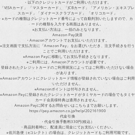
・以下のクレジットカードがご利用いただけます。
「VISAカード」 「マスターカード」 「JCBカード」「アメリカン・エキスプレ
スカード」「ダイナースクラブカード」 「オリコカード」
※カードの種類はクレジットカード番号によって自動判別いたしますので、カ
ードの種類を入力する画面はありません。
※お支払い方法は、一括のみとなります。
Amazon Pay決済
・Amazonアカウントでお支払いいただけます。
※注文画面で支払方法に「Amazon Pay」をお選びいただき、注文手続きを行
ことでご利用いただけます。
※Amazon Payに移動してお支払手続きとなります。
※ご利用には、Amazonアカウントが必要です。
登録されたクレジットカードのご利用状況によってはご利用いただけない場合
があります。
※Amazonアカウントにクレジットカード情報が登録されていない場合はご利用
いただけません。
※Amazonポイントは付与されません。
※Amazon Payに登録されたクレジットカードがタミヤカードの場合でもタミヤ
カード会員様特典は適用されません。
Amazon Payに関するお問合せいはこちらまでお願いします。
https://pay.amazon.co.jp/help/202161900
代金引換
・代金引換手数料330円(税込）
・商品到着時に、配達員に現金にてお支払いください。
※佐川急便（eコレクト）の場合は、クレジットカードもご利用可能です。