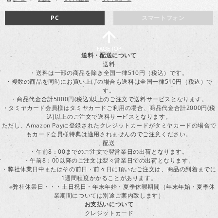
PC
スマートフォン
送料・配送について
送料
・送料は一部の商品を除き全国一律510円（税込）です。
・複数の商品を同時にお買い上げの場合も送料は全国一律510円（税込）で
す。
・商品代金合計5000円(税込)以上のご注文で送料サービスとなります。
・タミヤカード会員様はタミヤカードご利用の場合、商品代金合計2000円(税
込)以上のご注文で送料サービスとなります。
ただし、Amazon Payに登録されたクレジットカードがタミヤカードの場合で
もカード会員様特典は適用されませんのでご注意ください。
配送
・午前8：00までのご注文で翌営業日の出荷となります。
・午前8：00以降のご注文は翌々営業日での出荷となります。
・弊社休業日中またはその前日・前々日に頂いたご注文は、商品の到着までに
1週間程度かかることがあります。
※弊社休業日・・・土日祝日・年末年始・夏季休暇期間（年末年始・夏季休
業期間については別途ご案内致します）
お支払いについて
クレジットカード