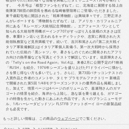
模型作りのための様々な情報を満載したタミヤニュース1月号が発行で
す。 今月号は「模型ファンをたずねて」に、北海道に展開する陸上自
衛隊第7師団の師団長を務める塩崎敏譽陸将にご登場いただきました。
東千歳駐屯地に開設された「戦車博物館」は興味津々です。三野正洋さ
んがレポートする「博物館をたずねて」は、アメリカ・カリフォルニア
州にある「R.レーガン大統領記念博物館」。エアフォース･ワンとして
知られる大統領専用機ボーイング707がすっぽり入る規模の大きさは圧
巻。車重8トン近いと言われるキャディラックや、忠実に再現された大
統領執務室など見所満載です。続いて、吉川和篤さんの｢第二次大戦イ
タリア軍装備解説｣はイタリア軍個人装備-5。第一次大戦時から採用さ
れていた伝統の「黒シャツ」や、暑さをしのぐために開発されたアフリ
カ向けの熱帯服などを写真とイラストで解説しています。佐原輝夫さん
の「Telly's on the Road Again」Vol.4は、来春2月に公開予定のF1映画
「RUSH」を紹介。1976年シーズンを盛り上げたF1ドライバーに懐かし
さを禁じ得ない方も多いでしょう。さらに、第73回パチッコンテストの
入賞作品と作者のコメントや、タミヤ プラモデルファクトリー 新橋店
で開催された第5回 1/48モデラーズコンテストの優秀作品も掲載しまし
た。加えて、情景ページは4ページのボリュームで、嘉瀬翔さんのガマ
ゴートの情景を紹介。海岸から上陸し、急な坂を乗り越える、ガマゴー
トの特徴を生かした動きにあふれた作品です。久々のブランニューモデ
ル、1/6ハーレーダビッドソン FLSTFB ファットボーイ ローの新製品紹
介も必見です。
もっと詳しい情報は、この商品の
ウェブページ
でご覧ください。
>
>
>
ホーム
出版物
タミヤ出版物
タミヤニュース