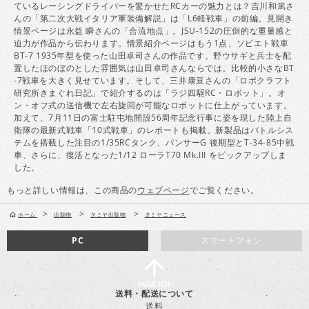
ているレーシングドライバーを驚かせたRCカーの魅力とは？吉川和篤さ
んの「第二次大戦イタリア軍装備解説」は「L6軽戦車」の前編。見開き
情景ページは永益 瞬さんの「合流地点」。JSU-152の圧倒的な重量感と
迫力が作品から伝わります。情景紹介ページはもう1点、ソビエト戦車
BT-7 1935年型を使った山田卓司さんの作品です。野ウサギと兵士を配
置したほのぼのとした雰囲気は山田卓司さんならでは。比較的小さなBT
-7戦車を大きく見せています。そして、三井康亘さんの「ロボクラフト
研究所きまぐれ日記」で紹介するのは「ラジ四駆RC・ロボット」。オ
ン・オフ式の送信機で左右旋回が可能なロボットに仕上がっています。
加えて、7月11日の富士駐屯地開設56周年記念行事に姿を現した陸上自
衛隊の最新式戦車「10式戦車」のレポートも掲載。新製品はバトルシス
テムを搭載した注目の1/35RCタンク、パンサーG 後期型とT-34-85中戦
車、さらに、復活となった1/12 ローラT70 Mk.III をピックアップしま
した。
もっと詳しい情報は、この商品の
ウェブページ
でご覧ください。
>
>
>
ホーム
出版物
タミヤ出版物
タミヤニュース
PC
スマートフォン
送料・配送について
送料