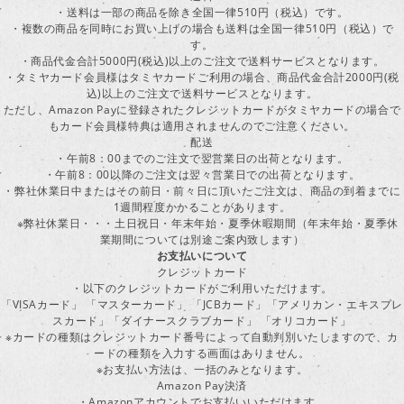
・送料は一部の商品を除き全国一律510円（税込）です。
・複数の商品を同時にお買い上げの場合も送料は全国一律510円（税込）で
す。
・商品代金合計5000円(税込)以上のご注文で送料サービスとなります。
・タミヤカード会員様はタミヤカードご利用の場合、商品代金合計2000円(税
込)以上のご注文で送料サービスとなります。
ただし、Amazon Payに登録されたクレジットカードがタミヤカードの場合で
もカード会員様特典は適用されませんのでご注意ください。
配送
・午前8：00までのご注文で翌営業日の出荷となります。
・午前8：00以降のご注文は翌々営業日での出荷となります。
・弊社休業日中またはその前日・前々日に頂いたご注文は、商品の到着までに
1週間程度かかることがあります。
※弊社休業日・・・土日祝日・年末年始・夏季休暇期間（年末年始・夏季休
業期間については別途ご案内致します）
お支払いについて
クレジットカード
・以下のクレジットカードがご利用いただけます。
「VISAカード」 「マスターカード」 「JCBカード」「アメリカン・エキスプレ
スカード」「ダイナースクラブカード」 「オリコカード」
※カードの種類はクレジットカード番号によって自動判別いたしますので、カ
ードの種類を入力する画面はありません。
※お支払い方法は、一括のみとなります。
Amazon Pay決済
・Amazonアカウントでお支払いいただけます。