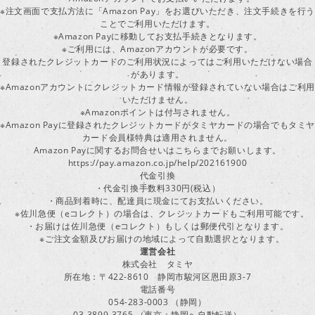
※注文画面で支払方法に「Amazon Pay」をお選びいただき、注文手続きを行
ことでご利用いただけます。
※Amazon Payに移動してお支払手続きとなります。
※ご利用には、Amazonアカウントが必要です。
登録されたクレジットカードのご利用状況によってはご利用いただけない場合
があります。
※Amazonアカウントにクレジットカード情報が登録されていない場合はご利用
いただけません。
※Amazonポイントは付与されません。
※Amazon Payに登録されたクレジットカードがタミヤカードの場合でもタミヤ
カード会員様特典は適用されません。
Amazon Payに関するお問合せいはこちらまでお願いします。
https://pay.amazon.co.jp/help/202161900
代金引換
・代金引換手数料330円(税込）
・商品到着時に、配達員に現金にてお支払いください。
※佐川急便（eコレクト）の場合は、クレジットカードもご利用可能です。
・お届けは佐川急便（eコレクト）もしくは郵便代引となります。
※ご注文金額及びお届けの地域によって自動選択となります。
運営会社
株式会社 タミヤ
所在地：〒422-8610 静岡市駿河区恩田原3-7
電話番号
054-283-0003 （静岡）
03-3899-3765 （東京：静岡へ自動転送）