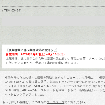
(ITEM 65494)
【夏期休業に伴う業務遅滞のお知らせ】
休業期間：2026年8月8日(土)～8月16日(日)
上記期間、誠に勝手ながら弊社夏期休業に伴い、商品の出荷・メールでのお
し訳ございませんが、予めご了承の程お願い致します。
模型作りのための様々な情報を満載したタミヤニュース。今月号は、「模型フ
LA Axio apr GTを操る井口選手。実車のドライバーを夢中にさせ
ージは立川伸さんの「SIDEWALK CAFE」。モーガン4/4の仕上が
GT第3戦富士400kmのレースレポートも掲載。さらに、新製品紹介ページは零戦二
ットをピックアップしました。
もっと詳しい情報は、この商品の
ウェブページ
でご覧ください。