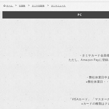
>
>
>
ホーム
出版物
タミヤ出版物
タミヤニュース
PC
・タミヤカード会員様
ただし、Amazon Pay
・弊社休業日中
※弊社休業日・・
「VISAカード」 「マスタ
※カードの種類はク