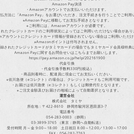
Amazon Pay決済
・Amazonアカウントでお支払いいただけます。
払方法に「Amazon Pay」をお選びいただき、注文手続きを行うことでご利
※Amazon Payに移動してお支払手続きとなります。
※ご利用には、Amazonアカウントが必要です。
されたクレジットカードのご利用状況によってはご利用いただけない場合があり
zonアカウントにクレジットカード情報が登録されていない場合はご利用いただ
※Amazonポイントは付与されません。
ayに登録されたクレジットカードがタミヤカードの場合でもタミヤカード会員様特
Amazon Payに関するお問合せいはこちらまでお願いします。
https://pay.amazon.co.jp/help/202161900
代金引換
・代金引換手数料330円(税込）
・商品到着時に、配達員に現金にてお支払いください。
※佐川急便（eコレクト）の場合は、クレジットカードもご利用可能です。
・お届けは佐川急便（eコレクト）もしくは郵便代引となります。
※ご注文金額及びお届けの地域によって自動選択となります。
運営会社
株式会社 タミヤ
所在地：〒422-8610 静岡市駿河区恩田原3-7
電話番号
054-283-0003 （静岡）
03-3899-3765 （東京：静岡へ自動転送）
受付時間 月～金 9:00～18:00 土日祝日 8:00～12:00／13:00～17:00
FAX：054-282-7763