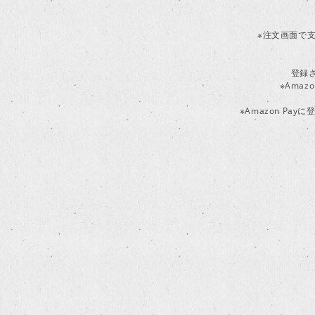
※注文画面で支
登録
※Ama
※Amazon P