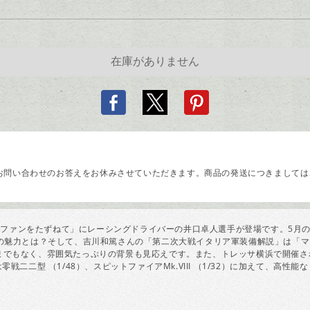
問い合わせのお答えをお休みさせていただきます。商品の発送につきましては、
ァンをたずねて」にレーシングドライバーの井口卓人選手が登場です。5月のスー
るRCカーの魅力とは？そして、吉川和篤さんの「第二次大戦イタリア軍装備解説」は
りは言うまでもなく、雰囲気たっぷりの背景も見応えです。また、トレッサ横浜で開
二型 （1/48）、スピットファイアMk.VIII （1/32）に加えて、高性能なミニ