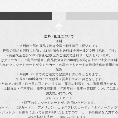
送料・配送について
送料
・送料は一部の商品を除き全国一律510円（税込）です。
・複数の商品を同時にお買い上げの場合も送料は全国一律510円（税込）です
・商品代金合計5000円(税込)以上のご注文で送料サービスとなります。
はタミヤカードご利用の場合、商品代金合計2000円(税込)以上のご注文で送
に登録されたクレジットカードがタミヤカードの場合でもカード会員様特典は適用
配送
・午前8：00までのご注文で翌営業日の出荷となります。
・午前8：00以降のご注文は翌々営業日での出荷となります。
またはその前日・前々日に頂いたご注文は、商品の到着までに1週間程度かかる
・土日祝日・年末年始・夏季休暇期間（年末年始・夏季休業期間については別
お支払いについて
クレジットカード
・以下のクレジットカードがご利用いただけます。
ーカード」 「JCBカード」「アメリカン・エキスプレスカード」「ダイナースク
レジットカード番号によって自動判別いたしますので、カードの種類を入力す
※お支払い方法は、一括のみとなります。