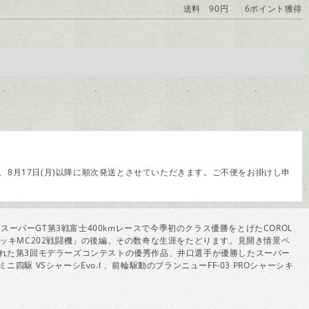
送料 90円
6ポイント獲得
8月17日(月)以降に順次発送とさせていただきます。ご不便をお掛けし申
パーGT第3戦富士400kmレースで今季初のクラス優勝をとげたCOROL
「マッキMC202戦闘機」の後編。その数奇な生涯をたどります。見開き情景ペ
催された第3回モデラーズコンテストの優秀作品、井口選手が優勝したスーパー
四駆 VSシャーシEvo.I 、前輪駆動のブランニューFF-03 PROシャーシキ