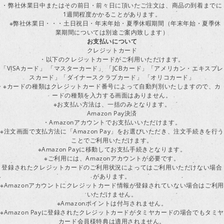
・弊社休業日中またはその前日・前々日に頂いたご注文は、商品の到着までに
1週間程度かかることがあります。
※弊社休業日・・・土日祝日・年末年始・夏季休暇期間（年末年始・夏季休
業期間については別途ご案内致します）
お支払いについて
クレジットカード
・以下のクレジットカードがご利用いただけます。
「VISAカード」 「マスターカード」 「JCBカード」「アメリカン・エキスプレ
スカード」「ダイナースクラブカード」 「オリコカード」
※カードの種類はクレジットカード番号によって自動判別いたしますので、カ
ードの種類を入力する画面はありません。
※お支払い方法は、一括のみとなります。
Amazon Pay決済
・Amazonアカウントでお支払いいただけます。
※注文画面で支払方法に「Amazon Pay」をお選びいただき、注文手続きを行
ことでご利用いただけます。
※Amazon Payに移動してお支払手続きとなります。
※ご利用には、Amazonアカウントが必要です。
登録されたクレジットカードのご利用状況によってはご利用いただけない場合
があります。
※Amazonアカウントにクレジットカード情報が登録されていない場合はご利用
いただけません。
※Amazonポイントは付与されません。
※Amazon Payに登録されたクレジットカードがタミヤカードの場合でもタミヤ
カード会員様特典は適用されません。