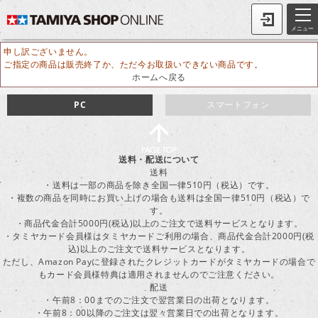
メニュー
申し訳ございません。
ご指定の商品は販売終了か、ただ今お取扱いできない商品です。
ホームへ戻る
PC
スマートフォン
送料・配送について
送料
・送料は一部の商品を除き全国一律510円（税込）です。
・複数の商品を同時にお買い上げの場合も送料は全国一律510円（税込）で
す。
・商品代金合計5000円(税込)以上のご注文で送料サービスとなります。
・タミヤカード会員様はタミヤカードご利用の場合、商品代金合計2000円(税
込)以上のご注文で送料サービスとなります。
ただし、Amazon Payに登録されたクレジットカードがタミヤカードの場合で
もカード会員様特典は適用されませんのでご注意ください。
配送
・午前8：00までのご注文で翌営業日の出荷となります。
・午前8：00以降のご注文は翌々営業日での出荷となります。