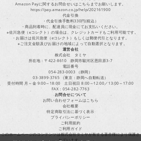
Amazon Payに関するお問合せいはこちらまでお願いします。
https://pay.amazon.co.jp/help/202161900
代金引換
・代金引換手数料330円(税込）
・商品到着時に、配達員に現金にてお支払いください。
※佐川急便（eコレクト）の場合は、クレジットカードもご利用可能です。
・お届けは佐川急便（eコレクト）もしくは郵便代引となります。
※ご注文金額及びお届けの地域によって自動選択となります。
運営会社
株式会社 タミヤ
所在地：〒422-8610 静岡市駿河区恩田原3-7
電話番号
054-283-0003 （静岡）
03-3899-3765 （東京：静岡へ自動転送）
受付時間 月～金 9:00～18:00 土日祝日 8:00～12:00／13:00～17:00
FAX：054-282-7763
お問合せについて
お問い合わせフォームはこちら
会社概要
特定商取引法に基づく表示
プライバシーポリシー
ご利用規約
ご利用ガイド
このホームページのコンテンツは株式会社タミヤが有する著作権により保護さ
れています。