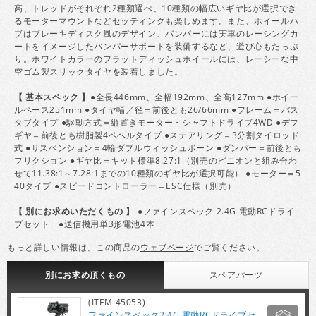
高、トレッドがそれぞれ2種類選べ、10種類の幅広いギヤ比が選択でき
るモーターマウントなどセッティングも楽しめます。また、ホイールハ
ブはブレーキディスク風のデザイン、バンパーには実車のレーシングカ
ートをイメージしたバンパーサポートを装備するなど、遊び心もたっぷ
り。ホワイトカラーのフラットディッシュホイールには、レーシーな中
空ゴム製スリックタイヤを装着しました。
【 基本スペック 】
●全長446mm、全幅192mm、全高127mm ●ホイー
ルベース251mm ●タイヤ幅／径＝前後とも26/66mm ●フレーム＝バス
タブタイプ ●駆動方式＝縦置きモーター・シャフトドライブ4WD ●デフ
ギヤ＝前後とも樹脂製4ベベルタイプ ●ステアリング＝3分割タイロッド
式 ●サスペンション＝4輪ダブルウィッシュボーン ●ダンパー＝前後とも
フリクション ●ギヤ比＝キット標準8.27:1（別売のピニオンと組み合わ
せて11.38:1～7.28:1までの10種類のギヤ比が選択可能） ●モーター＝5
40タイプ ●スピードコントローラー＝ESC仕様（別売）
【 別にお求めいただくもの 】
●ファインスペック 2.4G 電動RCドライ
ブセット ●送信機用単3形電池4本
もっと詳しい情報は、この商品の
ウェブページ
でご覧ください。
別にお求め頂くもの
スペア
パーツ
(ITEM 45053)
ファインスペック2.4G 電動RCドライブセ