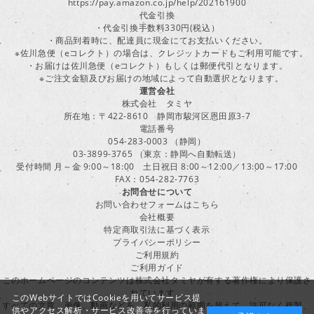
https://pay.amazon.co.jp/help/202161900
代金引換
・代金引換手数料330円(税込）
・商品到着時に、配達員に現金にてお支払いください。
※佐川急便（eコレクト）の場合は、クレジットカードもご利用可能です。
・お届けは佐川急便（eコレクト）もしくは郵便代引となります。
※ご注文金額及びお届けの地域によって自動選択となります。
運営会社
株式会社 タミヤ
所在地：〒422-8610 静岡市駿河区恩田原3-7
電話番号
054-283-0003 （静岡）
03-3899-3765 （東京：静岡へ自動転送）
受付時間 月～金 9:00～18:00 土日祝日 8:00～12:00／13:00～17:00
FAX：054-282-7763
お問合せについて
お問い合わせフォームはこちら
会社概要
特定商取引法に基づく表示
プライバシーポリシー
ご利用規約
ご利用ガイド
このホームページのコンテンツは株式会社タミヤが有する著作権により保護さ
れています。
このWebサイトではCookieを用いてサービス提
すべての文章、画像、動画などを、私的利用の範囲を超えて、許可なく複製、
供やアクセス解析・サービス改善等を行っていま