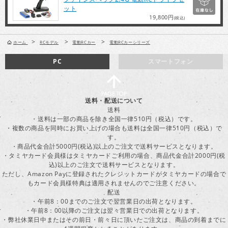
ット
19,800円
(税込)
>
>
>
ホーム
RCモデル
電動RCカー
電動RCカーシリーズ
PC
スマートフォン
送料・配送について
送料
・送料は一部の商品を除き全国一律510円（税込）です。
・複数の商品を同時にお買い上げの場合も送料は全国一律510円（税込）で
す。
・商品代金合計5000円(税込)以上のご注文で送料サービスとなります。
・タミヤカード会員様はタミヤカードご利用の場合、商品代金合計2000円(税
込)以上のご注文で送料サービスとなります。
ただし、Amazon Payに登録されたクレジットカードがタミヤカードの場合で
もカード会員様特典は適用されませんのでご注意ください。
配送
・午前8：00までのご注文で翌営業日の出荷となります。
・午前8：00以降のご注文は翌々営業日での出荷となります。
・弊社休業日中またはその前日・前々日に頂いたご注文は、商品の到着までに