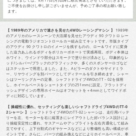
につきましては、8月17日(月)以降に順次発送とさせていただきます。
ご不便をお掛けし申し訳ございませんが、予めご了承の程お願い致し
ます。
【 1989年のアメリカで速さを見せた4WDレーシングマシン 】
1989年
のアメリカのレースシーンで大活躍を見せたアウディ 90 クワトロ レー
シングの電動ラジオコントロールカー組み立てキットです。市販タイプ
のアウディ 90 クワトロのイメージを残すものの、ロー＆ワイドに変身
した迫力あふれるボディをポリカーボネートで実感再現。ボディ本体は
ホワイト、ウインドウ部分はスモークで塗り分け済みとし、印象的なレ
ッド/シルバー/ブラックのグラフィックや、多くのスポンサーロゴなど
はステッカーで用意しました。また、Aピラーのダクトやサイドミラ
ー、リヤウイングを別パーツとしてディテールを引き締めます。シャー
シはツーリングカーの定番、シャフトドライブ4WDのTT－02を採用
し、ホイールベースをショートタイプの251mmに設定。フラットディ
ッシュデザインの専用ホイールはオフセットを＋4mmとしてワイドボ
ディに対応しています。
【 操縦性に優れ、セッティングも楽しいシャフトドライブ4WDのTT-0
2シャーシ 】
シャフトドライブ4WDのTT-02シャーシは、走行用バッテ
リーを左、モーターを右に縦置きにレイアウトした好バランス設計によ
り操縦安定性に優れ、サスアームやアップライトを左右共通化して組み
立てやすく、上下分割式のギヤケースなどにより整備性も高い構成がポ
イントです。さらに、パーツの組み換えなどによりホイールベース、車