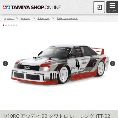
メニュー
>
>
>
ホーム
RCモデル
電動RCカー
電動RCカーシリーズ
1/10RC アウディ 90 クワトロ レーシング (TT-02