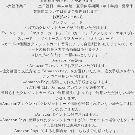
1週間程度かかることがあります。
※弊社休業日・・・土日祝日・年末年始・夏季休暇期間（年末年始・夏季休
業期間については別途ご案内致します）
お支払いについて
クレジットカード
・以下のクレジットカードがご利用いただけます。
「VISAカード」 「マスターカード」 「JCBカード」「アメリカン・エキスプレ
スカード」「ダイナースクラブカード」 「オリコカード」
※カードの種類はクレジットカード番号によって自動判別いたしますので、カ
ードの種類を入力する画面はありません。
※お支払い方法は、一括のみとなります。
Amazon Pay決済
・Amazonアカウントでお支払いいただけます。
※注文画面で支払方法に「Amazon Pay」をお選びいただき、注文手続きを行
ことでご利用いただけます。
※Amazon Payに移動してお支払手続きとなります。
※ご利用には、Amazonアカウントが必要です。
登録されたクレジットカードのご利用状況によってはご利用いただけない場合
があります。
※Amazonアカウントにクレジットカード情報が登録されていない場合はご利用
いただけません。
※Amazonポイントは付与されません。
※Amazon Payに登録されたクレジットカードがタミヤカードの場合でもタミヤ
カード会員様特典は適用されません。
Amazon Payに関するお問合せいはこちらまでお願いします。